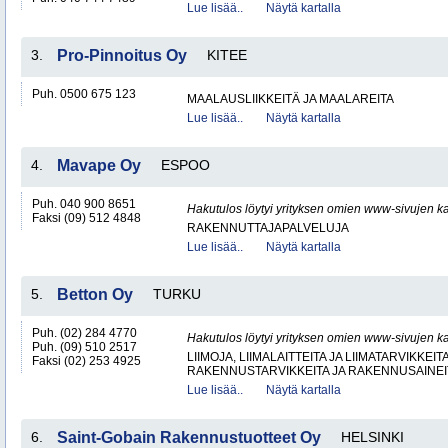
Lue lisää..
Näytä kartalla
3.
Pro-Pinnoitus Oy
KITEE
Puh. 0500 675 123
MAALAUSLIIKKEITÄ JA MAALAREITA
Lue lisää..
Näytä kartalla
4.
Mavape Oy
ESPOO
Puh. 040 900 8651
Hakutulos löytyi yrityksen omien www-sivujen ka
Faksi (09) 512 4848
RAKENNUTTAJAPALVELUJA
Lue lisää..
Näytä kartalla
5.
Betton Oy
TURKU
Puh. (02) 284 4770
Hakutulos löytyi yrityksen omien www-sivujen ka
Puh. (09) 510 2517
LIIMOJA, LIIMALAITTEITA JA LIIMATARVIKKEIT
Faksi (02) 253 4925
RAKENNUSTARVIKKEITA JA RAKENNUSAINEI
Lue lisää..
Näytä kartalla
6.
Saint-Gobain Rakennustuotteet Oy
HELSINKI