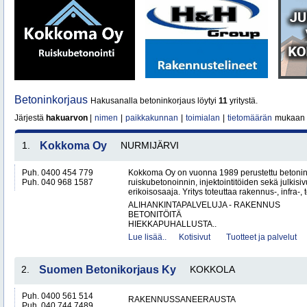
Betoninkorjaus
Hakusanalla betoninkorjaus löytyi
11
yritystä.
Järjestä
hakuarvon
|
nimen
|
paikkakunnan
|
toimialan
|
tietomäärän
mukaan
1.
Kokkoma Oy
NURMIJÄRVI
Puh. 0400 454 779
Kokkoma Oy on vuonna 1989 perustettu betonin
Puh. 040 968 1587
ruiskubetonoinnin, injektointitöiden sekä julki
erikoisosaaja. Yritys toteuttaa rakennus-, infra-, t
ALIHANKINTAPALVELUJA - RAKENNUS
BETONITÖITÄ
HIEKKAPUHALLUSTA..
Lue lisää..
Kotisivut
Tuotteet ja palvelut
2.
Suomen Betonikorjaus Ky
KOKKOLA
Puh. 0400 561 514
RAKENNUSSANEERAUSTA
Puh. 040 744 7489