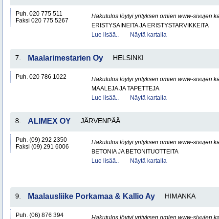
Puh. 020 775 511
Hakutulos löytyi yrityksen omien www-sivujen ka
Faksi 020 775 5267
ERISTYSAINEITA JA ERISTYSTARVIKKEITA
Lue lisää..
Näytä kartalla
7.
Maalarimestarien Oy
HELSINKI
Puh. 020 786 1022
Hakutulos löytyi yrityksen omien www-sivujen ka
MAALEJA JA TAPETTEJA
Lue lisää..
Näytä kartalla
8.
ALIMEX OY
JÄRVENPÄÄ
Puh. (09) 292 2350
Hakutulos löytyi yrityksen omien www-sivujen ka
Faksi (09) 291 6006
BETONIA JA BETONITUOTTEITA
Lue lisää..
Näytä kartalla
9.
Maalausliike Porkamaa & Kallio Ay
HIMANKA
Puh. (06) 876 394
Hakutulos löytyi yrityksen omien www-sivujen ka