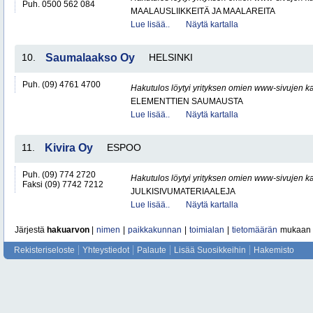
Puh. 0500 562 084
MAALAUSLIIKKEITÄ JA MAALAREITA
Lue lisää..
Näytä kartalla
10.
Saumalaakso Oy
HELSINKI
Puh. (09) 4761 4700
Hakutulos löytyi yrityksen omien www-sivujen ka
ELEMENTTIEN SAUMAUSTA
Lue lisää..
Näytä kartalla
11.
Kivira Oy
ESPOO
Puh. (09) 774 2720
Hakutulos löytyi yrityksen omien www-sivujen ka
Faksi (09) 7742 7212
JULKISIVUMATERIAALEJA
Lue lisää..
Näytä kartalla
Järjestä
hakuarvon
|
nimen
|
paikkakunnan
|
toimialan
|
tietomäärän
mukaan
Rekisteriseloste
Yhteystiedot
Palaute
Lisää Suosikkeihin
Hakemisto