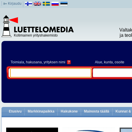
Kirjaudu
Valta
ja te
Kotimainen yrityshakemisto
Toimiala
, hakusana, yrityksen nimi
?
Alue
, kunta, osoite
Etusivu
Markkinapaikka
Hakukone
Mainosta täällä
Kunnat & 