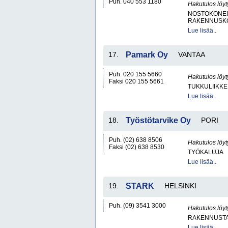
Puh. 040 553 1180
Hakutulos löyt
NOSTOKONEIT
RAKENNUSKO
Lue lisää..
17.
Pamark Oy
VANTAA
Puh. 020 155 5660
Hakutulos löyt
Faksi 020 155 5661
TUKKULIIKKE
Lue lisää..
18.
Työstötarvike Oy
PORI
Puh. (02) 638 8506
Hakutulos löyt
Faksi (02) 638 8530
TYÖKALUJA
Lue lisää..
19.
STARK
HELSINKI
Puh. (09) 3541 3000
Hakutulos löyt
RAKENNUSTA
Lue lisää..