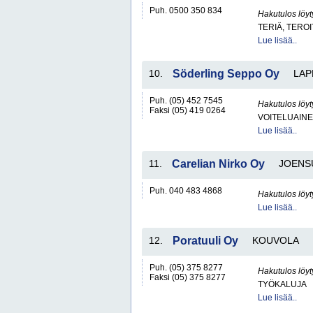
Puh. 0500 350 834
Hakutulos löyt
TERIÄ, TERO
Lue lisää..
10.
Söderling Seppo Oy
LAP
Puh. (05) 452 7545
Hakutulos löyt
Faksi (05) 419 0264
VOITELUAINEI
Lue lisää..
11.
Carelian Nirko Oy
JOENS
Puh. 040 483 4868
Hakutulos löyt
Lue lisää..
12.
Poratuuli Oy
KOUVOLA
Puh. (05) 375 8277
Hakutulos löyt
Faksi (05) 375 8277
TYÖKALUJA
Lue lisää..