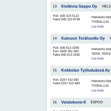
13.
Kivilinna Seppo Oy
HELS
Puh. (09) 323 5122
Hakutulos löyt
Faksi (09) 323 8748
TYÖKALUJA
Lue lisää..
14.
Kainuun Terähuolto Oy
Puh. (08) 613 3289
Hakutulos löyt
Puh. 0400 381 983
TERIÄ, TERO
Faksi (08) 613 3282
Lue lisää..
15.
Kokkolan Työkaluässä Ay
Puh. 0207 410 480
Hakutulos löyt
Faksi 0207 410 489
TYÖKALUJA
Lue lisää..
16.
Veistokone-fi
ESPOO