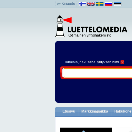
Kirjaudu
Kotimainen yrityshakemisto
Toimiala
, hakusana, yrityksen nimi
?
Etusivu
Markkinapaikka
Hakukone