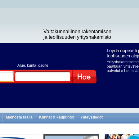
Valtakunnallinen rakentamisen
ja teollisuuden yrityshakemisto
Löydä nopeasti 
teollisuuden aloj
Yrityshakemistomme
Alue
, kunta, osoite
päättäjän yhteystie
palvelut
» Lue lisä
Hae
Mainosta täällä
Kunnat & kaupungit
Yhteystiedot