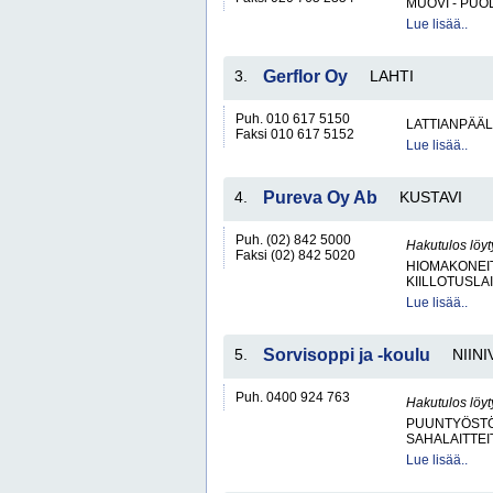
MUOVI - PUO
Lue lisää..
3.
Gerflor Oy
LAHTI
Puh. 010 617 5150
LATTIANPÄÄL
Faksi 010 617 5152
Lue lisää..
4.
Pureva Oy Ab
KUSTAVI
Puh. (02) 842 5000
Hakutulos löyt
Faksi (02) 842 5020
HIOMAKONEIT
KIILLOTUSLAI
Lue lisää..
5.
Sorvisoppi ja -koulu
NIINI
Puh. 0400 924 763
Hakutulos löyt
PUUNTYÖSTÖK
SAHALAITTEI
Lue lisää..