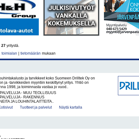
i
27
yritystä.
|
toimialan
|
tietomäärän
mukaan
Louhintakalusto ja tarvikkeet koko Suomeen Drilltek Oy on
n ja -tarvikkeiden myyntiin keskittynyt yritys. Yhtiö on
nna 1998, ja toiminnasta vastaa jo vuod..
PALVELUJA - MUU TEOLLISUUS
PALVELUJA - RAKENNUS
EITA JA LOUHINTALAITTEITA..
Kotisivut
Tuotteet ja palvelut
Näytä kartalla
A