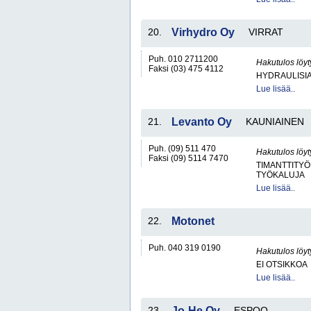
20.
Virhydro Oy
VIRRAT
Puh. 010 2711200
Hakutulos löyt
Faksi (03) 475 4112
HYDRAULISIA 
Lue lisää..
21.
Levanto Oy
KAUNIAINEN
Puh. (09) 511 470
Hakutulos löyt
Faksi (09) 5114 7470
TIMANTTITY
TYÖKALUJA
Lue lisää..
22.
Motonet
Puh. 040 319 0190
Hakutulos löyt
EI OTSIKKOA
Lue lisää..
23.
Jo-He Oy
ESPOO