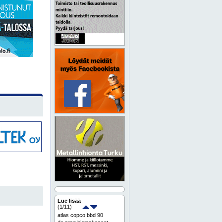
Lue lisää
(
1
/11)
atlas copco bbd 90