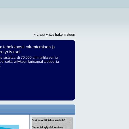
» Lisää yritys hakemistoon
ja tehokkaasti rakentamisen ja
en yritykset
 sisältää yli 70.000 ammattilaisen ja
dot sekä yrityksen tarjoamat tuotteet ja
ä