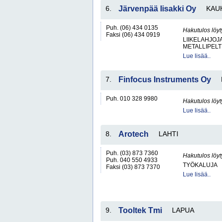
6.
Järvenpää Iisakki Oy
KAU
Puh. (06) 434 0135
Hakutulos löyt
Faksi (06) 434 0919
LIIKELAHJOJ
METALLIPELT
Lue lisää..
7.
Finfocus Instruments Oy
Puh. 010 328 9980
Hakutulos löyt
Lue lisää..
8.
Arotech
LAHTI
Puh. (03) 873 7360
Hakutulos löyt
Puh. 040 550 4933
TYÖKALUJA
Faksi (03) 873 7370
Lue lisää..
9.
Tooltek Tmi
LAPUA