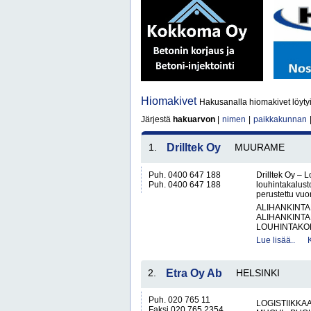
Hiomakivet
Hakusanalla hiomakivet löyty
Järjestä
hakuarvon
|
nimen
|
paikkakunnan
1.
Drilltek Oy
MUURAME
Puh. 0400 647 188
Drilltek Oy – 
Puh. 0400 647 188
louhintakalusto
perustettu vuo
ALIHANKINTA
ALIHANKINTA
LOUHINTAKON
Lue lisää..
2.
Etra Oy Ab
HELSINKI
Puh. 020 765 11
LOGISTIIKKA
Faksi 020 765 2354