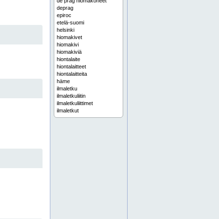
de prag hiomakoneet
deprag
epiroc
etelä-suomi
helsinki
hiomakivet
hiomakivi
hiomakiviä
hiontalaite
hiontalaitteet
hiontalaitteita
häme
ilmaletku
ilmaletkuliitin
ilmaletkuliittimet
ilmaletkut
instantel
jatkotangot
jatkotanko
jatkotankokalusto
jatkotankokalustoja
jatkotankokalustot
jyväskylä
kalliopora
kallioporakalusto
kallioporakalustoa
kallioporakalustot
kallioporakone
kallioporakone häme
kallioporakone keski-suomi