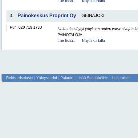
Lue lisää..
Näytä kartalla
3.
Painokeskus Proprint Oy
SEINÄJOKI
Puh. 020 719 1730
Hakutulos löytyi yrityksen omien www-sivujen ka
PAINOTALOJA
Lue lisää..
Näytä kartalla
Rekisteriseloste
Yhteystiedot
Palaute
Lisää Suosikkeihin
Hakemisto