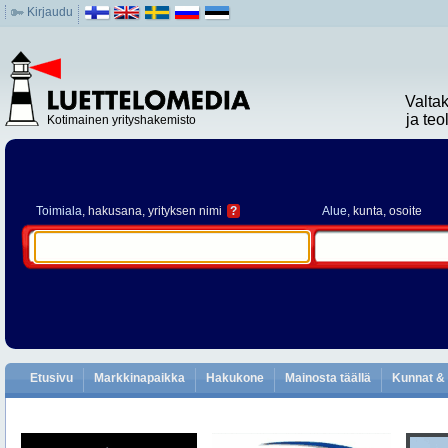
Kirjaudu
Valta
ja te
Kotimainen yrityshakemisto
Toimiala
, hakusana, yrityksen nimi
?
Alue
, kunta, osoite
Etusivu
Markkinapaikka
Hakukone
Mainosta täällä
Kunnat & 