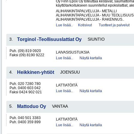
Oy Finn Epox Oy toteuttaa kestävät, saumattoma
käyttötarkoitukseen suunnitellut epoksilattiat, akryy
ALIHANKINTAPALVELUJA - METALLI
ALIHANKINTAPALVELUJA - MUU TEOLLISUUS
ALIHANKINTAPALVELUJA - RAKENNUS..
Lue lisää..
Kotisivut
Tuotteet ja palvelut
3.
Torginol -Teollisuuslattiat Oy
SIUNTIO
Puh. (09) 819 0920
LAIVASISUSTUKSIA
Faksi (09) 8190 9222
Lue lisää..
Näytä kartalla
4.
Heikkinen-yhtiöt
JOENSUU
Puh. 020 7280 780
LATTIATÖITÄ
Puh. 0400 603 042
Lue lisää..
Näytä kartalla
Faksi 0424 902 021
5.
Mattoduo Oy
VANTAA
Puh. 040 501 3383
LATTIATÖITÄ
Puh. 0400 359 899
Lue lisää..
Näytä kartalla