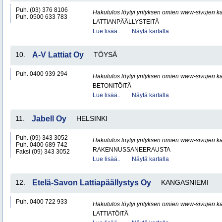
Puh. (03) 376 8106
Hakutulos löytyi yrityksen omien www-sivujen ka
Puh. 0500 633 783
LATTIANPÄÄLLYSTEITÄ
Lue lisää..
Näytä kartalla
10.
A-V Lattiat Oy
TÖYSÄ
Puh. 0400 939 294
Hakutulos löytyi yrityksen omien www-sivujen ka
BETONITÖITÄ
Lue lisää..
Näytä kartalla
11.
Jabell Oy
HELSINKI
Puh. (09) 343 3052
Hakutulos löytyi yrityksen omien www-sivujen ka
Puh. 0400 689 742
RAKENNUSSANEERAUSTA
Faksi (09) 343 3052
Lue lisää..
Näytä kartalla
12.
Etelä-Savon Lattiapäällystys Oy
KANGASNIEMI
Puh. 0400 722 933
Hakutulos löytyi yrityksen omien www-sivujen ka
LATTIATÖITÄ