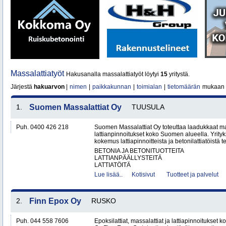
Massalattiatyöt
Hakusanalla massalattiatyöt löytyi
15
yritystä.
Järjestä
hakuarvon
|
nimen
|
paikkakunnan
|
toimialan
|
tietomäärän
mukaan
1.
Suomen Massalattiat Oy
TUUSULA
Puh. 0400 426 218
Suomen Massalattiat Oy toteuttaa laadukkaat mas
lattianpinnoitukset koko Suomen alueella. Yrityk
kokemus lattiapinnoitteista ja betonilattiatöistä te
BETONIA JA BETONITUOTTEITA
LATTIANPÄÄLLYSTEITÄ
LATTIATÖITÄ
Lue lisää..
Kotisivut
Tuotteet ja palvelut
2.
Finn Epox Oy
RUSKO
Puh. 044 558 7606
Epoksilattiat, massalattiat ja lattiapinnoitukse