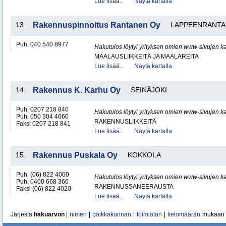
Lue lisää..
Näytä kartalla
13.
Rakennuspinnoitus Rantanen Oy
LAPPEENRANTA
Puh. 040 540 8977
Hakutulos löytyi yrityksen omien www-sivujen ka
MAALAUSLIIKKEITÄ JA MAALAREITA
Lue lisää..
Näytä kartalla
14.
Rakennus K. Karhu Oy
SEINÄJOKI
Puh. 0207 218 840
Hakutulos löytyi yrityksen omien www-sivujen ka
Puh. 050 304 4660
RAKENNUSLIIKKEITÄ
Faksi 0207 218 841
Lue lisää..
Näytä kartalla
15.
Rakennus Puskala Oy
KOKKOLA
Puh. (06) 822 4000
Hakutulos löytyi yrityksen omien www-sivujen ka
Puh. 0400 668 366
RAKENNUSSANEERAUSTA
Faksi (06) 822 4020
Lue lisää..
Näytä kartalla
Järjestä
hakuarvon
|
nimen
|
paikkakunnan
|
toimialan
|
tietomäärän
mukaan