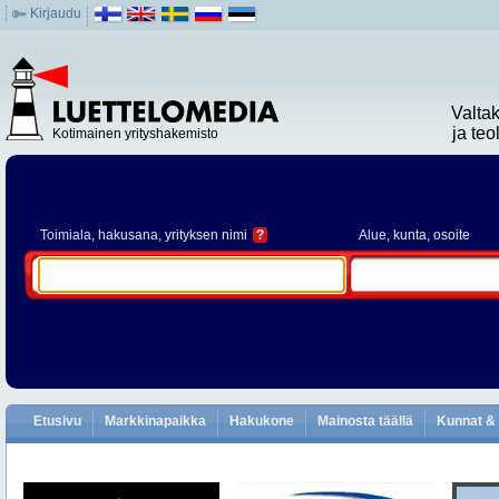
Kirjaudu
Valta
ja te
Kotimainen yrityshakemisto
Toimiala
, hakusana, yrityksen nimi
?
Alue
, kunta, osoite
Etusivu
Markkinapaikka
Hakukone
Mainosta täällä
Kunnat & 