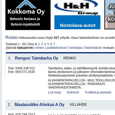
Ruusu
Hakusanalla ruusu löytyi
327
yritystä. Haun tarkentaminen on suosite
Tulokset 1 - 50 | Sivu
1
2
3
4
5
6
7
Järjestä
hakuarvon
|
nimen
|
paikkakunnan
|
toimialan
|
tietomäärän
mukaan
1.
Rengon Taimitarha Oy
RENKO
Puh. 0400 246 012
Taimitarha, tukku- ja vähittäismyynti, toimita-a
Puh. 050 572 2634
taimia yksityiseen ja julkiseen viherrakentamise
Verkkokauppamme palvelee yksityisasiakkaita. 
ALIHANKINTAPALVELUJA - MUU TEOLLISUUS
ALIHANKINTAPALVELUJA - RAKENNUS
VIHERRAKENTAMISTA..
Lue lisää..
Kotisivut
Tuotteet ja palvelut
2.
Maalausliike Ahokas A Oy
VILLÄHDE
Puh. (03) 784 7512