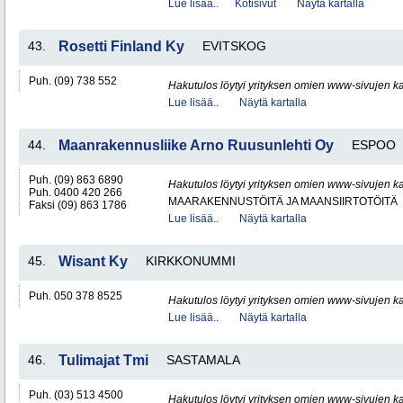
Lue lisää..
Kotisivut
Näytä kartalla
43.
Rosetti Finland Ky
EVITSKOG
Puh. (09) 738 552
Hakutulos löytyi yrityksen omien www-sivujen ka
Lue lisää..
Näytä kartalla
44.
Maanrakennusliike Arno Ruusunlehti Oy
ESPOO
Puh. (09) 863 6890
Hakutulos löytyi yrityksen omien www-sivujen ka
Puh. 0400 420 266
MAARAKENNUSTÖITÄ JA MAANSIIRTOTÖITÄ
Faksi (09) 863 1786
Lue lisää..
Näytä kartalla
45.
Wisant Ky
KIRKKONUMMI
Puh. 050 378 8525
Hakutulos löytyi yrityksen omien www-sivujen ka
Lue lisää..
Näytä kartalla
46.
Tulimajat Tmi
SASTAMALA
Puh. (03) 513 4500
Hakutulos löytyi yrityksen omien www-sivujen ka