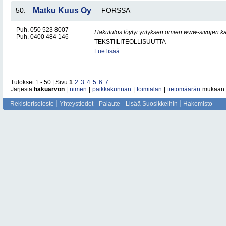
50.
Matku Kuus Oy
FORSSA
Puh. 050 523 8007
Hakutulos löytyi yrityksen omien www-sivujen ka
Puh. 0400 484 146
TEKSTIILITEOLLISUUTTA
Lue lisää..
Tulokset 1 - 50 | Sivu
1
2
3
4
5
6
7
Järjestä
hakuarvon
|
nimen
|
paikkakunnan
|
toimialan
|
tietomäärän
mukaan
Rekisteriseloste
Yhteystiedot
Palaute
Lisää Suosikkeihin
Hakemisto