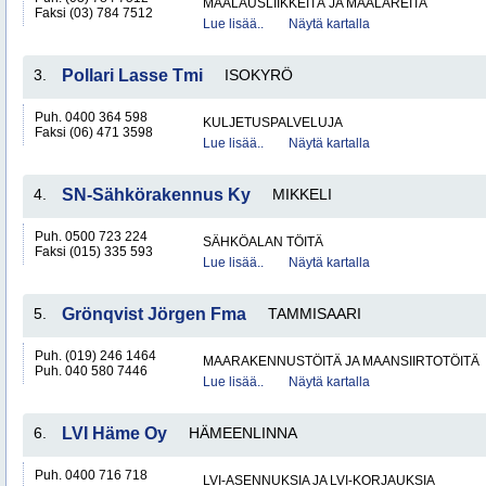
MAALAUSLIIKKEITÄ JA MAALAREITA
Faksi (03) 784 7512
Lue lisää..
Näytä kartalla
3.
Pollari Lasse Tmi
ISOKYRÖ
Puh. 0400 364 598
KULJETUSPALVELUJA
Faksi (06) 471 3598
Lue lisää..
Näytä kartalla
4.
SN-Sähkörakennus Ky
MIKKELI
Puh. 0500 723 224
SÄHKÖALAN TÖITÄ
Faksi (015) 335 593
Lue lisää..
Näytä kartalla
5.
Grönqvist Jörgen Fma
TAMMISAARI
Puh. (019) 246 1464
MAARAKENNUSTÖITÄ JA MAANSIIRTOTÖITÄ
Puh. 040 580 7446
Lue lisää..
Näytä kartalla
6.
LVI Häme Oy
HÄMEENLINNA
Puh. 0400 716 718
LVI-ASENNUKSIA JA LVI-KORJAUKSIA