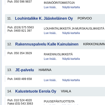
Puh. 050 596 9837
INSINÖÖRITOIMISTOJA
Lue lisää..
Näytä kartalla
11.
Louhintaliike K. Jääskeläinen Oy
PORVOO
Puh. (019) 575 5563
LOUHINTALIIKKEITÄ JA MURSKAUSLIIKKEITÄ
Puh. 0400 821 397
Lue lisää..
Näytä kartalla
12.
Rakennuspalvelu Kalle Kainulainen
KIRKKONUMM
Puh. 050 354 3929
RAKENNUSLIIKKEITÄ
Lue lisää..
Näytä kartalla
13.
JE-palvelu
HAMINA
Puh. 0400 489 658
Lue lisää..
Näytä kartalla
14.
Kalustetuote Eerola Oy
VIIALA
Puh. 010 524 4020
PUUSEPÄNTUOTTEITA
Faksi (03) 543 3063