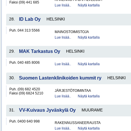
Faksi (09) 441 685
Lue lisää..
Näytä kartalla
28.
ID Lab Oy
HELSINKI
Puh. 044 313 5566
MAINOSTOIMISTOJA
Lue lisää..
Näytä kartalla
29.
MAK Tarkastus Oy
HELSINKI
Puh. 040 485 8006
Lue lisää..
Näytä kartalla
30.
Suomen Lastenklinikoiden kummit ry
HELSINKI
Puh. (09) 682 4520
JÄRJESTÖTOIMINTAA
Faksi (09) 6824 5210
Lue lisää..
Näytä kartalla
31.
VV-Kuivaus Jyväskylä Oy
MUURAME
Puh. 0400 640 998
RAKENNUSSANEERAUSTA
Lue lisää..
Näytä kartalla