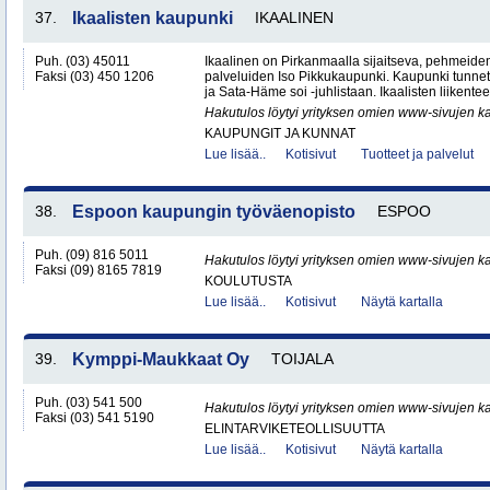
37.
Ikaalisten kaupunki
IKAALINEN
Puh. (03) 45011
Ikaalinen on Pirkanmaalla sijaitseva, pehmeiden
Faksi (03) 450 1206
palveluiden Iso Pikkukaupunki. Kaupunki tunne
ja Sata-Häme soi -juhlistaan. Ikaalisten liikente
Hakutulos löytyi yrityksen omien www-sivujen ka
KAUPUNGIT JA KUNNAT
Lue lisää..
Kotisivut
Tuotteet ja palvelut
38.
Espoon kaupungin työväenopisto
ESPOO
Puh. (09) 816 5011
Hakutulos löytyi yrityksen omien www-sivujen ka
Faksi (09) 8165 7819
KOULUTUSTA
Lue lisää..
Kotisivut
Näytä kartalla
39.
Kymppi-Maukkaat Oy
TOIJALA
Puh. (03) 541 500
Hakutulos löytyi yrityksen omien www-sivujen ka
Faksi (03) 541 5190
ELINTARVIKETEOLLISUUTTA
Lue lisää..
Kotisivut
Näytä kartalla