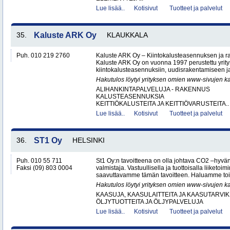
Lue lisää..
Kotisivut
Tuotteet ja palvelut
35.
Kaluste ARK Oy
KLAUKKALA
Puh. 010 219 2760
Kaluste ARK Oy – Kiintokalusteasennuksen ja r
Kaluste ARK Oy on vuonna 1997 perustettu yritys
kiintokalusteasennuksiin, uudisrakentamiseen ja
Hakutulos löytyi yrityksen omien www-sivujen ka
ALIHANKINTAPALVELUJA - RAKENNUS
KALUSTEASENNUKSIA
KEITTIÖKALUSTEITA JA KEITTIÖVARUSTEITA..
Lue lisää..
Kotisivut
Tuotteet ja palvelut
36.
ST1 Oy
HELSINKI
Puh. 010 55 711
St1 Oy:n tavoitteena on olla johtava CO2 –hyvä
Faksi (09) 803 0004
valmistaja. Vastuullisella ja tuottoisalla liiketo
saavuttavamme tämän tavoitteen. Haluamme toi
Hakutulos löytyi yrityksen omien www-sivujen ka
KAASUJA, KAASULAITTEITA JA KAASUTARVIK
ÖLJYTUOTTEITA JA ÖLJYPALVELUJA
Lue lisää..
Kotisivut
Tuotteet ja palvelut