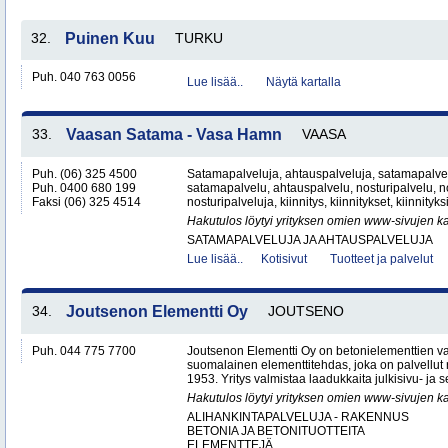
32.
Puinen Kuu
TURKU
Puh. 040 763 0056
Lue lisää..
Näytä kartalla
33.
Vaasan Satama - Vasa Hamn
VAASA
Puh. (06) 325 4500
Satamapalveluja, ahtauspalveluja, satamapalvel
Puh. 0400 680 199
satamapalvelu, ahtauspalvelu, nosturipalvelu, no
Faksi (06) 325 4514
nosturipalveluja, kiinnitys, kiinnitykset, kiinnityk
Hakutulos löytyi yrityksen omien www-sivujen ka
SATAMAPALVELUJA JA AHTAUSPALVELUJA
Lue lisää..
Kotisivut
Tuotteet ja palvelut
34.
Joutsenon Elementti Oy
JOUTSENO
Puh. 044 775 7700
Joutsenon Elementti Oy on betonielementtien va
suomalainen elementtitehdas, joka on palvellut
1953. Yritys valmistaa laadukkaita julkisivu- ja s
Hakutulos löytyi yrityksen omien www-sivujen ka
ALIHANKINTAPALVELUJA - RAKENNUS
BETONIA JA BETONITUOTTEITA
ELEMENTTEJÄ..