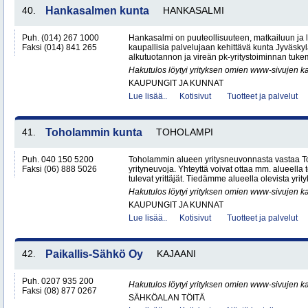
40.
Hankasalmen kunta
HANKASALMI
Puh. (014) 267 1000
Hankasalmi on puuteollisuuteen, matkailuun ja
Faksi (014) 841 265
kaupallisia palvelujaan kehittävä kunta Jyväsky
alkutuotannon ja vireän pk-yritystoiminnan tukem
Hakutulos löytyi yrityksen omien www-sivujen ka
KAUPUNGIT JA KUNNAT
Lue lisää..
Kotisivut
Tuotteet ja palvelut
41.
Toholammin kunta
TOHOLAMPI
Puh. 040 150 5200
Toholammin alueen yritysneuvonnasta vastaa T
Faksi (06) 888 5026
yrityneuvoja. Yhteyttä voivat ottaa mm. alueella to
tulevat yrittäjät. Tiedämme alueella olevista yrityk
Hakutulos löytyi yrityksen omien www-sivujen ka
KAUPUNGIT JA KUNNAT
Lue lisää..
Kotisivut
Tuotteet ja palvelut
42.
Paikallis-Sähkö Oy
KAJAANI
Puh. 0207 935 200
Hakutulos löytyi yrityksen omien www-sivujen ka
Faksi (08) 877 0267
SÄHKÖALAN TÖITÄ