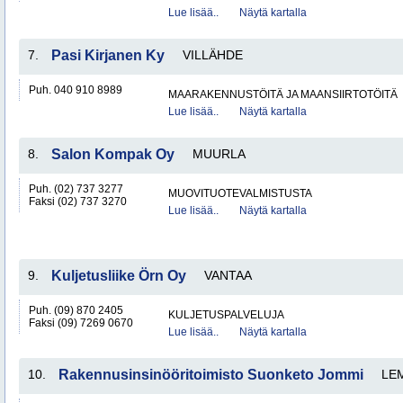
Lue lisää..
Näytä kartalla
7.
Pasi Kirjanen Ky
VILLÄHDE
Puh. 040 910 8989
MAARAKENNUSTÖITÄ JA MAANSIIRTOTÖITÄ
Lue lisää..
Näytä kartalla
8.
Salon Kompak Oy
MUURLA
Puh. (02) 737 3277
MUOVITUOTEVALMISTUSTA
Faksi (02) 737 3270
Lue lisää..
Näytä kartalla
9.
Kuljetusliike Örn Oy
VANTAA
Puh. (09) 870 2405
KULJETUSPALVELUJA
Faksi (09) 7269 0670
Lue lisää..
Näytä kartalla
10.
Rakennusinsinööritoimisto Suonketo Jommi
LE