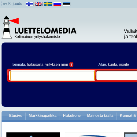
Kirjaudu
Valta
ja te
Kotimainen yrityshakemisto
Toimiala
, hakusana, yrityksen nimi
?
Alue
, kunta, osoite
Etusivu
Markkinapaikka
Hakukone
Mainosta täällä
Kunnat & 