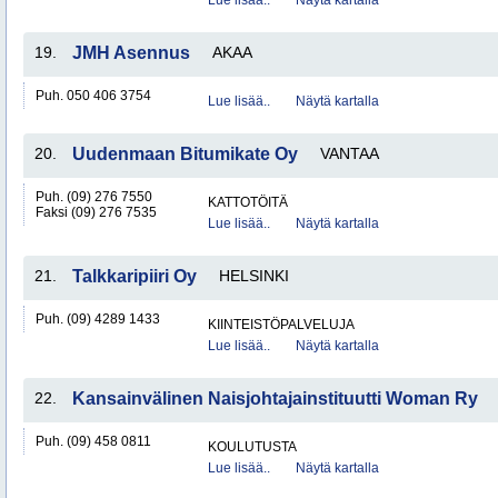
Lue lisää..
Näytä kartalla
19.
JMH Asennus
AKAA
Puh. 050 406 3754
Lue lisää..
Näytä kartalla
20.
Uudenmaan Bitumikate Oy
VANTAA
Puh. (09) 276 7550
KATTOTÖITÄ
Faksi (09) 276 7535
Lue lisää..
Näytä kartalla
21.
Talkkaripiiri Oy
HELSINKI
Puh. (09) 4289 1433
KIINTEISTÖPALVELUJA
Lue lisää..
Näytä kartalla
22.
Kansainvälinen Naisjohtajainstituutti Woman Ry
Puh. (09) 458 0811
KOULUTUSTA
Lue lisää..
Näytä kartalla