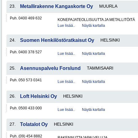
23.
Metallirakenne Kangaskorte Oy
MUURLA
Puh. 0400 469 632
KONEPAJATEOLLISUUTTA JA METALLITÖITÄ
Lue lisää..
Näytä kartalla
24.
Suomen Henkilöstöratkaisut Oy
HELSINKI
Puh. 0400 378 527
Lue lisää..
Näytä kartalla
25.
Asennuspalvelu Forslund
TAMMISAARI
Puh. 050 573 0341
Lue lisää..
Näytä kartalla
26.
Loft Helsinki Oy
HELSINKI
Puh. 0500 433 000
Lue lisää..
Näytä kartalla
27.
Tolatalot Oy
HELSINKI
Puh. (09) 454 8882
RAKENNUTTAJAPALVELUJA