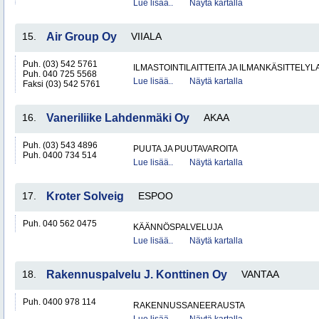
Lue lisää..
Näytä kartalla
15.
Air Group Oy
VIIALA
Puh. (03) 542 5761
ILMASTOINTILAITTEITA JA ILMANKÄSITTELYLA
Puh. 040 725 5568
Lue lisää..
Näytä kartalla
Faksi (03) 542 5761
16.
Vaneriliike Lahdenmäki Oy
AKAA
Puh. (03) 543 4896
PUUTA JA PUUTAVAROITA
Puh. 0400 734 514
Lue lisää..
Näytä kartalla
17.
Kroter Solveig
ESPOO
Puh. 040 562 0475
KÄÄNNÖSPALVELUJA
Lue lisää..
Näytä kartalla
18.
Rakennuspalvelu J. Konttinen Oy
VANTAA
Puh. 0400 978 114
RAKENNUSSANEERAUSTA