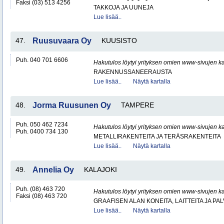
Faksi (03) 513 4256
TAKKOJA JA UUNEJA
Lue lisää..
47.
Ruusuvaara Oy
KUUSISTO
Puh. 040 701 6606
Hakutulos löytyi yrityksen omien www-sivujen ka
RAKENNUSSANEERAUSTA
Lue lisää..
Näytä kartalla
48.
Jorma Ruusunen Oy
TAMPERE
Puh. 050 462 7234
Hakutulos löytyi yrityksen omien www-sivujen ka
Puh. 0400 734 130
METALLIRAKENTEITA JA TERÄSRAKENTEITA
Lue lisää..
Näytä kartalla
49.
Annelia Oy
KALAJOKI
Puh. (08) 463 720
Hakutulos löytyi yrityksen omien www-sivujen ka
Faksi (08) 463 720
GRAAFISEN ALAN KONEITA, LAITTEITA JA PA
Lue lisää..
Näytä kartalla