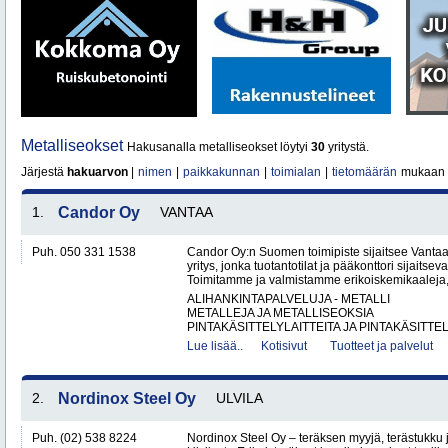
Metalliseokset
Hakusanalla metalliseokset löytyi
30
yritystä.
Järjestä
hakuarvon
|
nimen
|
paikkakunnan
|
toimialan
|
tietomäärän
mukaan
1.
Candor Oy
VANTAA
Puh. 050 331 1538
Candor Oy:n Suomen toimipiste sijaitsee Vantaa
yritys, jonka tuotantotilat ja pääkonttori sijaits
Toimitamme ja valmistamme erikoiskemikaaleja,
ALIHANKINTAPALVELUJA - METALLI
METALLEJA JA METALLISEOKSIA
PINTAKÄSITTELYLAITTEITA JA PINTAKÄSITTEL
Lue lisää..
Kotisivut
Tuotteet ja palvelut
2.
Nordinox Steel Oy
ULVILA
Puh. (02) 538 8224
Nordinox Steel Oy – teräksen myyjä, terästukku ja