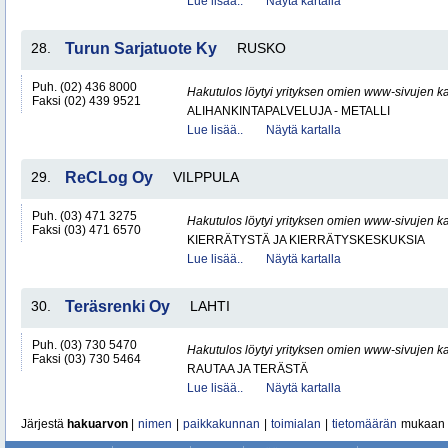
Lue lisää..
Näytä kartalla
28.
Turun Sarjatuote Ky
RUSKO
Puh. (02) 436 8000
Hakutulos löytyi yrityksen omien www-sivujen ka
Faksi (02) 439 9521
ALIHANKINTAPALVELUJA - METALLI
Lue lisää..
Näytä kartalla
29.
ReCLog Oy
VILPPULA
Puh. (03) 471 3275
Hakutulos löytyi yrityksen omien www-sivujen ka
Faksi (03) 471 6570
KIERRÄTYSTÄ JA KIERRÄTYSKESKUKSIA
Lue lisää..
Näytä kartalla
30.
Teräsrenki Oy
LAHTI
Puh. (03) 730 5470
Hakutulos löytyi yrityksen omien www-sivujen ka
Faksi (03) 730 5464
RAUTAA JA TERÄSTÄ
Lue lisää..
Näytä kartalla
Järjestä
hakuarvon
|
nimen
|
paikkakunnan
|
toimialan
|
tietomäärän
mukaan