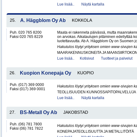
Lue lisää..
Näytä kartalla
25.
A. Häggblom Oy Ab
KOKKOLA
Puh. 020 765 8200
Maata ei rakenneta päivässä, mutta maanrakenn
Faksi 020 765 8229
on arvokas. Aikataulujen pitäminen edellyttää k
luotettavuutta. Ab A. Häggblom Oy on Suomen j
Hakutulos löytyi yrityksen omien www-sivujen ka
MAARAKENNUSKONEITA JA MAANSIIRTOKONE
Lue lisää..
Kotisivut
Tuotteet ja palvelut
26.
Kuopion Konepaja Oy
KUOPIO
Puh. (017) 369 0000
Hakutulos löytyi yrityksen omien www-sivujen ka
Faksi (017) 369 0001
TEOLLISUUDEN KUNNOSSAPITOPALVELUJA
Lue lisää..
Näytä kartalla
27.
BS-Metall Oy Ab
JAKOBSTAD
Puh. (06) 781 7800
Hakutulos löytyi yrityksen omien www-sivujen ka
Faksi (06) 781 7822
KONEPAJATEOLLISUUTTA JA METALLITÖITÄ