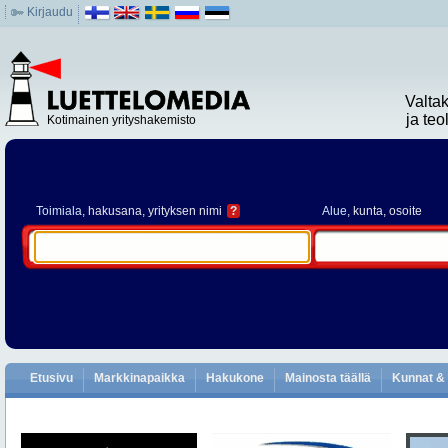
Kirjaudu
Valta
ja te
Kotimainen yrityshakemisto
Toimiala
, hakusana, yrityksen nimi
?
Alue
, kunta, osoite
Etusivu
Markkinapaikka
Hakukone
Mainosta täällä
Kunnat & 