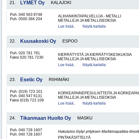
21.
LYMET Oy
KALAJOKI
Puh. 040 563 8748
ALIHANKINTAPALVELUJA - METALLI
Puh. 0500 366 204
METALLEJA JA METALLISEOKSIA
Lue lisää..
Näytä kartalla
22.
Kuusakoski Oy
ESPOO
Puh. 020 781 781
KIERRÄTYSTÄ JA KIERRÄTYSKESKUKSIA
Faksi 020 781 7230
METALLEJA JA METALLISEOKSIA
Lue lisää..
Näytä kartalla
23.
Esetic Oy
RIIHIMÄKI
Puh. (019) 723 101
KORKEAPAINEPESULAITTEITA JA KORKEAPA
Puh. 040 547 6131
METALLEJA JA METALLISEOKSIA
Faksi (019) 723 109
Lue lisää..
Näytä kartalla
24.
Tikanmaan Huolto Oy
MASKU
Puh. 040 728 1607
Hakutulos löytyi yrityksen Markkinapaikka-ilmoi
Puh. 040 728 1607
PINTAKÄSITTELYÄ