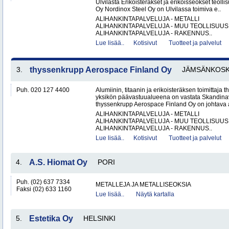
Ulvilasta Erikoisteräkset ja erikoisseokset teoll
Oy Nordinox Steel Oy on Ulvilassa toimiva e..
ALIHANKINTAPALVELUJA - METALLI
ALIHANKINTAPALVELUJA - MUU TEOLLISUUS
ALIHANKINTAPALVELUJA - RAKENNUS..
Lue lisää..
Kotisivut
Tuotteet ja palvelut
3.
thyssenkrupp Aerospace Finland Oy
JÄMSÄNKOSK
Puh. 020 127 4400
Alumiinin, titaanin ja erikoisteräksen toimittaj
yksikön päävastuualueena on vastata Skandinav
thyssenkrupp Aerospace Finland Oy on johtava al
ALIHANKINTAPALVELUJA - METALLI
ALIHANKINTAPALVELUJA - MUU TEOLLISUUS
ALIHANKINTAPALVELUJA - RAKENNUS..
Lue lisää..
Kotisivut
Tuotteet ja palvelut
4.
A.S. Hiomat Oy
PORI
Puh. (02) 637 7334
METALLEJA JA METALLISEOKSIA
Faksi (02) 633 1160
Lue lisää..
Näytä kartalla
5.
Estetika Oy
HELSINKI