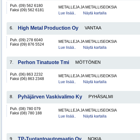
Puh. (09) 562 6180
METALLEJA JA METALLISEOKSIA
Faksi (09) 562 6181
Lue lisää..
Näytä kartalla
6.
High Metal Production Oy
VANTAA
Puh. (09) 278 6040
METALLEJA JA METALLISEOKSIA
Faksi (09) 876 5524
Lue lisää..
Näytä kartalla
7.
Perhon Tinatuote Tmi
MÖTTÖNEN
Puh. (06) 863 2232
METALLEJA JA METALLISEOKSIA
Faksi (06) 863 2348
Lue lisää..
Näytä kartalla
8.
Pyhäjärven Vaskivalimo Ky
PYHÄSALMI
Puh. (08) 780 079
METALLEJA JA METALLISEOKSIA
Faksi (08) 780 188
Lue lisää..
Näytä kartalla
9.
TP-Tuotantoautomaatio Oy
NOKIA