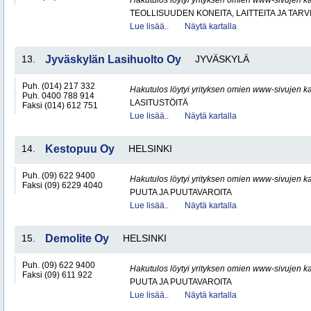
Hakutulos löytyi yrityksen omien www-sivujen ka
TEOLLISUUDEN KONEITA, LAITTEITA JA TARV
Lue lisää..
Näytä kartalla
13.
Jyväskylän Lasihuolto Oy
JYVÄSKYLÄ
Puh. (014) 217 332
Hakutulos löytyi yrityksen omien www-sivujen ka
Puh. 0400 788 914
LASITUSTÖITÄ
Faksi (014) 612 751
Lue lisää..
Näytä kartalla
14.
Kestopuu Oy
HELSINKI
Puh. (09) 622 9400
Hakutulos löytyi yrityksen omien www-sivujen ka
Faksi (09) 6229 4040
PUUTA JA PUUTAVAROITA
Lue lisää..
Näytä kartalla
15.
Demolite Oy
HELSINKI
Puh. (09) 622 9400
Hakutulos löytyi yrityksen omien www-sivujen ka
Faksi (09) 611 922
PUUTA JA PUUTAVAROITA
Lue lisää..
Näytä kartalla