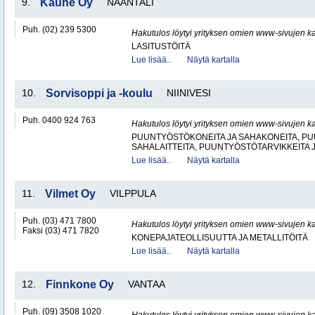
9.
Kaune Oy
NAANTALI
Puh. (02) 239 5300
Hakutulos löytyi yrityksen omien www-sivujen ka
LASITUSTÖITÄ
Lue lisää..
Näytä kartalla
10.
Sorvisoppi ja -koulu
NIINIVESI
Puh. 0400 924 763
Hakutulos löytyi yrityksen omien www-sivujen ka
PUUNTYÖSTÖKONEITA JA SAHAKONEITA, PU
SAHALAITTEITA, PUUNTYÖSTÖTARVIKKEITA 
Lue lisää..
Näytä kartalla
11.
Vilmet Oy
VILPPULA
Puh. (03) 471 7800
Hakutulos löytyi yrityksen omien www-sivujen ka
Faksi (03) 471 7820
KONEPAJATEOLLISUUTTA JA METALLITÖITÄ
Lue lisää..
Näytä kartalla
12.
Finnkone Oy
VANTAA
Puh. (09) 3508 1020