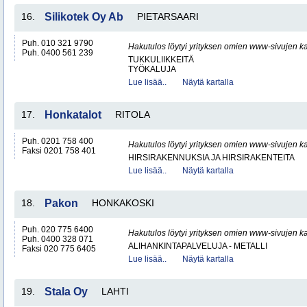
16.
Silikotek Oy Ab
PIETARSAARI
Puh. 010 321 9790
Hakutulos löytyi yrityksen omien www-sivujen ka
Puh. 0400 561 239
TUKKULIIKKEITÄ
TYÖKALUJA
Lue lisää..
Näytä kartalla
17.
Honkatalot
RITOLA
Puh. 0201 758 400
Hakutulos löytyi yrityksen omien www-sivujen ka
Faksi 0201 758 401
HIRSIRAKENNUKSIA JA HIRSIRAKENTEITA
Lue lisää..
Näytä kartalla
18.
Pakon
HONKAKOSKI
Puh. 020 775 6400
Hakutulos löytyi yrityksen omien www-sivujen ka
Puh. 0400 328 071
ALIHANKINTAPALVELUJA - METALLI
Faksi 020 775 6405
Lue lisää..
Näytä kartalla
19.
Stala Oy
LAHTI