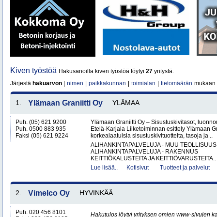
Kiven työstöä
Hakusanoilla kiven työstöä löytyi
27
yritystä.
Järjestä
hakuarvon
|
nimen
|
paikkakunnan
|
toimialan
|
tietomäärän
mukaan
1.
Ylämaan Graniitti Oy
YLÄMAA
Puh. (05) 621 9200
Ylämaan Graniitti Oy – Sisustuskivitasot, luonnonk
Puh. 0500 883 935
Etelä-Karjala Liiketoiminnan esittely Ylämaan Gr
Faksi (05) 621 9224
korkealaatuisia sisustuskivituotteita, tasoja ja ..
ALIHANKINTAPALVELUJA - MUU TEOLLISUUS
ALIHANKINTAPALVELUJA - RAKENNUS
KEITTIÖKALUSTEITA JA KEITTIÖVARUSTEITA..
Lue lisää..
Kotisivut
Tuotteet ja palvelut
2.
Vimelco Oy
HYVINKÄÄ
Puh. 020 456 8101
Hakutulos löytyi yrityksen omien www-sivujen ka