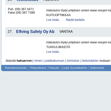
Puh. (09) 387 0471
Hakutulos löytyi yrityksen omien www-sivujen ka
Faksi (09) 387 7388
KUITUOPTIIKKAA
Lue lisää..
Näytä kartalla
27.
Elfving Safety Oy Ab
VANTAA
Hakutulos löytyi yrityksen omien www-sivujen ka
TUKKULIIKKEITÄ
Lue lisää..
Järjestä
hakuarvon
|
nimen
|
paikkakunnan
|
toimialan
|
tietomäärän
mukaan
Rekisteriseloste
Yhteystiedot
Palaute
Lisää Suosikkeihin
Hakemisto