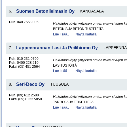
6.
Suomen Betonileimasin Oy
KANGASALA
Puh. 040 755 9005
Hakutulos löytyi yrityksen omien www-sivujen ka
BETONIA JA BETONITUOTTEITA
Lue lisää..
Näytä kartalla
7.
Lappeenrannan Lasi Ja Peilihiomo Oy
LAPPEENRA
Puh. 010 231 0790
Hakutulos löytyi yrityksen omien www-sivujen ka
Puh. 0400 228 210
LASITUSTÖITÄ
Faksi (05) 451 2564
Lue lisää..
Näytä kartalla
8.
Seri-Deco Oy
TUUSULA
Puh. (09) 612 2580
Hakutulos löytyi yrityksen omien www-sivujen ka
Faksi (09) 6122 5850
TARROJA JA ETIKETTEJÄ
Lue lisää..
Näytä kartalla