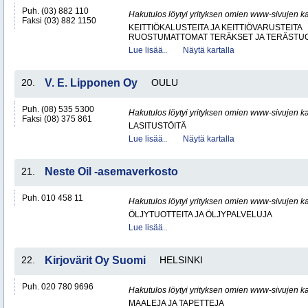
Puh. (03) 882 110
Hakutulos löytyi yrityksen omien www-sivujen ka
Faksi (03) 882 1150
KEITTIÖKALUSTEITA JA KEITTIÖVARUSTEITA
RUOSTUMATTOMAT TERÄKSET JA TERÄSTU
Lue lisää..
Näytä kartalla
20.
V. E. Lipponen Oy
OULU
Puh. (08) 535 5300
Hakutulos löytyi yrityksen omien www-sivujen ka
Faksi (08) 375 861
LASITUSTÖITÄ
Lue lisää..
Näytä kartalla
21.
Neste Oil -asemaverkosto
Puh. 010 458 11
Hakutulos löytyi yrityksen omien www-sivujen ka
ÖLJYTUOTTEITA JA ÖLJYPALVELUJA
Lue lisää..
22.
Kirjovärit Oy Suomi
HELSINKI
Puh. 020 780 9696
Hakutulos löytyi yrityksen omien www-sivujen ka
MAALEJA JA TAPETTEJA