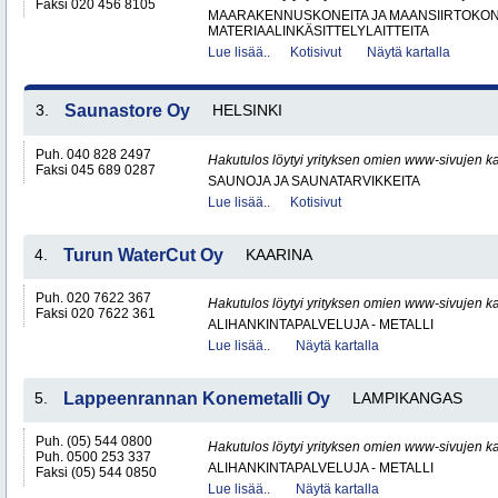
Faksi 020 456 8105
MAARAKENNUSKONEITA JA MAANSIIRTOKONE
MATERIAALINKÄSITTELYLAITTEITA
Lue lisää..
Kotisivut
Näytä kartalla
3.
Saunastore Oy
HELSINKI
Puh. 040 828 2497
Hakutulos löytyi yrityksen omien www-sivujen ka
Faksi 045 689 0287
SAUNOJA JA SAUNATARVIKKEITA
Lue lisää..
Kotisivut
4.
Turun WaterCut Oy
KAARINA
Puh. 020 7622 367
Hakutulos löytyi yrityksen omien www-sivujen ka
Faksi 020 7622 361
ALIHANKINTAPALVELUJA - METALLI
Lue lisää..
Näytä kartalla
5.
Lappeenrannan Konemetalli Oy
LAMPIKANGAS
Puh. (05) 544 0800
Hakutulos löytyi yrityksen omien www-sivujen ka
Puh. 0500 253 337
ALIHANKINTAPALVELUJA - METALLI
Faksi (05) 544 0850
Lue lisää..
Näytä kartalla