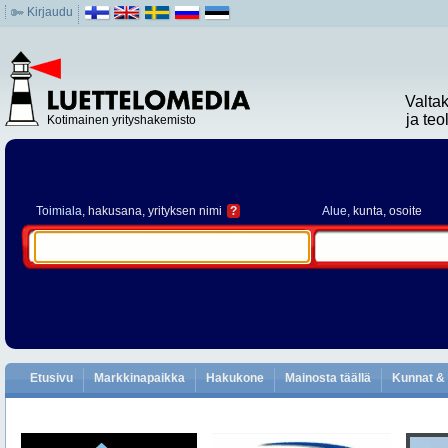
Kirjaudu
Valta
ja te
Kotimainen yrityshakemisto
Toimiala
, hakusana, yrityksen nimi
?
Alue
, kunta, osoite
Etusivu
Markkinapaikka
Hakukone
Mainosta täällä
Kunnat & 