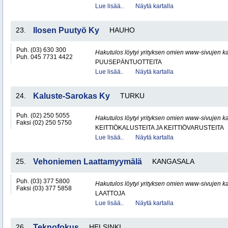
Lue lisää..
Näytä kartalla
23.
Ilosen Puutyö Ky
HAUHO
Puh. (03) 630 300
Hakutulos löytyi yrityksen omien www-sivujen ka
Puh. 045 7731 4422
PUUSEPÄNTUOTTEITA
Lue lisää..
Näytä kartalla
24.
Kaluste-Sarokas Ky
TURKU
Puh. (02) 250 5055
Hakutulos löytyi yrityksen omien www-sivujen ka
Faksi (02) 250 5750
KEITTIÖKALUSTEITA JA KEITTIÖVARUSTEITA
Lue lisää..
Näytä kartalla
25.
Vehoniemen Laattamyymälä
KANGASALA
Puh. (03) 377 5800
Hakutulos löytyi yrityksen omien www-sivujen ka
Faksi (03) 377 5858
LAATTOJA
Lue lisää..
Näytä kartalla
26.
Teknofokus
HELSINKI