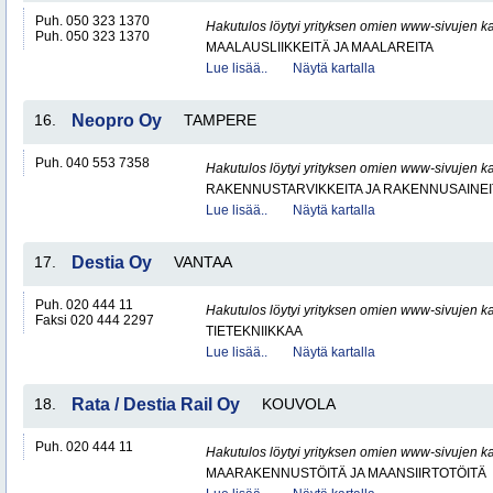
Puh. 050 323 1370
Hakutulos löytyi yrityksen omien www-sivujen ka
Puh. 050 323 1370
MAALAUSLIIKKEITÄ JA MAALAREITA
Lue lisää..
Näytä kartalla
16.
Neopro Oy
TAMPERE
Puh. 040 553 7358
Hakutulos löytyi yrityksen omien www-sivujen ka
RAKENNUSTARVIKKEITA JA RAKENNUSAINEI
Lue lisää..
Näytä kartalla
17.
Destia Oy
VANTAA
Puh. 020 444 11
Hakutulos löytyi yrityksen omien www-sivujen ka
Faksi 020 444 2297
TIETEKNIIKKAA
Lue lisää..
Näytä kartalla
18.
Rata / Destia Rail Oy
KOUVOLA
Puh. 020 444 11
Hakutulos löytyi yrityksen omien www-sivujen ka
MAARAKENNUSTÖITÄ JA MAANSIIRTOTÖITÄ