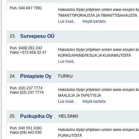
Puh. 040 847 7091
Hakutulos löytyi yrityksen omien www-sivujen ka
TIMANTTIPORAUSTA JA TIMANTTISAHAUSTA
Lue lisää..
Näytä kartalla
23.
Survepesu OÜ
Puh. 0400 281 242
Hakutulos löytyi yrityksen omien www-sivujen ka
Faksi +372 656 32 47
KORKEAPAINEPESUA JA KUIVAIMUTÖITÄ
Lue lisää..
24.
Pintapiste Oy
TURKU
Puh. (02) 237 7774
Hakutulos löytyi yrityksen omien www-sivujen ka
Faksi (02) 237 7774
MAALEJA JA TAPETTEJA
Lue lisää..
Näytä kartalla
25.
Purkupiha Oy
HELSINKI
Puh. 040 551 0391
Hakutulos löytyi yrityksen omien www-sivujen ka
Faksi (09) 443 030
PURKUTÖITÄ