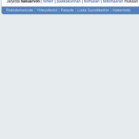
Järjestä
hakuarvon
|
nimen
|
paikkakunnan
|
toimialan
|
tietomäärän
mukaan
Rekisteriseloste
Yhteystiedot
Palaute
Lisää Suosikkeihin
Hakemisto