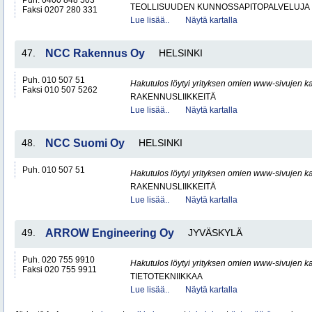
Puh. 0400 848 503
TEOLLISUUDEN KUNNOSSAPITOPALVELUJA
Faksi 0207 280 331
Lue lisää..
Näytä kartalla
47.
NCC Rakennus Oy
HELSINKI
Puh. 010 507 51
Hakutulos löytyi yrityksen omien www-sivujen ka
Faksi 010 507 5262
RAKENNUSLIIKKEITÄ
Lue lisää..
Näytä kartalla
48.
NCC Suomi Oy
HELSINKI
Puh. 010 507 51
Hakutulos löytyi yrityksen omien www-sivujen ka
RAKENNUSLIIKKEITÄ
Lue lisää..
Näytä kartalla
49.
ARROW Engineering Oy
JYVÄSKYLÄ
Puh. 020 755 9910
Hakutulos löytyi yrityksen omien www-sivujen ka
Faksi 020 755 9911
TIETOTEKNIIKKAA
Lue lisää..
Näytä kartalla