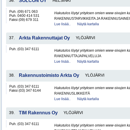
36.
SOLCON OY
HELSINKI
Puh. (09) 671 063
Hakutulos löytyi yrityksen omien www-sivujen ka
Puh. 0400 414 531
RAKENNUSTARVIKKEITA JA RAKENNUSAINEI
Faksi (09) 679 311
Lue lisää..
Näytä kartalla
37.
Arkta Rakennuttajat Oy
YLÖJÄRVI
Puh. (03) 347 6111
Hakutulos löytyi yrityksen omien www-sivujen ka
RAKENNUTTAJAPALVELUJA
Lue lisää..
Näytä kartalla
38.
Rakennustoimisto Arkta Oy
YLÖJÄRVI
Puh. (03) 347 6111
Hakutulos löytyi yrityksen omien www-sivujen ka
Faksi (03) 347 6144
RAKENNUSLIIKKEITÄ
Lue lisää..
Näytä kartalla
39.
TIM Rakennus Oy
YLÖJÄRVI
Puh. (03) 347 6111
Hakutulos löytyi yrityksen omien www-sivujen ka