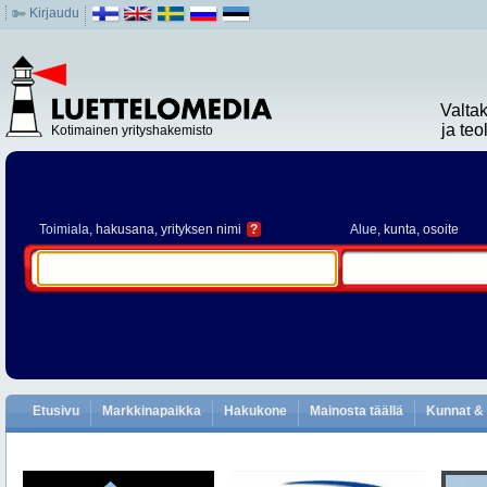
Kirjaudu
Valta
ja te
Kotimainen yrityshakemisto
Toimiala
, hakusana, yrityksen nimi
?
Alue
, kunta, osoite
Etusivu
Markkinapaikka
Hakukone
Mainosta täällä
Kunnat & 