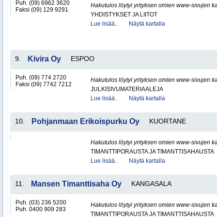
Puh. (09) 6962 3620
Hakutulos löytyi yrityksen omien www-sivujen ka
Faksi (09) 129 9291
YHDISTYKSET JA LIITOT
Lue lisää..
Näytä kartalla
9.
Kivira Oy
ESPOO
Puh. (09) 774 2720
Hakutulos löytyi yrityksen omien www-sivujen ka
Faksi (09) 7742 7212
JULKISIVUMATERIAALEJA
Lue lisää..
Näytä kartalla
10.
Pohjanmaan Erikoispurku Oy
KUORTANE
Hakutulos löytyi yrityksen omien www-sivujen ka
TIMANTTIPORAUSTA JA TIMANTTISAHAUSTA
Lue lisää..
Näytä kartalla
11.
Mansen Timanttisaha Oy
KANGASALA
Puh. (03) 236 5200
Hakutulos löytyi yrityksen omien www-sivujen ka
Puh. 0400 909 283
TIMANTTIPORAUSTA JA TIMANTTISAHAUSTA