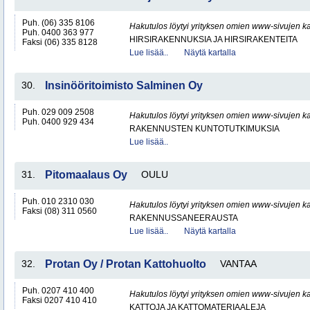
Puh. (06) 335 8106
Hakutulos löytyi yrityksen omien www-sivujen ka
Puh. 0400 363 977
HIRSIRAKENNUKSIA JA HIRSIRAKENTEITA
Faksi (06) 335 8128
Lue lisää..
Näytä kartalla
30.
Insinööritoimisto Salminen Oy
Puh. 029 009 2508
Hakutulos löytyi yrityksen omien www-sivujen ka
Puh. 0400 929 434
RAKENNUSTEN KUNTOTUTKIMUKSIA
Lue lisää..
31.
Pitomaalaus Oy
OULU
Puh. 010 2310 030
Hakutulos löytyi yrityksen omien www-sivujen ka
Faksi (08) 311 0560
RAKENNUSSANEERAUSTA
Lue lisää..
Näytä kartalla
32.
Protan Oy / Protan Kattohuolto
VANTAA
Puh. 0207 410 400
Hakutulos löytyi yrityksen omien www-sivujen ka
Faksi 0207 410 410
KATTOJA JA KATTOMATERIAALEJA