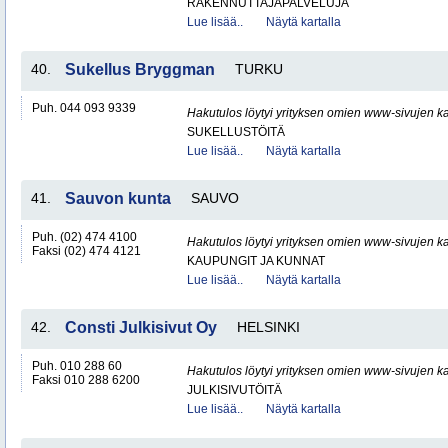
RAKENNUTTAJAPALVELUJA
Lue lisää..
Näytä kartalla
40.
Sukellus Bryggman
TURKU
Puh. 044 093 9339
Hakutulos löytyi yrityksen omien www-sivujen ka
SUKELLUSTÖITÄ
Lue lisää..
Näytä kartalla
41.
Sauvon kunta
SAUVO
Puh. (02) 474 4100
Hakutulos löytyi yrityksen omien www-sivujen ka
Faksi (02) 474 4121
KAUPUNGIT JA KUNNAT
Lue lisää..
Näytä kartalla
42.
Consti Julkisivut Oy
HELSINKI
Puh. 010 288 60
Hakutulos löytyi yrityksen omien www-sivujen ka
Faksi 010 288 6200
JULKISIVUTÖITÄ
Lue lisää..
Näytä kartalla