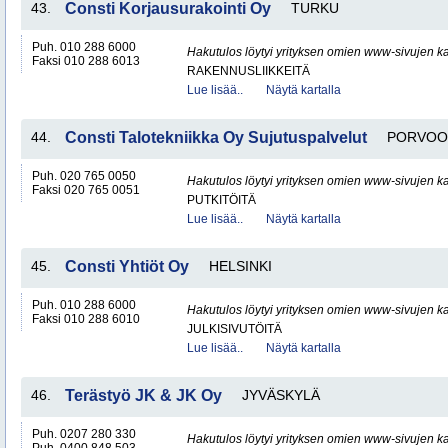
43.
Consti Korjausurakointi Oy
TURKU
Puh. 010 288 6000
Hakutulos löytyi yrityksen omien www-sivujen ka
Faksi 010 288 6013
RAKENNUSLIIKKEITÄ
Lue lisää..
Näytä kartalla
44.
Consti Talotekniikka Oy Sujutuspalvelut
PORVOO
Puh. 020 765 0050
Hakutulos löytyi yrityksen omien www-sivujen ka
Faksi 020 765 0051
PUTKITÖITÄ
Lue lisää..
Näytä kartalla
45.
Consti Yhtiöt Oy
HELSINKI
Puh. 010 288 6000
Hakutulos löytyi yrityksen omien www-sivujen ka
Faksi 010 288 6010
JULKISIVUTÖITÄ
Lue lisää..
Näytä kartalla
46.
Terästyö JK & JK Oy
JYVÄSKYLÄ
Puh. 0207 280 330
Hakutulos löytyi yrityksen omien www-sivujen ka