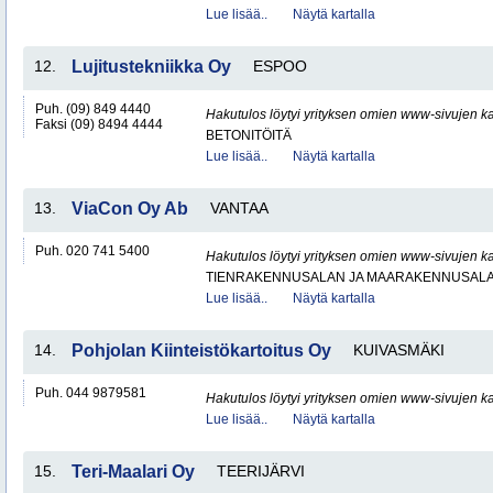
Lue lisää..
Näytä kartalla
12.
Lujitustekniikka Oy
ESPOO
Puh. (09) 849 4440
Hakutulos löytyi yrityksen omien www-sivujen ka
Faksi (09) 8494 4444
BETONITÖITÄ
Lue lisää..
Näytä kartalla
13.
ViaCon Oy Ab
VANTAA
Puh. 020 741 5400
Hakutulos löytyi yrityksen omien www-sivujen ka
TIENRAKENNUSALAN JA MAARAKENNUSALA
Lue lisää..
Näytä kartalla
14.
Pohjolan Kiinteistökartoitus Oy
KUIVASMÄKI
Puh. 044 9879581
Hakutulos löytyi yrityksen omien www-sivujen ka
Lue lisää..
Näytä kartalla
15.
Teri-Maalari Oy
TEERIJÄRVI