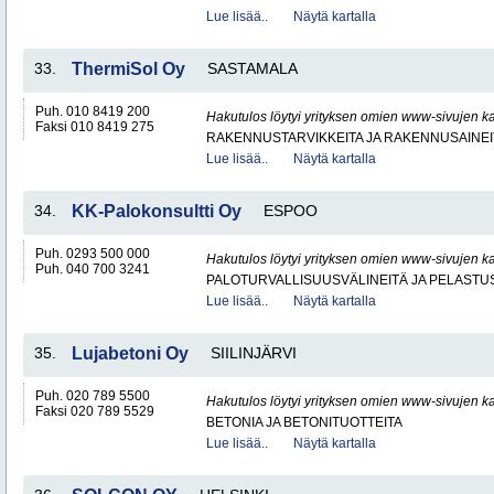
Lue lisää..
Näytä kartalla
33.
ThermiSol Oy
SASTAMALA
Puh. 010 8419 200
Hakutulos löytyi yrityksen omien www-sivujen ka
Faksi 010 8419 275
RAKENNUSTARVIKKEITA JA RAKENNUSAINEI
Lue lisää..
Näytä kartalla
34.
KK-Palokonsultti Oy
ESPOO
Puh. 0293 500 000
Hakutulos löytyi yrityksen omien www-sivujen ka
Puh. 040 700 3241
PALOTURVALLISUUSVÄLINEITÄ JA PELASTU
Lue lisää..
Näytä kartalla
35.
Lujabetoni Oy
SIILINJÄRVI
Puh. 020 789 5500
Hakutulos löytyi yrityksen omien www-sivujen ka
Faksi 020 789 5529
BETONIA JA BETONITUOTTEITA
Lue lisää..
Näytä kartalla