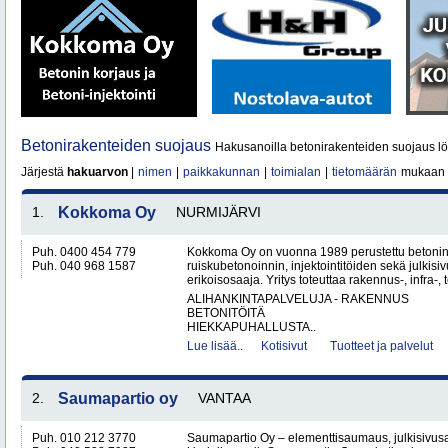
Betonirakenteiden suojaus
Hakusanoilla betonirakenteiden suojaus lö
Järjestä
hakuarvon
|
nimen
|
paikkakunnan
|
toimialan
|
tietomäärän
mukaan
1.
Kokkoma Oy
NURMIJÄRVI
Puh. 0400 454 779
Kokkoma Oy on vuonna 1989 perustettu betonin
Puh. 040 968 1587
ruiskubetonoinnin, injektointitöiden sekä julki
erikoisosaaja. Yritys toteuttaa rakennus-, infra-, t
ALIHANKINTAPALVELUJA - RAKENNUS
BETONITÖITÄ
HIEKKAPUHALLUSTA..
Lue lisää..
Kotisivut
Tuotteet ja palvelut
2.
Saumapartio oy
VANTAA
Puh. 010 212 3770
Saumapartio Oy – elementtisaumaus, julkisivu