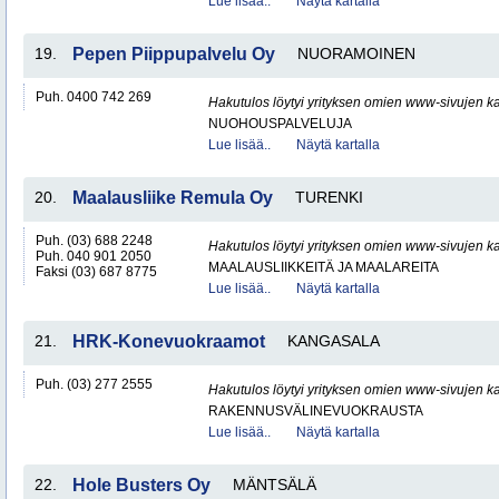
Lue lisää..
Näytä kartalla
19.
Pepen Piippupalvelu Oy
NUORAMOINEN
Puh. 0400 742 269
Hakutulos löytyi yrityksen omien www-sivujen ka
NUOHOUSPALVELUJA
Lue lisää..
Näytä kartalla
20.
Maalausliike Remula Oy
TURENKI
Puh. (03) 688 2248
Hakutulos löytyi yrityksen omien www-sivujen ka
Puh. 040 901 2050
MAALAUSLIIKKEITÄ JA MAALAREITA
Faksi (03) 687 8775
Lue lisää..
Näytä kartalla
21.
HRK-Konevuokraamot
KANGASALA
Puh. (03) 277 2555
Hakutulos löytyi yrityksen omien www-sivujen ka
RAKENNUSVÄLINEVUOKRAUSTA
Lue lisää..
Näytä kartalla
22.
Hole Busters Oy
MÄNTSÄLÄ