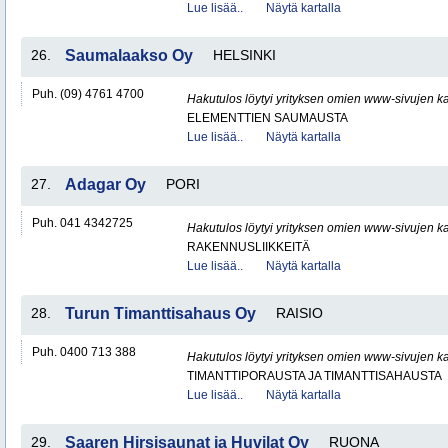
Lue lisää..
Näytä kartalla
26.
Saumalaakso Oy
HELSINKI
Puh. (09) 4761 4700
Hakutulos löytyi yrityksen omien www-sivujen ka
ELEMENTTIEN SAUMAUSTA
Lue lisää..
Näytä kartalla
27.
Adagar Oy
PORI
Puh. 041 4342725
Hakutulos löytyi yrityksen omien www-sivujen ka
RAKENNUSLIIKKEITÄ
Lue lisää..
Näytä kartalla
28.
Turun Timanttisahaus Oy
RAISIO
Puh. 0400 713 388
Hakutulos löytyi yrityksen omien www-sivujen ka
TIMANTTIPORAUSTA JA TIMANTTISAHAUSTA
Lue lisää..
Näytä kartalla
29.
Saaren Hirsisaunat ja Huvilat Oy
RUONA