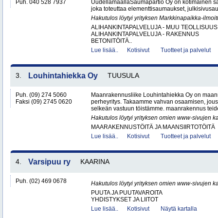
Puh. 040 528 7937
UudellamaallaSaumapartio Oy on kotimainen s
joka toteuttaa elementtisaumaukset, julkisivusa
Hakutulos löytyi yrityksen Markkinapaikka-ilmoi
ALIHANKINTAPALVELUJA - MUU TEOLLISUUS
ALIHANKINTAPALVELUJA - RAKENNUS
BETONITÖITÄ..
Lue lisää..
Kotisivut
Tuotteet ja palvelut
3.
Louhintahiekka Oy
TUUSULA
Puh. (09) 274 5060
Maanrakennusliike Louhintahiekka Oy on maan
Faksi (09) 2745 0620
perheyritys. Takaamme vahvan osaamisen, jous
selkeän vastuun töistämme. maanrakennus teide
Hakutulos löytyi yrityksen omien www-sivujen ka
MAARAKENNUSTÖITÄ JA MAANSIIRTOTÖITÄ
Lue lisää..
Kotisivut
Tuotteet ja palvelut
4.
Varsipuu ry
KAARINA
Puh. (02) 469 0678
Hakutulos löytyi yrityksen omien www-sivujen ka
PUUTA JA PUUTAVAROITA
YHDISTYKSET JA LIITOT
Lue lisää..
Kotisivut
Näytä kartalla