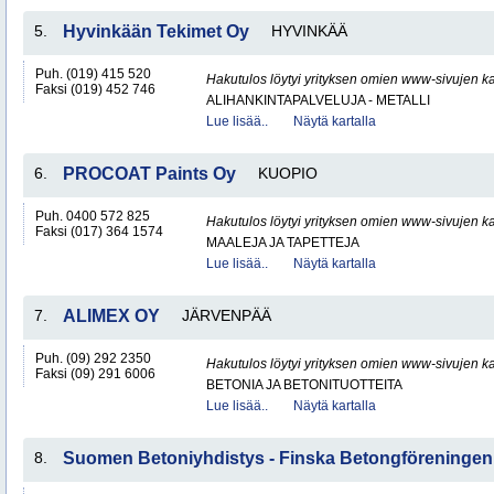
5.
Hyvinkään Tekimet Oy
HYVINKÄÄ
Puh. (019) 415 520
Hakutulos löytyi yrityksen omien www-sivujen ka
Faksi (019) 452 746
ALIHANKINTAPALVELUJA - METALLI
Lue lisää..
Näytä kartalla
6.
PROCOAT Paints Oy
KUOPIO
Puh. 0400 572 825
Hakutulos löytyi yrityksen omien www-sivujen ka
Faksi (017) 364 1574
MAALEJA JA TAPETTEJA
Lue lisää..
Näytä kartalla
7.
ALIMEX OY
JÄRVENPÄÄ
Puh. (09) 292 2350
Hakutulos löytyi yrityksen omien www-sivujen ka
Faksi (09) 291 6006
BETONIA JA BETONITUOTTEITA
Lue lisää..
Näytä kartalla
8.
Suomen Betoniyhdistys - Finska Betongföreningen 