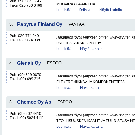
Puh. 050 364 3795
MUOVIRAAKA-AINEITA
Faksi 020 750 0469
Lue lisää..
Kotisivut
Näytä kartalla
3.
Papyrus Finland Oy
VANTAA
Puh. 020 774 949
Hakutulos löytyi yrityksen omien www-sivujen ka
Faksi 020 774 939
PAPERIA JA KARTONKEJA
Lue lisää..
Näytä kartalla
4.
Glenair Oy
ESPOO
Puh. (09) 819 0870
Hakutulos löytyi yrityksen omien www-sivujen ka
Faksi (09) 499 215
ELEKTRONIIKKAA JA KOMPONENTTEJA
Lue lisää..
Näytä kartalla
5.
Chemec Oy Ab
ESPOO
Puh. (09) 502 4410
Hakutulos löytyi yrityksen omien www-sivujen ka
Faksi (09) 5024 4111
TEOLLISUUSKEMIKAALIT JA PUHDISTUSAIN
Lue lisää..
Näytä kartalla