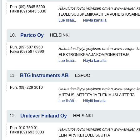
Puh. (09) 5845 5300
Hakutulos löytyi yrityksen omien www-sivujen ka
Faksi (09) 5845 5330
TEOLLISUUSKEMIKAALIT JA PUHDISTUSAIN
Lue lisää..
Näytä kartalla
10.
Partco Oy
HELSINKI
Puh. (09) 587 6960
Hakutulos löytyi yrityksen omien www-sivujen ka
Faksi (09) 587 6990
ELEKTRONIIKKAA JA KOMPONENTTEJA
Lue lisää..
Näytä kartalla
11.
BTG Instruments AB
ESPOO
Puh. (09) 229 3010
Hakutulos löytyi yrityksen omien www-sivujen ka
MITTAUSLAITTEITA JA TUTKIMUSLAITTEITA
Lue lisää..
Näytä kartalla
12.
Unilever Finland Oy
HELSINKI
Puh. 010 759 01
Hakutulos löytyi yrityksen omien www-sivujen ka
Faksi (09) 693 3003
ELINTARVIKETEOLLISUUTTA