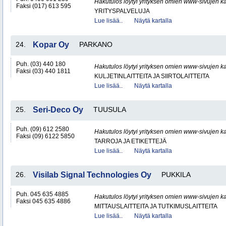
Hakutulos löytyi yrityksen omien www-sivujen ka
Faksi (017) 613 595
YRITYSPALVELUJA
Lue lisää..
Näytä kartalla
24.
Kopar Oy
PARKANO
Puh. (03) 440 180
Hakutulos löytyi yrityksen omien www-sivujen ka
Faksi (03) 440 1811
KULJETINLAITTEITA JA SIIRTOLAITTEITA
Lue lisää..
Näytä kartalla
25.
Seri-Deco Oy
TUUSULA
Puh. (09) 612 2580
Hakutulos löytyi yrityksen omien www-sivujen ka
Faksi (09) 6122 5850
TARROJA JA ETIKETTEJÄ
Lue lisää..
Näytä kartalla
26.
Visilab Signal Technologies Oy
PUKKILA
Puh. 045 635 4885
Hakutulos löytyi yrityksen omien www-sivujen ka
Faksi 045 635 4886
MITTAUSLAITTEITA JA TUTKIMUSLAITTEITA
Lue lisää..
Näytä kartalla