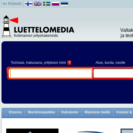
Kirjaudu
Valta
ja te
Kotimainen yrityshakemisto
Toimiala
, hakusana, yrityksen nimi
?
Alue
, kunta, osoite
Etusivu
Markkinapaikka
Hakukone
Mainosta täällä
Kunnat & 