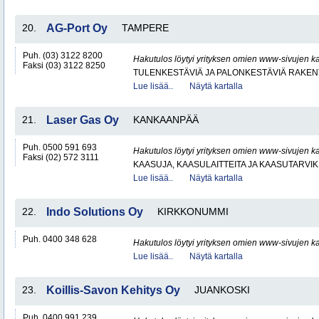
20.
AG-Port Oy
TAMPERE
Puh. (03) 3122 8200
Hakutulos löytyi yrityksen omien www-sivujen ka
Faksi (03) 3122 8250
TULENKESTÄVIÄ JA PALONKESTÄVIÄ RAKEN
Lue lisää..
Näytä kartalla
21.
Laser Gas Oy
KANKAANPÄÄ
Puh. 0500 591 693
Hakutulos löytyi yrityksen omien www-sivujen ka
Faksi (02) 572 3111
KAASUJA, KAASULAITTEITA JA KAASUTARVIK
Lue lisää..
Näytä kartalla
22.
Indo Solutions Oy
KIRKKONUMMI
Puh. 0400 348 628
Hakutulos löytyi yrityksen omien www-sivujen ka
Lue lisää..
Näytä kartalla
23.
Koillis-Savon Kehitys Oy
JUANKOSKI
Puh. 0400 991 239