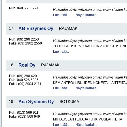
Puh. 040 551 3724
Hakutulos löytyi yrityksen omien www-sivujen ka
Lue lisää..
Näytä kartalla
17.
AB Enzymes Oy
RAJAMÄKI
Puh. (09) 290 2250
Hakutulos löytyi yrityksen omien www-sivujen ka
Faksi (09) 2902 2550
TEOLLISUUSKEMIKAALIT JA PUHDISTUSAIN
Lue lisää..
18.
Roal Oy
RAJAMÄKI
Puh. (09) 290 420
Hakutulos löytyi yrityksen omien www-sivujen ka
Puh. 040 526 6886
KEMIANTEOLLISUUDEN KONEITA, LAITTEITA 
Faksi (09) 2904 2111
Lue lisää..
Näytä kartalla
19.
Aca Systems Oy
SOTKUMA
Puh. (013) 569 911
Hakutulos löytyi yrityksen omien www-sivujen ka
Faksi (013) 569 949
MITTAUSLAITTEITA JA TUTKIMUSLAITTEITA
Lue lisää..
Näytä kartalla