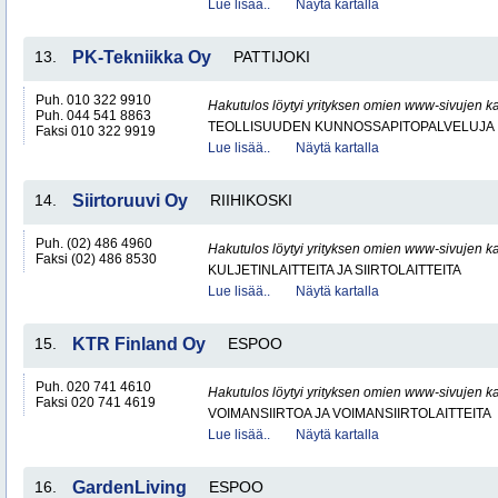
Lue lisää..
Näytä kartalla
13.
PK-Tekniikka Oy
PATTIJOKI
Puh. 010 322 9910
Hakutulos löytyi yrityksen omien www-sivujen ka
Puh. 044 541 8863
TEOLLISUUDEN KUNNOSSAPITOPALVELUJA
Faksi 010 322 9919
Lue lisää..
Näytä kartalla
14.
Siirtoruuvi Oy
RIIHIKOSKI
Puh. (02) 486 4960
Hakutulos löytyi yrityksen omien www-sivujen ka
Faksi (02) 486 8530
KULJETINLAITTEITA JA SIIRTOLAITTEITA
Lue lisää..
Näytä kartalla
15.
KTR Finland Oy
ESPOO
Puh. 020 741 4610
Hakutulos löytyi yrityksen omien www-sivujen ka
Faksi 020 741 4619
VOIMANSIIRTOA JA VOIMANSIIRTOLAITTEITA
Lue lisää..
Näytä kartalla
16.
GardenLiving
ESPOO