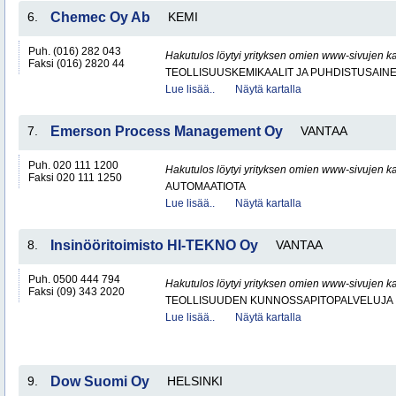
6.
Chemec Oy Ab
KEMI
Puh. (016) 282 043
Hakutulos löytyi yrityksen omien www-sivujen ka
Faksi (016) 2820 44
TEOLLISUUSKEMIKAALIT JA PUHDISTUSAIN
Lue lisää..
Näytä kartalla
7.
Emerson Process Management Oy
VANTAA
Puh. 020 111 1200
Hakutulos löytyi yrityksen omien www-sivujen ka
Faksi 020 111 1250
AUTOMAATIOTA
Lue lisää..
Näytä kartalla
8.
Insinööritoimisto HI-TEKNO Oy
VANTAA
Puh. 0500 444 794
Hakutulos löytyi yrityksen omien www-sivujen ka
Faksi (09) 343 2020
TEOLLISUUDEN KUNNOSSAPITOPALVELUJA
Lue lisää..
Näytä kartalla
9.
Dow Suomi Oy
HELSINKI