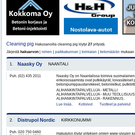
Cleaning pig
Hakusanoilla cleaning pig löytyi
27
yritystä.
Järjestä
hakuarvon
|
nimen
|
paikkakunnan
|
toimialan
|
tietomäärän
mukaan
1.
Naasky Oy
NAANTALI
Puh. (02) 435 2011
Naasky Oy on Naantalissa toimiva suomalainen 
erikoisosaamista ovat putkikäyrät, loivasäteiset 
betonipumppaustarvikkeet, betoniletkut, putkiliitti
ALIHANKINTAPALVELUJA - METALLI
ALIHANKINTAPALVELUJA - MUU TEOLLISUUS
ALIHANKINTAPALVELUJA - RAKENNUS..
Lue lisää..
Kotisivut
Tuotteet ja palvelut
2.
Distrupol Nordic
KIRKKONUMMI
Puh. 020 750 0460
Hakutulos löytyi yrityksen omien www-sivujen ka