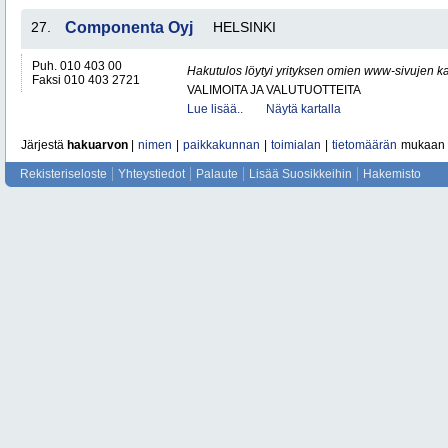
27.
Componenta Oyj
HELSINKI
Puh. 010 403 00
Hakutulos löytyi yrityksen omien www-sivujen ka
Faksi 010 403 2721
VALIMOITA JA VALUTUOTTEITA
Lue lisää..
Näytä kartalla
Järjestä
hakuarvon
|
nimen
|
paikkakunnan
|
toimialan
|
tietomäärän
mukaan
Rekisteriseloste
Yhteystiedot
Palaute
Lisää Suosikkeihin
Hakemisto