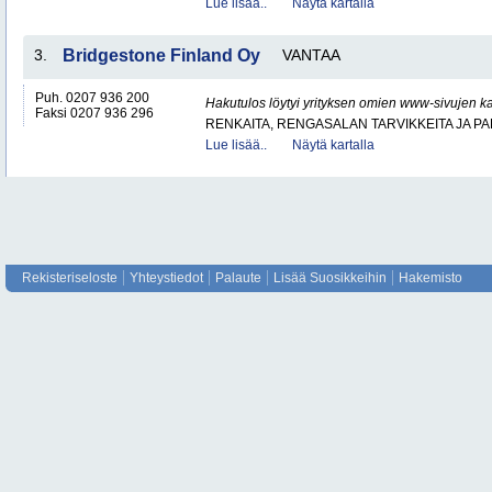
Lue lisää..
Näytä kartalla
3.
Bridgestone Finland Oy
VANTAA
Puh. 0207 936 200
Hakutulos löytyi yrityksen omien www-sivujen ka
Faksi 0207 936 296
RENKAITA, RENGASALAN TARVIKKEITA JA P
Lue lisää..
Näytä kartalla
Rekisteriseloste
Yhteystiedot
Palaute
Lisää Suosikkeihin
Hakemisto