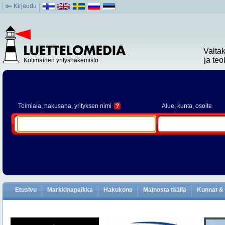
Kirjaudu
Valta
ja te
Kotimainen yrityshakemisto
Toimiala
, hakusana, yrityksen nimi
?
Alue
, kunta, osoite
Etusivu
Markkinapaikka
Hakukone
Mainosta täällä
Kunnat & 