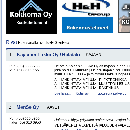
Rivat
Hakusanalla rivat löytyi
3
yritystä.
1.
Kajaanin Lukko Oy / Helatalo
KAJAANI
Puh. (08) 633 2233
Helatalo Kajaanin Lukko Oy on kajaanilainen luk
Puh. 0500 383 599
joka hoitaa lukituksen ja kiinteistöjen turvallisu
mallilla Kainuussa – ja toimittaa tuotteita nopeast
ALIHANKINTAPALVELUJA - ELEKTRONIIKKA
ALIHANKINTAPALVELUJA - MUU TEOLLISUUS
ALIHANKINTAPALVELUJA - RAKENNUS..
Lue lisää..
Kotisivut
Tuotteet ja palvelut
2.
MenSe Oy
TAAVETTI
Puh. (05) 610 6900
Hakutulos löytyi yrityksen omien www-sivujen ka
Faksi (05) 610 6950
METSÄKONEITA JA METSÄTALOUDEN PALVE