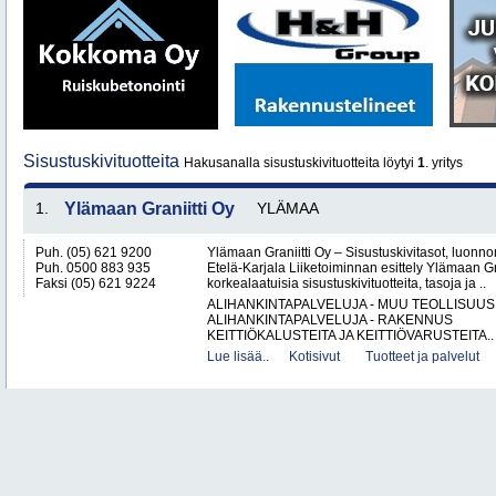
Sisustuskivituotteita
Hakusanalla sisustuskivituotteita löytyi
1
. yritys
1.
Ylämaan Graniitti Oy
YLÄMAA
Puh. (05) 621 9200
Ylämaan Graniitti Oy – Sisustuskivitasot, luonnonk
Puh. 0500 883 935
Etelä-Karjala Liiketoiminnan esittely Ylämaan Gr
Faksi (05) 621 9224
korkealaatuisia sisustuskivituotteita, tasoja ja ..
ALIHANKINTAPALVELUJA - MUU TEOLLISUUS
ALIHANKINTAPALVELUJA - RAKENNUS
KEITTIÖKALUSTEITA JA KEITTIÖVARUSTEITA..
Lue lisää..
Kotisivut
Tuotteet ja palvelut