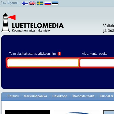
Kirjaudu
Valta
ja te
Kotimainen yrityshakemisto
Toimiala
, hakusana, yrityksen nimi
?
Alue
, kunta, osoite
Etusivu
Markkinapaikka
Hakukone
Mainosta täällä
Kunnat & 