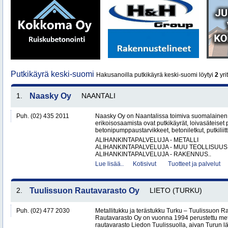
Putkikäyrä keski-suomi
Hakusanoilla putkikäyrä keski-suomi löytyi
2
yri
1.
Naasky Oy
NAANTALI
Puh. (02) 435 2011
Naasky Oy on Naantalissa toimiva suomalainen 
erikoisosaamista ovat putkikäyrät, loivasäteiset 
betonipumppaustarvikkeet, betoniletkut, putkiliitti
ALIHANKINTAPALVELUJA - METALLI
ALIHANKINTAPALVELUJA - MUU TEOLLISUUS
ALIHANKINTAPALVELUJA - RAKENNUS..
Lue lisää..
Kotisivut
Tuotteet ja palvelut
2.
Tuulissuon Rautavarasto Oy
LIETO (TURKU)
Puh. (02) 477 2030
Metallitukku ja terästukku Turku – Tuulissuon 
Rautavarasto Oy on vuonna 1994 perustettu met
rautavarasto Liedon Tuulissuolla, aivan Turun läh