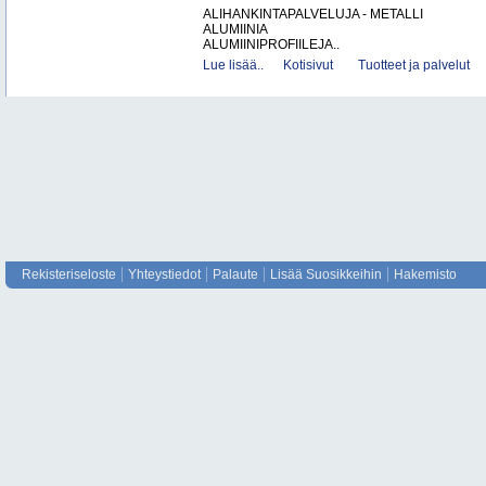
ALIHANKINTAPALVELUJA - METALLI
ALUMIINIA
ALUMIINIPROFIILEJA..
Lue lisää..
Kotisivut
Tuotteet ja palvelut
Rekisteriseloste
Yhteystiedot
Palaute
Lisää Suosikkeihin
Hakemisto