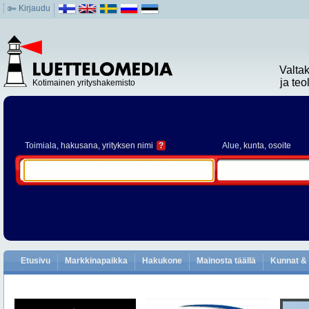
Kirjaudu
Valta
ja te
Kotimainen yrityshakemisto
Toimiala
, hakusana, yrityksen nimi
?
Alue
, kunta, osoite
Etusivu
Markkinapaikka
Hakukone
Mainosta täällä
Kunnat & 