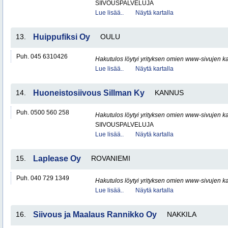
SIIVOUSPALVELUJA
Lue lisää..
Näytä kartalla
13.
Huippufiksi Oy
OULU
Puh. 045 6310426
Hakutulos löytyi yrityksen omien www-sivujen ka
Lue lisää..
Näytä kartalla
14.
Huoneistosiivous Sillman Ky
KANNUS
Puh. 0500 560 258
Hakutulos löytyi yrityksen omien www-sivujen ka
SIIVOUSPALVELUJA
Lue lisää..
Näytä kartalla
15.
Laplease Oy
ROVANIEMI
Puh. 040 729 1349
Hakutulos löytyi yrityksen omien www-sivujen ka
Lue lisää..
Näytä kartalla
16.
Siivous ja Maalaus Rannikko Oy
NAKKILA