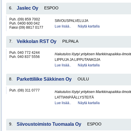
6.
Jaslec Oy
ESPOO
Puh. (09) 859 7002
SIIVOUSPALVELUJA
Puh. 0400 600 042
Lue lisää..
Näytä kartalla
Faksi (09) 8817 0177
7.
Veikkolan RST Oy
PILPALA
Puh. 040 772 4244
Hakutulos löytyi yrityksen Markkinapaikka-ilmoi
Puh. 040 837 5556
LIPPUJA JA LIPPUTANKOJA
Lue lisää..
Näytä kartalla
8.
Parkettiliike Säkkinen Oy
OULU
Puh. (08) 311 0777
Hakutulos löytyi yrityksen Markkinapaikka-ilmoi
LATTIANPÄÄLLYSTEITÄ
Lue lisää..
Näytä kartalla
9.
Siivoustoimisto Tuomaala Oy
ESPOO