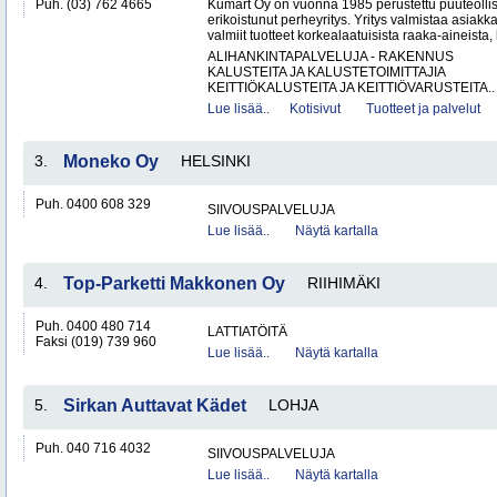
Puh. (03) 762 4665
Kumart Oy on vuonna 1985 perustettu puuteolli
erikoistunut perheyritys. Yritys valmistaa asiak
valmiit tuotteet korkealaatuisista raaka-aineista,
ALIHANKINTAPALVELUJA - RAKENNUS
KALUSTEITA JA KALUSTETOIMITTAJIA
KEITTIÖKALUSTEITA JA KEITTIÖVARUSTEITA..
Lue lisää..
Kotisivut
Tuotteet ja palvelut
3.
Moneko Oy
HELSINKI
Puh. 0400 608 329
SIIVOUSPALVELUJA
Lue lisää..
Näytä kartalla
4.
Top-Parketti Makkonen Oy
RIIHIMÄKI
Puh. 0400 480 714
LATTIATÖITÄ
Faksi (019) 739 960
Lue lisää..
Näytä kartalla
5.
Sirkan Auttavat Kädet
LOHJA
Puh. 040 716 4032
SIIVOUSPALVELUJA
Lue lisää..
Näytä kartalla