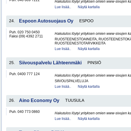
Puh. 040 689 7222
Hakutulos löytyi yrityksen omien www-sivujen ka
Lue lisää..
Näytä kartalla
24.
Espoon Autosuojaus Oy
ESPOO
Puh. 020 750 0450
Hakutulos löytyi yrityksen omien www-sivujen ka
Faksi (09) 4392 2711
RUOSTEENESTOAINEITA, RUOSTEENESTOKÄ
RUOSTEENESTOTARVIKKEITA
Lue lisää..
Näytä kartalla
25.
Siivouspalvelu Lähteenmäki
PINSIÖ
Puh. 0400 777 124
Hakutulos löytyi yrityksen omien www-sivujen ka
SIIVOUSPALVELUJA
Lue lisää..
Näytä kartalla
26.
Aino Economy Oy
TUUSULA
Puh. 040 773 0860
Hakutulos löytyi yrityksen omien www-sivujen ka
Lue lisää..
Näytä kartalla