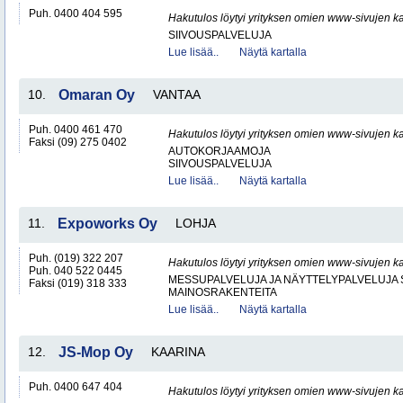
Puh. 0400 404 595
Hakutulos löytyi yrityksen omien www-sivujen ka
SIIVOUSPALVELUJA
Lue lisää..
Näytä kartalla
10.
Omaran Oy
VANTAA
Puh. 0400 461 470
Hakutulos löytyi yrityksen omien www-sivujen ka
Faksi (09) 275 0402
AUTOKORJAAMOJA
SIIVOUSPALVELUJA
Lue lisää..
Näytä kartalla
11.
Expoworks Oy
LOHJA
Puh. (019) 322 207
Hakutulos löytyi yrityksen omien www-sivujen ka
Puh. 040 522 0445
MESSUPALVELUJA JA NÄYTTELYPALVELUJA 
Faksi (019) 318 333
MAINOSRAKENTEITA
Lue lisää..
Näytä kartalla
12.
JS-Mop Oy
KAARINA
Puh. 0400 647 404
Hakutulos löytyi yrityksen omien www-sivujen ka