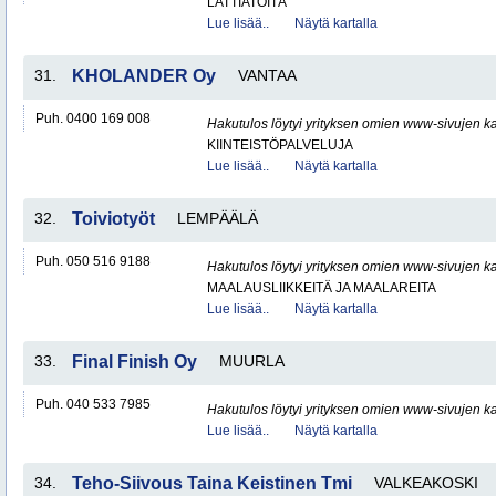
LATTIATÖITÄ
Lue lisää..
Näytä kartalla
31.
KHOLANDER Oy
VANTAA
Puh. 0400 169 008
Hakutulos löytyi yrityksen omien www-sivujen ka
KIINTEISTÖPALVELUJA
Lue lisää..
Näytä kartalla
32.
Toiviotyöt
LEMPÄÄLÄ
Puh. 050 516 9188
Hakutulos löytyi yrityksen omien www-sivujen ka
MAALAUSLIIKKEITÄ JA MAALAREITA
Lue lisää..
Näytä kartalla
33.
Final Finish Oy
MUURLA
Puh. 040 533 7985
Hakutulos löytyi yrityksen omien www-sivujen ka
Lue lisää..
Näytä kartalla
34.
Teho-Siivous Taina Keistinen Tmi
VALKEAKOSKI