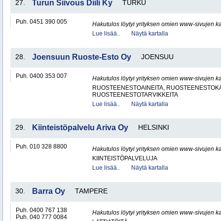
27.
Turun Siivous Diili Ky
TURKU
Puh. 0451 390 005
Hakutulos löytyi yrityksen omien www-sivujen ka
Lue lisää..
Näytä kartalla
28.
Joensuun Ruoste-Esto Oy
JOENSUU
Puh. 0400 353 007
Hakutulos löytyi yrityksen omien www-sivujen ka
RUOSTEENESTOAINEITA, RUOSTEENESTOKÄ
RUOSTEENESTOTARVIKKEITA
Lue lisää..
Näytä kartalla
29.
Kiinteistöpalvelu Ariva Oy
HELSINKI
Puh. 010 328 8800
Hakutulos löytyi yrityksen omien www-sivujen ka
KIINTEISTÖPALVELUJA
Lue lisää..
Näytä kartalla
30.
Barra Oy
TAMPERE
Puh. 0400 767 138
Hakutulos löytyi yrityksen omien www-sivujen ka
Puh. 040 777 0084