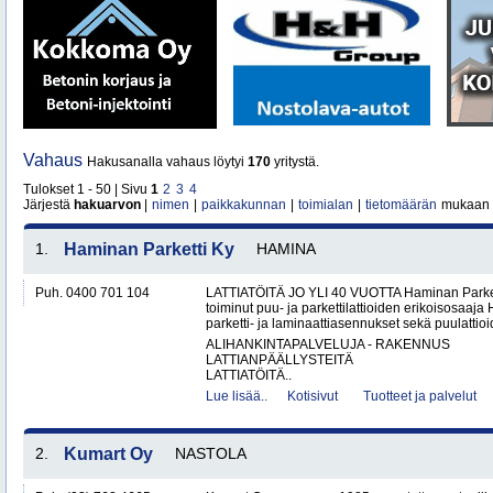
Vahaus
Hakusanalla vahaus löytyi
170
yritystä.
Tulokset 1 - 50 | Sivu
1
2
3
4
Järjestä
hakuarvon
|
nimen
|
paikkakunnan
|
toimialan
|
tietomäärän
mukaan
1.
Haminan Parketti Ky
HAMINA
Puh. 0400 701 104
LATTIATÖITÄ JO YLI 40 VUOTTA Haminan Parket
toiminut puu- ja parkettilattioiden erikoisosaa
parketti- ja laminaattiasennukset sekä puulattioi
ALIHANKINTAPALVELUJA - RAKENNUS
LATTIANPÄÄLLYSTEITÄ
LATTIATÖITÄ..
Lue lisää..
Kotisivut
Tuotteet ja palvelut
2.
Kumart Oy
NASTOLA