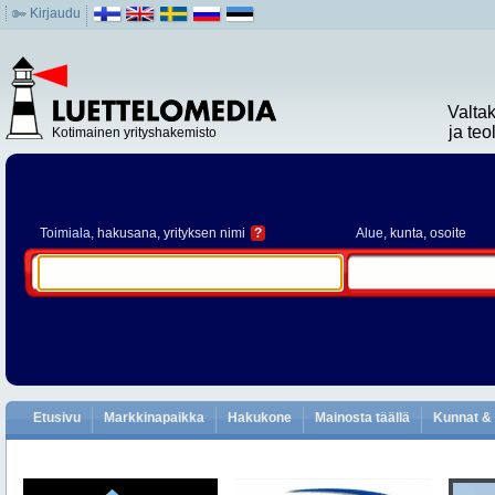
Kirjaudu
Valta
ja te
Kotimainen yrityshakemisto
Toimiala
, hakusana, yrityksen nimi
?
Alue
, kunta, osoite
Etusivu
Markkinapaikka
Hakukone
Mainosta täällä
Kunnat & 