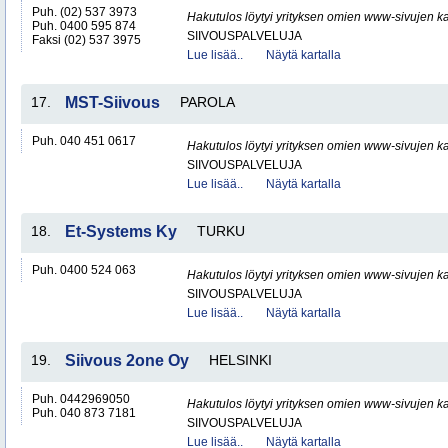
Puh. (02) 537 3973
Hakutulos löytyi yrityksen omien www-sivujen ka
Puh. 0400 595 874
SIIVOUSPALVELUJA
Faksi (02) 537 3975
Lue lisää..
Näytä kartalla
17.
MST-Siivous
PAROLA
Puh. 040 451 0617
Hakutulos löytyi yrityksen omien www-sivujen ka
SIIVOUSPALVELUJA
Lue lisää..
Näytä kartalla
18.
Et-Systems Ky
TURKU
Puh. 0400 524 063
Hakutulos löytyi yrityksen omien www-sivujen ka
SIIVOUSPALVELUJA
Lue lisää..
Näytä kartalla
19.
Siivous 2one Oy
HELSINKI
Puh. 0442969050
Hakutulos löytyi yrityksen omien www-sivujen ka
Puh. 040 873 7181
SIIVOUSPALVELUJA
Lue lisää..
Näytä kartalla