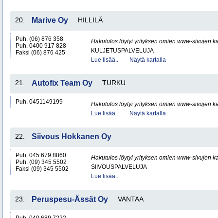
20.
Marive Oy
HILLILÄ
Puh. (06) 876 358
Hakutulos löytyi yrityksen omien www-sivujen ka
Puh. 0400 917 828
KULJETUSPALVELUJA
Faksi (06) 876 425
Lue lisää..
Näytä kartalla
21.
Autofix Team Oy
TURKU
Puh. 0451149199
Hakutulos löytyi yrityksen omien www-sivujen ka
Lue lisää..
Näytä kartalla
22.
Siivous Hokkanen Oy
Puh. 045 679 8860
Hakutulos löytyi yrityksen omien www-sivujen ka
Puh. (09) 345 5502
SIIVOUSPALVELUJA
Faksi (09) 345 5502
Lue lisää..
23.
Peruspesu-Ässät Oy
VANTAA