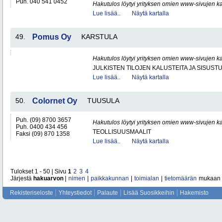
Puh. 040 541 0452
Hakutulos löytyi yrityksen omien www-sivujen ka
Lue lisää..
Näytä kartalla
49.
Pomus Oy
KARSTULA
Hakutulos löytyi yrityksen omien www-sivujen ka
JULKISTEN TILOJEN KALUSTEITA JA SISUST
Lue lisää..
Näytä kartalla
50.
Colornet Oy
TUUSULA
Puh. (09) 8700 3657
Hakutulos löytyi yrityksen omien www-sivujen ka
Puh. 0400 434 456
TEOLLISUUSMAALIT
Faksi (09) 870 1358
Lue lisää..
Näytä kartalla
Tulokset 1 - 50 | Sivu
1
2
3
4
Järjestä
hakuarvon
|
nimen
|
paikkakunnan
|
toimialan
|
tietomäärän
mukaan
Rekisteriseloste
Yhteystiedot
Palaute
Lisää Suosikkeihin
Hakemisto