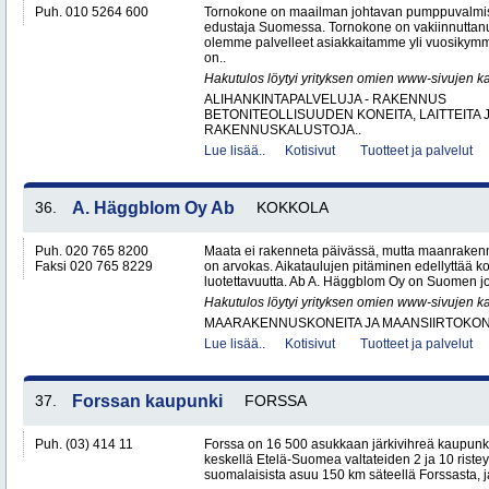
Puh. 010 5264 600
Tornokone on maailman johtavan pumppuvalmis
edustaja Suomessa. Tornokone on vakiinnutta
olemme palvelleet asiakkaitamme yli vuosikym
on..
Hakutulos löytyi yrityksen omien www-sivujen ka
ALIHANKINTAPALVELUJA - RAKENNUS
BETONITEOLLISUUDEN KONEITA, LAITTEITA J
RAKENNUSKALUSTOJA..
Lue lisää..
Kotisivut
Tuotteet ja palvelut
36.
A. Häggblom Oy Ab
KOKKOLA
Puh. 020 765 8200
Maata ei rakenneta päivässä, mutta maanrakenn
Faksi 020 765 8229
on arvokas. Aikataulujen pitäminen edellyttää k
luotettavuutta. Ab A. Häggblom Oy on Suomen j
Hakutulos löytyi yrityksen omien www-sivujen ka
MAARAKENNUSKONEITA JA MAANSIIRTOKONE
Lue lisää..
Kotisivut
Tuotteet ja palvelut
37.
Forssan kaupunki
FORSSA
Puh. (03) 414 11
Forssa on 16 500 asukkaan järkivihreä kaupun
keskellä Etelä-Suomea valtateiden 2 ja 10 ristey
suomalaisista asuu 150 km säteellä Forssasta,