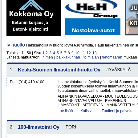
Iv huolto
Hakusanoilla iv huolto löytyi
630
yritystä. Haun tarkentaminen on su
Tulokset 1 - 50 | Sivu
1
2
3
4
5
6
7
8
9
10
11
12
13
Järjestä
hakuarvon
|
nimen
|
paikkakunnan
|
toimialan
|
tietomäärän
mukaan
1.
Keski-Suomen Ilmastointihuolto Oy
JYVÄSKYLÄ
Puh. (014) 410 4100
Ilmanvaihtohuolto Jyväskylä – Keski-Suomen Ilma
vuoden kokemuksella toimiva ilmanvaihdon ja ilm
Toteutamme ilmanvaihtohuollot, ilmanvaihtokone
ALIHANKINTAPALVELUJA - MUU TEOLLISUUS
ALIHANKINTAPALVELUJA - RAKENNUS
ILMASTOINTILAITTEITA JA ILMANKÄSITTELYLA
Lue lisää..
Kotisivut
Tuotteet ja palvelut
2.
100-Ilmastointi Oy
PORI