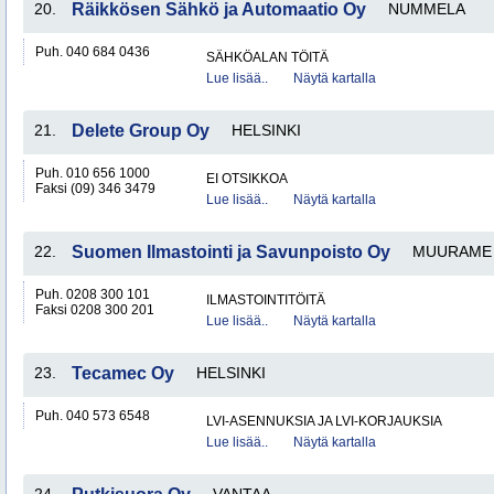
20.
Räikkösen Sähkö ja Automaatio Oy
NUMMELA
Puh. 040 684 0436
SÄHKÖALAN TÖITÄ
Lue lisää..
Näytä kartalla
21.
Delete Group Oy
HELSINKI
Puh. 010 656 1000
EI OTSIKKOA
Faksi (09) 346 3479
Lue lisää..
Näytä kartalla
22.
Suomen Ilmastointi ja Savunpoisto Oy
MUURAME
Puh. 0208 300 101
ILMASTOINTITÖITÄ
Faksi 0208 300 201
Lue lisää..
Näytä kartalla
23.
Tecamec Oy
HELSINKI
Puh. 040 573 6548
LVI-ASENNUKSIA JA LVI-KORJAUKSIA
Lue lisää..
Näytä kartalla