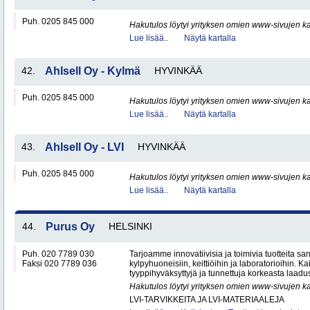
Puh. 0205 845 000
Hakutulos löytyi yrityksen omien www-sivujen ka
Lue lisää..
Näytä kartalla
42.
Ahlsell Oy - Kylmä
HYVINKÄÄ
Puh. 0205 845 000
Hakutulos löytyi yrityksen omien www-sivujen ka
Lue lisää..
Näytä kartalla
43.
Ahlsell Oy - LVI
HYVINKÄÄ
Puh. 0205 845 000
Hakutulos löytyi yrityksen omien www-sivujen ka
Lue lisää..
Näytä kartalla
44.
Purus Oy
HELSINKI
Puh. 020 7789 030
Tarjoamme innovatiivisia ja toimivia tuotteita sanit
Faksi 020 7789 036
kylpyhuoneisiin, keittiöihin ja laboratorioihin. K
tyyppihyväksyttyjä ja tunnettuja korkeasta laadus
Hakutulos löytyi yrityksen omien www-sivujen ka
LVI-TARVIKKEITA JA LVI-MATERIAALEJA