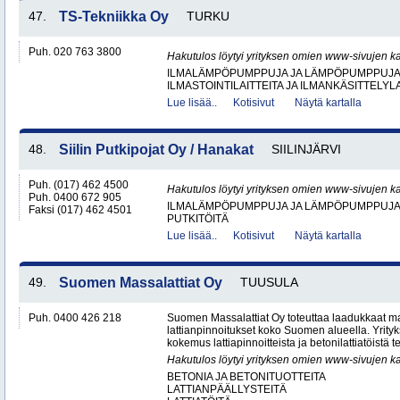
47.
TS-Tekniikka Oy
TURKU
Puh. 020 763 3800
Hakutulos löytyi yrityksen omien www-sivujen ka
ILMALÄMPÖPUMPPUJA JA LÄMPÖPUMPPUJ
ILMASTOINTILAITTEITA JA ILMANKÄSITTELYLA
Lue lisää..
Kotisivut
Näytä kartalla
48.
Siilin Putkipojat Oy / Hanakat
SIILINJÄRVI
Puh. (017) 462 4500
Hakutulos löytyi yrityksen omien www-sivujen ka
Puh. 0400 672 905
ILMALÄMPÖPUMPPUJA JA LÄMPÖPUMPPUJ
Faksi (017) 462 4501
PUTKITÖITÄ
Lue lisää..
Kotisivut
Näytä kartalla
49.
Suomen Massalattiat Oy
TUUSULA
Puh. 0400 426 218
Suomen Massalattiat Oy toteuttaa laadukkaat mas
lattianpinnoitukset koko Suomen alueella. Yrityk
kokemus lattiapinnoitteista ja betonilattiatöistä te
Hakutulos löytyi yrityksen omien www-sivujen ka
BETONIA JA BETONITUOTTEITA
LATTIANPÄÄLLYSTEITÄ