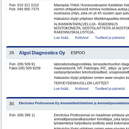
Puh. 010 321 0110
Mäenpää-Yhtiöt / Konevuokraamo Karkkilan Hal
Puh. 040 900 7375
vanhin yhtäjaksoisesti toimiva nostolava-autoja 
vuokraava yritys, joka on yli 45 vuoden ajan palv
Hakutulos löytyi yrityksen Markkinapaikka-ilmoi
ALIHANKINTAPALVELUJA - RAKENNUS
NOSTOKONEITA, NOSTOLAITTEITA JA NOST
RAKENNUSKALUSTOJA..
Lue lisää..
Kotisivut
Tuotteet ja palvelut
29.
Algol Diagnostics Oy
ESPOO
Puh. (09) 509 91
laboratoriodiagnostiikka, terveydenhuollon diagn
Faksi (09) 509 9258
maahantuonti, IVF, Patologia, IHC, äitiys- ja syn
vastasyntyneiden tehohoitolaitteet, uniapnealaitt
Hakutulos löytyi yrityksen omien www-sivujen ka
TERVEYDENHUOLLON LAITTEET
Lue lisää..
Kotisivut
Tuotteet ja palvelut
30.
Electrolux Professional Oy Ammattikeittiölaitteet ja Ammattipesulalaitte
Puh. (09) 396 11
Electrolux Professional on maailman johtavia amm
ammattipesularatkaisuiden toimittajia, joka tarj
työskentelyä helpottavia tuotteita sekä kokonaisr
Hakutulos löytyi yrityksen omien www-sivujen ka