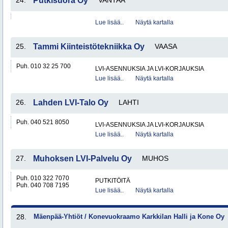
24.
Putkisuora Oy
VANTAA
Lue lisää..
Näytä kartalla
25.
Tammi Kiinteistötekniikka Oy
VAASA
Puh. 010 32 25 700
LVI-ASENNUKSIA JA LVI-KORJAUKSIA
Lue lisää..
Näytä kartalla
26.
Lahden LVI-Talo Oy
LAHTI
Puh. 040 521 8050
LVI-ASENNUKSIA JA LVI-KORJAUKSIA
Lue lisää..
Näytä kartalla
27.
Muhoksen LVI-Palvelu Oy
MUHOS
Puh. 010 322 7070
PUTKITÖITÄ
Puh. 040 708 7195
Lue lisää..
Näytä kartalla
28.
Mäenpää-Yhtiöt / Konevuokraamo Karkkilan Halli ja Kone Oy