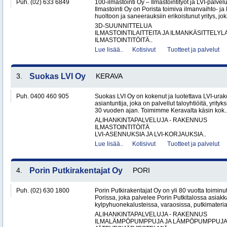
Puh. (02) 633 6849
100-ilmastointi Oy – Ilmastointityöt ja LVI-palvel
Ilmastointi Oy on Porista toimiva ilmanvaihto- ja 
huoltoon ja saneerauksiin erikoistunut yritys, jok
3D-SUUNNITTELUA
ILMASTOINTILAITTEITA JA ILMANKÄSITTELYLA
ILMASTOINTITÖITÄ..
Lue lisää..
Kotisivut
Tuotteet ja palvelut
3.
Suokas LVI Oy
KERAVA
Puh. 0400 460 905
Suokas LVI Oy on kokenut ja luotettava LVI-urako
asiantuntija, joka on palvellut taloyhtiöitä, yrityks
30 vuoden ajan. Toimimme Keravalta käsin kok.
ALIHANKINTAPALVELUJA - RAKENNUS
ILMASTOINTITÖITÄ
LVI-ASENNUKSIA JA LVI-KORJAUKSIA..
Lue lisää..
Kotisivut
Tuotteet ja palvelut
4.
Porin Putkirakentajat Oy
PORI
Puh. (02) 630 1800
Porin Putkirakentajat Oy on yli 80 vuotta toiminut
Porissa, joka palvelee Porin Putkitalossa asiakka
kylpyhuonekalusteissa, varaosissa, putkimateria
ALIHANKINTAPALVELUJA - RAKENNUS
ILMALÄMPÖPUMPPUJA JA LÄMPÖPUMPPUJ