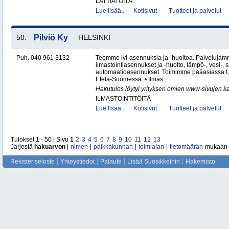
LATTIATÖITÄ
Lue lisää..
Kotisivut
Tuotteet ja palvelut
50.
Pilviö Ky
HELSINKI
Puh. 040 961 3132
Teemme lvi-asennuksia ja -huoltoa. Palvelujam
ilmastointiasennukset ja -huolto, lämpö-, vesi-, 
automaatioasennukset. Toimimme pääasiassa U
Etelä-Suomessa. • Ilmas..
Hakutulos löytyi yrityksen omien www-sivujen ka
ILMASTOINTITÖITÄ
Lue lisää..
Kotisivut
Tuotteet ja palvelut
Tulokset 1 - 50 | Sivu
1
2
3
4
5
6
7
8
9
10
11
12
13
Järjestä
hakuarvon
|
nimen
|
paikkakunnan
|
toimialan
|
tietomäärän
mukaan
Rekisteriseloste
Yhteystiedot
Palaute
Lisää Suosikkeihin
Hakemisto