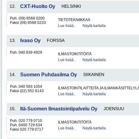
12.
CXT-Huolto Oy
HELSINKI
Puh. (09) 8568 0200
TIETOTEKNIIKKAA
Faksi (09) 8568 0233
Lue lisää..
Näytä kartalla
13.
Ivaso Oy
FORSSA
Puh. 040 839 4929
ILMASTOINTITÖITÄ
Lue lisää..
Näytä kartalla
14.
Suomen Puhdasilma Oy
SIIKAINEN
Puh. 040 593 1054
ILMASTOINTILAITTEITA JA ILMANKÄSITTELYLA
Faksi (02) 552 6143
Lue lisää..
Näytä kartalla
15.
Itä-Suomen Ilmastointipalvelu Oy
JOENSUU
Puh. 020 779 0710
ILMASTOINTITÖITÄ
Puh. 0400 729 634
Lue lisää..
Näytä kartalla
Faksi 020 779 0717