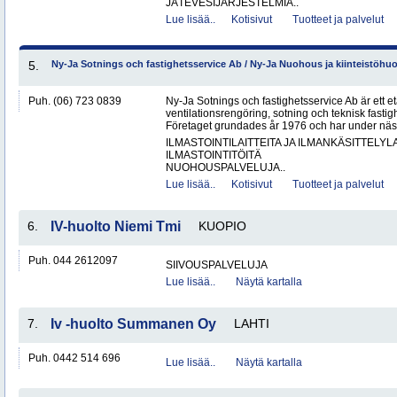
JÄTEVESIJÄRJESTELMIÄ..
Lue lisää..
Kotisivut
Tuotteet ja palvelut
5.
Ny-Ja Sotnings och fastighetsservice Ab / Ny-Ja Nuohous ja kiinteistöhu
Puh. (06) 723 0839
Ny-Ja Sotnings och fastighetsservice Ab är ett e
ventilationsrengöring, sotning och teknisk fastig
Företaget grundades år 1976 och har under näs
ILMASTOINTILAITTEITA JA ILMANKÄSITTELYLA
ILMASTOINTITÖITÄ
NUOHOUSPALVELUJA..
Lue lisää..
Kotisivut
Tuotteet ja palvelut
6.
IV-huolto Niemi Tmi
KUOPIO
Puh. 044 2612097
SIIVOUSPALVELUJA
Lue lisää..
Näytä kartalla
7.
Iv -huolto Summanen Oy
LAHTI
Puh. 0442 514 696
Lue lisää..
Näytä kartalla