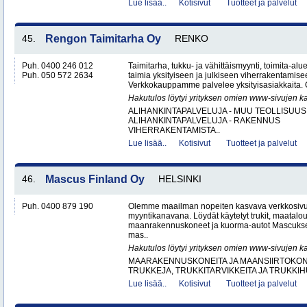
Lue lisää..
Kotisivut
Tuotteet ja palvelut
45.
Rengon Taimitarha Oy
RENKO
Puh. 0400 246 012
Taimitarha, tukku- ja vähittäismyynti, toimita-a
Puh. 050 572 2634
taimia yksityiseen ja julkiseen viherrakentamise
Verkkokauppamme palvelee yksityisasiakkaita. 
Hakutulos löytyi yrityksen omien www-sivujen ka
ALIHANKINTAPALVELUJA - MUU TEOLLISUUS
ALIHANKINTAPALVELUJA - RAKENNUS
VIHERRAKENTAMISTA..
Lue lisää..
Kotisivut
Tuotteet ja palvelut
46.
Mascus Finland Oy
HELSINKI
Puh. 0400 879 190
Olemme maailman nopeiten kasvava verkkosivu
myyntikanavana. Löydät käytetyt trukit, maatal
maanrakennuskoneet ja kuorma-autot Mascuks
mas..
Hakutulos löytyi yrityksen omien www-sivujen ka
MAARAKENNUSKONEITA JA MAANSIIRTOKONE
TRUKKEJA, TRUKKITARVIKKEITA JA TRUKKI
Lue lisää..
Kotisivut
Tuotteet ja palvelut