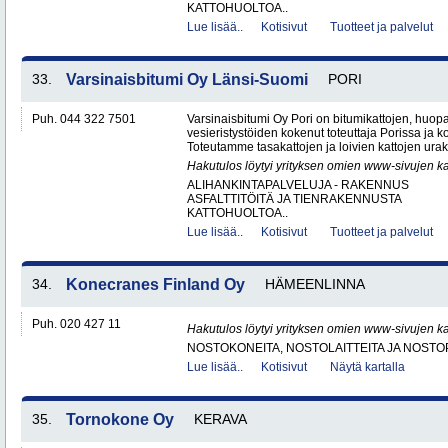
KATTOHUOLTOA..
Lue lisää..
Kotisivut
Tuotteet ja palvelut
33.
Varsinaisbitumi Oy Länsi-Suomi
PORI
Puh. 044 322 7501
Varsinaisbitumi Oy Pori on bitumikattojen, huopa
vesieristystöiden kokenut toteuttaja Porissa ja 
Toteutamme tasakattojen ja loivien kattojen urako
Hakutulos löytyi yrityksen omien www-sivujen ka
ALIHANKINTAPALVELUJA - RAKENNUS
ASFALTTITÖITÄ JA TIENRAKENNUSTA
KATTOHUOLTOA..
Lue lisää..
Kotisivut
Tuotteet ja palvelut
34.
Konecranes Finland Oy
HÄMEENLINNA
Puh. 020 427 11
Hakutulos löytyi yrityksen omien www-sivujen ka
NOSTOKONEITA, NOSTOLAITTEITA JA NOST
Lue lisää..
Kotisivut
Näytä kartalla
35.
Tornokone Oy
KERAVA