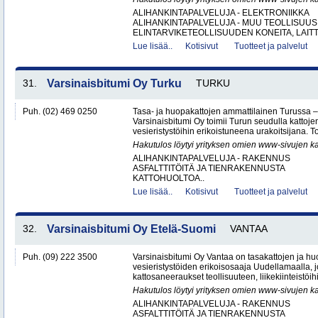
ALIHANKINTAPALVELUJA - ELEKTRONIIKKA
ALIHANKINTAPALVELUJA - MUU TEOLLISUUS
ELINTARVIKETEOLLISUUDEN KONEITA, LAITTE
Lue lisää..
Kotisivut
Tuotteet ja palvelut
31.
Varsinaisbitumi Oy Turku
TURKU
Puh. (02) 469 0250
Tasa- ja huopakattojen ammattilainen Turussa –
Varsinaisbitumi Oy toimii Turun seudulla kattoje
vesieristystöihin erikoistuneena urakoitsijana. 
Hakutulos löytyi yrityksen omien www-sivujen ka
ALIHANKINTAPALVELUJA - RAKENNUS
ASFALTTITÖITÄ JA TIENRAKENNUSTA
KATTOHUOLTOA..
Lue lisää..
Kotisivut
Tuotteet ja palvelut
32.
Varsinaisbitumi Oy Etelä-Suomi
VANTAA
Puh. (09) 222 3500
Varsinaisbitumi Oy Vantaa on tasakattojen ja hu
vesieristystöiden erikoisosaaja Uudellamaalla, j
kattosaneeraukset teollisuuteen, liikekiinteistöihin
Hakutulos löytyi yrityksen omien www-sivujen ka
ALIHANKINTAPALVELUJA - RAKENNUS
ASFALTTITÖITÄ JA TIENRAKENNUSTA