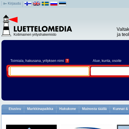
Kirjaudu
Valta
ja te
Kotimainen yrityshakemisto
Toimiala
, hakusana, yrityksen nimi
?
Alue
, kunta, osoite
Etusivu
Markkinapaikka
Hakukone
Mainosta täällä
Kunnat & 