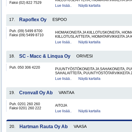
KIILLOTUSLAITTEITA, HIOMATARVIKKEITA JA 
Faksi (02) 822 7529
Lue lisää..
Näytä kartalla
17.
Rapoflex Oy
ESPOO
Puh. (09) 5499 8700
HIOMAKONEITA JA KIILLOTUSKONEITA, HIOMA
Faksi (09) 5499 8710
KIILLOTUSLAITTEITA, HIOMATARVIKKEITA JA 
Lue lisää..
Näytä kartalla
18.
SC - Macc & Linqua Oy
ORIVESI
Puh. 050 306 4220
PUUNTYÖSTÖKONEITA JA SAHAKONEITA, PU
SAHALAITTEITA, PUUNTYÖSTÖTARVIKKEITA 
Lue lisää..
Näytä kartalla
19.
Cronvall Oy Ab
VANTAA
Puh. 0201 260 260
AITOJA
Faksi 0201 260 222
Lue lisää..
Näytä kartalla
20.
Hartman Rauta Oy Ab
VAASA