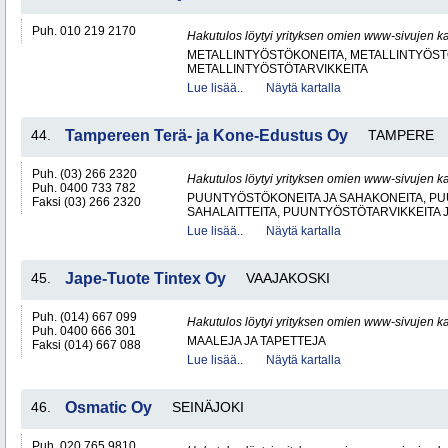
Puh. 010 219 2170
Hakutulos löytyi yrityksen omien www-sivujen ka
METALLINTYÖSTÖKONEITA, METALLINTYÖSTÖ
METALLINTYÖSTÖTARVIKKEITA
Lue lisää..
Näytä kartalla
44.
Tampereen Terä- ja Kone-Edustus Oy
TAMPERE
Puh. (03) 266 2320
Hakutulos löytyi yrityksen omien www-sivujen ka
Puh. 0400 733 782
PUUNTYÖSTÖKONEITA JA SAHAKONEITA, PU
Faksi (03) 266 2320
SAHALAITTEITA, PUUNTYÖSTÖTARVIKKEITA 
Lue lisää..
Näytä kartalla
45.
Jape-Tuote Tintex Oy
VAAJAKOSKI
Puh. (014) 667 099
Hakutulos löytyi yrityksen omien www-sivujen ka
Puh. 0400 666 301
MAALEJA JA TAPETTEJA
Faksi (014) 667 088
Lue lisää..
Näytä kartalla
46.
Osmatic Oy
SEINÄJOKI
Puh. 020 765 9810