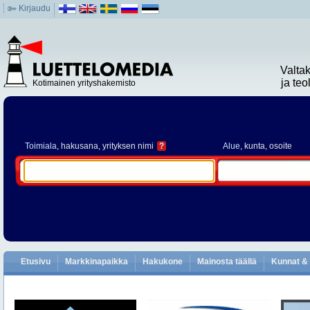
Kirjaudu
Valta
ja te
Kotimainen yrityshakemisto
Toimiala
, hakusana, yrityksen nimi
?
Alue
, kunta, osoite
Etusivu
Markkinapaikka
Hakukone
Mainosta täällä
Kunnat & 