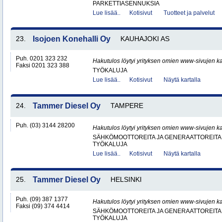
PARKETTIASENNUKSIA
Lue lisää..
Kotisivut
Tuotteet ja palvelut
23.
Isojoen Konehalli Oy
KAUHAJOKI AS
Puh. 0201 323 232
Hakutulos löytyi yrityksen omien www-sivujen ka
Faksi 0201 323 388
TYÖKALUJA
Lue lisää..
Kotisivut
Näytä kartalla
24.
Tammer Diesel Oy
TAMPERE
Puh. (03) 3144 28200
Hakutulos löytyi yrityksen omien www-sivujen ka
SÄHKÖMOOTTOREITA JA GENERAATTOREITA
TYÖKALUJA
Lue lisää..
Kotisivut
Näytä kartalla
25.
Tammer Diesel Oy
HELSINKI
Puh. (09) 387 1377
Hakutulos löytyi yrityksen omien www-sivujen ka
Faksi (09) 374 4414
SÄHKÖMOOTTOREITA JA GENERAATTOREITA
TYÖKALUJA