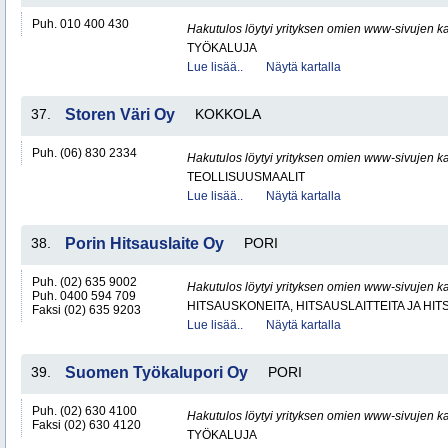
Puh. 010 400 430
Hakutulos löytyi yrityksen omien www-sivujen ka
TYÖKALUJA
Lue lisää..
Näytä kartalla
37.
Storen Väri Oy
KOKKOLA
Puh. (06) 830 2334
Hakutulos löytyi yrityksen omien www-sivujen ka
TEOLLISUUSMAALIT
Lue lisää..
Näytä kartalla
38.
Porin Hitsauslaite Oy
PORI
Puh. (02) 635 9002
Hakutulos löytyi yrityksen omien www-sivujen ka
Puh. 0400 594 709
HITSAUSKONEITA, HITSAUSLAITTEITA JA HI
Faksi (02) 635 9203
Lue lisää..
Näytä kartalla
39.
Suomen Työkalupori Oy
PORI
Puh. (02) 630 4100
Hakutulos löytyi yrityksen omien www-sivujen ka
Faksi (02) 630 4120
TYÖKALUJA