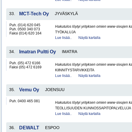
33.
MCT-Tech Oy
JYVÄSKYLÄ
Puh. (014) 620 045
Hakutulos löytyi yrityksen omien www-sivujen ka
Puh. 0500 340 073
TYÖKALUJA
Faksi (014) 620 164
Lue lisää..
Näytä kartalla
34.
Imatran Pultti Oy
IMATRA
Puh. (05) 472 6166
Hakutulos löytyi yrityksen omien www-sivujen ka
Faksi (05) 472 6169
KIINNITYSTARVIKKEITA
Lue lisää..
Näytä kartalla
35.
Vemu Oy
JOENSUU
Puh. 0400 465 081
Hakutulos löytyi yrityksen omien www-sivujen ka
TEOLLISUUDEN KUNNOSSAPITOPALVELUJA
Lue lisää..
Näytä kartalla
36.
DEWALT
ESPOO