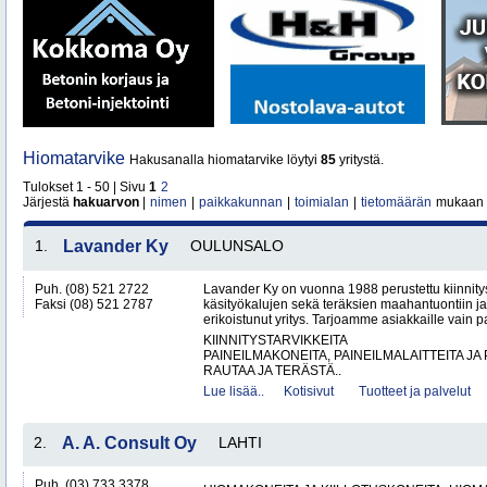
Hiomatarvike
Hakusanalla hiomatarvike löytyi
85
yritystä.
Tulokset 1 - 50 | Sivu
1
2
Järjestä
hakuarvon
|
nimen
|
paikkakunnan
|
toimialan
|
tietomäärän
mukaan
1.
Lavander Ky
OULUNSALO
Puh. (08) 521 2722
Lavander Ky on vuonna 1988 perustettu kiinnity
Faksi (08) 521 2787
käsityökalujen sekä teräksien maahantuontiin ja
erikoistunut yritys. Tarjoamme asiakkaille vain p
KIINNITYSTARVIKKEITA
PAINEILMAKONEITA, PAINEILMALAITTEITA JA
RAUTAA JA TERÄSTÄ..
Lue lisää..
Kotisivut
Tuotteet ja palvelut
2.
A. A. Consult Oy
LAHTI
Puh. (03) 733 3378