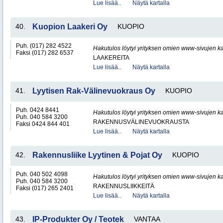
Lue lisää..
Näytä kartalla
40.
Kuopion Laakeri Oy
KUOPIO
Puh. (017) 282 4522
Hakutulos löytyi yrityksen omien www-sivujen ka
Faksi (017) 282 6537
LAAKEREITA
Lue lisää..
Näytä kartalla
41.
Lyytisen Rak-Välinevuokraus Oy
KUOPIO
Puh. 0424 8441
Hakutulos löytyi yrityksen omien www-sivujen ka
Puh. 040 584 3200
RAKENNUSVÄLINEVUOKRAUSTA
Faksi 0424 844 401
Lue lisää..
Näytä kartalla
42.
Rakennusliike Lyytinen & Pojat Oy
KUOPIO
Puh. 040 502 4098
Hakutulos löytyi yrityksen omien www-sivujen ka
Puh. 040 584 3200
RAKENNUSLIIKKEITÄ
Faksi (017) 265 2401
Lue lisää..
Näytä kartalla
43.
IP-Produkter Oy / Teotek
VANTAA