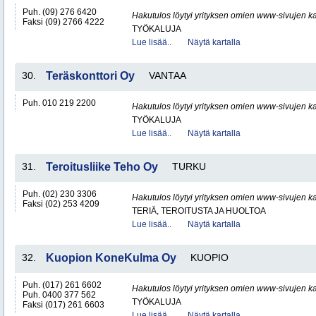
Puh. (09) 276 6420
Hakutulos löytyi yrityksen omien www-sivujen ka
Faksi (09) 2766 4222
TYÖKALUJA
Lue lisää..
Näytä kartalla
30.
Teräskonttori Oy
VANTAA
Puh. 010 219 2200
Hakutulos löytyi yrityksen omien www-sivujen ka
TYÖKALUJA
Lue lisää..
Näytä kartalla
31.
Teroitusliike Teho Oy
TURKU
Puh. (02) 230 3306
Hakutulos löytyi yrityksen omien www-sivujen ka
Faksi (02) 253 4209
TERIÄ, TEROITUSTA JA HUOLTOA
Lue lisää..
Näytä kartalla
32.
Kuopion KoneKulma Oy
KUOPIO
Puh. (017) 261 6602
Hakutulos löytyi yrityksen omien www-sivujen ka
Puh. 0400 377 562
TYÖKALUJA
Faksi (017) 261 6603
Lue lisää..
Näytä kartalla