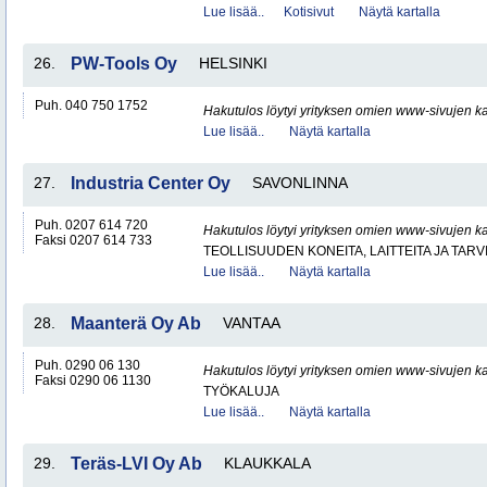
Lue lisää..
Kotisivut
Näytä kartalla
26.
PW-Tools Oy
HELSINKI
Puh. 040 750 1752
Hakutulos löytyi yrityksen omien www-sivujen ka
Lue lisää..
Näytä kartalla
27.
Industria Center Oy
SAVONLINNA
Puh. 0207 614 720
Hakutulos löytyi yrityksen omien www-sivujen ka
Faksi 0207 614 733
TEOLLISUUDEN KONEITA, LAITTEITA JA TARV
Lue lisää..
Näytä kartalla
28.
Maanterä Oy Ab
VANTAA
Puh. 0290 06 130
Hakutulos löytyi yrityksen omien www-sivujen ka
Faksi 0290 06 1130
TYÖKALUJA
Lue lisää..
Näytä kartalla
29.
Teräs-LVI Oy Ab
KLAUKKALA