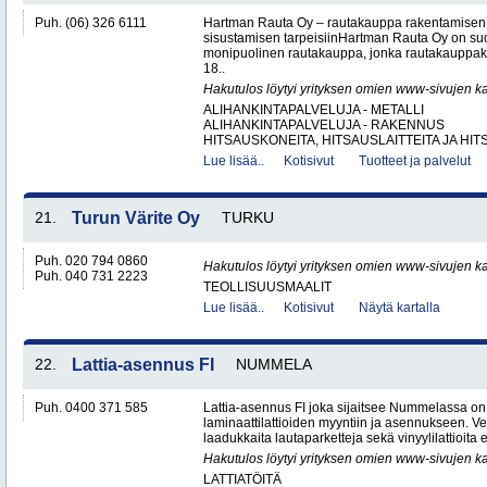
Puh. (06) 326 6111
Hartman Rauta Oy – rautakauppa rakentamisen, 
sisustamisen tarpeisiinHartman Rauta Oy on su
monipuolinen rautakauppa, jonka rautakauppak
18..
Hakutulos löytyi yrityksen omien www-sivujen ka
ALIHANKINTAPALVELUJA - METALLI
ALIHANKINTAPALVELUJA - RAKENNUS
HITSAUSKONEITA, HITSAUSLAITTEITA JA HIT
Lue lisää..
Kotisivut
Tuotteet ja palvelut
21.
Turun Värite Oy
TURKU
Puh. 020 794 0860
Hakutulos löytyi yrityksen omien www-sivujen ka
Puh. 040 731 2223
TEOLLISUUSMAALIT
Lue lisää..
Kotisivut
Näytä kartalla
22.
Lattia-asennus FI
NUMMELA
Puh. 0400 371 585
Lattia-asennus FI joka sijaitsee Nummelassa on e
laminaattilattioiden myyntiin ja asennukseen. 
laadukkaita lautaparketteja sekä vinyylilattioita ed
Hakutulos löytyi yrityksen omien www-sivujen ka
LATTIATÖITÄ