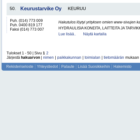
50.
Keurustarvike Oy
KEURUU
Puh. (014) 773 009
Hakutulos löytyi yrityksen omien www-sivujen ka
Puh. 0400 819 177
HYDRAULISIA KONEITA, LAITTEITA JA TARVIK
Faksi (014) 773 007
Lue lisää..
Näytä kartalla
Tulokset 1 - 50 | Sivu
1
2
Järjestä
hakuarvon
|
nimen
|
paikkakunnan
|
toimialan
|
tietomäärän
mukaan
Rekisteriseloste
Yhteystiedot
Palaute
Lisää Suosikkeihin
Hakemisto