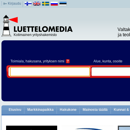
Kirjaudu
Valta
ja te
Kotimainen yrityshakemisto
Toimiala
, hakusana, yrityksen nimi
?
Alue
, kunta, osoite
Etusivu
Markkinapaikka
Hakukone
Mainosta täällä
Kunnat & 