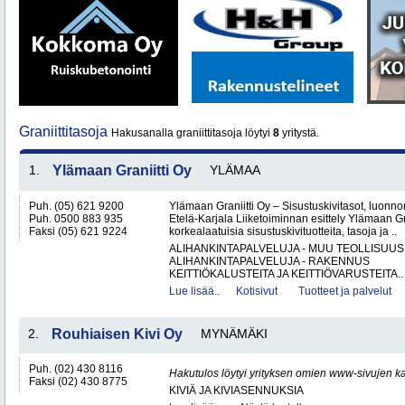
Graniittitasoja
Hakusanalla graniittitasoja löytyi
8
yritystä.
1.
Ylämaan Graniitti Oy
YLÄMAA
Puh. (05) 621 9200
Ylämaan Graniitti Oy – Sisustuskivitasot, luonnonk
Puh. 0500 883 935
Etelä-Karjala Liiketoiminnan esittely Ylämaan Gr
Faksi (05) 621 9224
korkealaatuisia sisustuskivituotteita, tasoja ja ..
ALIHANKINTAPALVELUJA - MUU TEOLLISUUS
ALIHANKINTAPALVELUJA - RAKENNUS
KEITTIÖKALUSTEITA JA KEITTIÖVARUSTEITA..
Lue lisää..
Kotisivut
Tuotteet ja palvelut
2.
Rouhiaisen Kivi Oy
MYNÄMÄKI
Puh. (02) 430 8116
Hakutulos löytyi yrityksen omien www-sivujen ka
Faksi (02) 430 8775
KIVIÄ JA KIVIASENNUKSIA