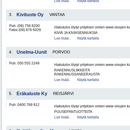
Lue lisää..
Näytä kartalla
3.
Kivituote Oy
VANTAA
Puh. (09) 756 8200
Hakutulos löytyi yrityksen omien www-sivujen ka
Faksi (09) 876 6029
KIVIÄ JA KIVIASENNUKSIA
Lue lisää..
Näytä kartalla
4.
Unelma-Uunit
PORVOO
Puh. 050 555 2249
Hakutulos löytyi yrityksen omien www-sivujen ka
RAKENNUSLIIKKEITÄ
RAKENNUSSANEERAUSTA
Lue lisää..
Näytä kartalla
5.
Eräkaluste Ky
REISJÄRVI
Puh. 0400 769 912
Hakutulos löytyi yrityksen omien www-sivujen ka
PUUSEPÄNTUOTTEITA
Lue lisää..
Näytä kartalla