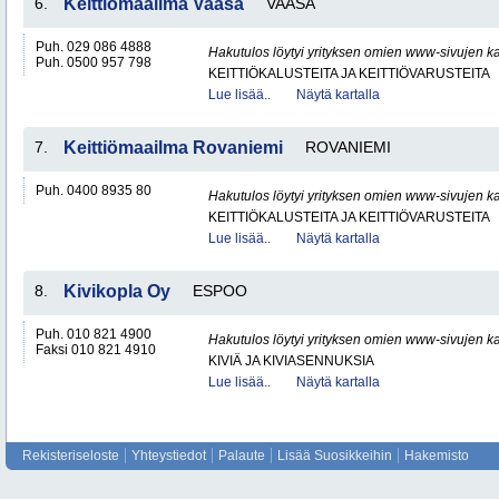
6.
Keittiömaailma Vaasa
VAASA
Puh. 029 086 4888
Hakutulos löytyi yrityksen omien www-sivujen ka
Puh. 0500 957 798
KEITTIÖKALUSTEITA JA KEITTIÖVARUSTEITA
Lue lisää..
Näytä kartalla
7.
Keittiömaailma Rovaniemi
ROVANIEMI
Puh. 0400 8935 80
Hakutulos löytyi yrityksen omien www-sivujen ka
KEITTIÖKALUSTEITA JA KEITTIÖVARUSTEITA
Lue lisää..
Näytä kartalla
8.
Kivikopla Oy
ESPOO
Puh. 010 821 4900
Hakutulos löytyi yrityksen omien www-sivujen ka
Faksi 010 821 4910
KIVIÄ JA KIVIASENNUKSIA
Lue lisää..
Näytä kartalla
Rekisteriseloste
Yhteystiedot
Palaute
Lisää Suosikkeihin
Hakemisto