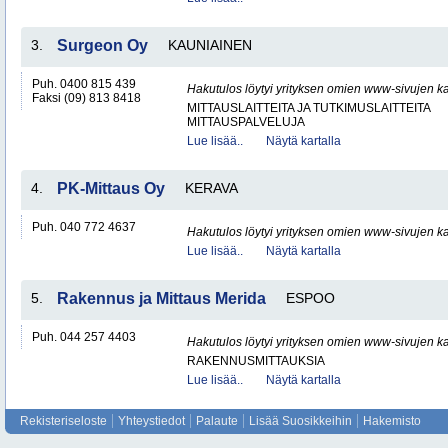
3.
Surgeon Oy
KAUNIAINEN
Puh. 0400 815 439
Hakutulos löytyi yrityksen omien www-sivujen ka
Faksi (09) 813 8418
MITTAUSLAITTEITA JA TUTKIMUSLAITTEITA
MITTAUSPALVELUJA
Lue lisää..
Näytä kartalla
4.
PK-Mittaus Oy
KERAVA
Puh. 040 772 4637
Hakutulos löytyi yrityksen omien www-sivujen ka
Lue lisää..
Näytä kartalla
5.
Rakennus ja Mittaus Merida
ESPOO
Puh. 044 257 4403
Hakutulos löytyi yrityksen omien www-sivujen ka
RAKENNUSMITTAUKSIA
Lue lisää..
Näytä kartalla
Rekisteriseloste
Yhteystiedot
Palaute
Lisää Suosikkeihin
Hakemisto