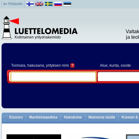
Kirjaudu
Valta
ja te
Kotimainen yrityshakemisto
Toimiala
, hakusana, yrityksen nimi
?
Alue
, kunta, osoite
Etusivu
Markkinapaikka
Hakukone
Mainosta täällä
Kunnat & 