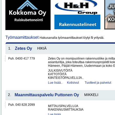
Työmaamittaukset
Hakusanalla työmaamittaukset löytyi
5
yritystä.
1.
Zetes Oy
HIKIÄ
Puh. 0400 417 779
Zetes Oy on monipuolinen rakennusliike ja mitt
asiantuntija, joka toteuttaa rakennusprojektit ko
Hämeen, Päijät-Hämeen, Uudenmaan ja koko Ete
JULKISIVUTÖITÄ
KATTOTÖITÄ
KIINTEISTÖPALVELUJA..
Lue lisää..
Kotisivut
Tuotteet ja palvelut
2.
Maanmittauspalvelu Puttonen Oy
MIKKELI
Puh. 040 828 2099
MITTAUSPALVELUJA
RAKENNUSMITTAUKSIA
Lue lisää..