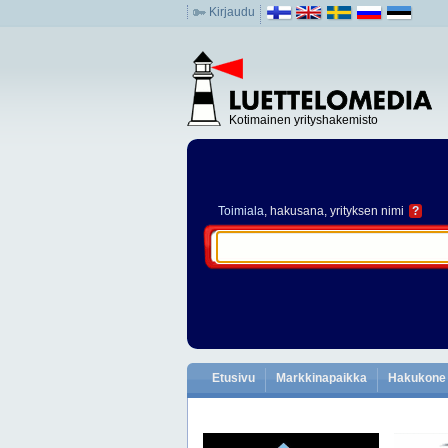
Kirjaudu
Kotimainen yrityshakemisto
Toimiala
, hakusana, yrityksen nimi
?
Etusivu
Markkinapaikka
Hakukone