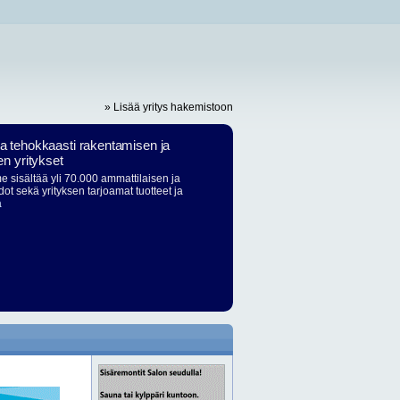
» Lisää yritys hakemistoon
ja tehokkaasti rakentamisen ja
en yritykset
 sisältää yli 70.000 ammattilaisen ja
dot sekä yrityksen tarjoamat tuotteet ja
ä