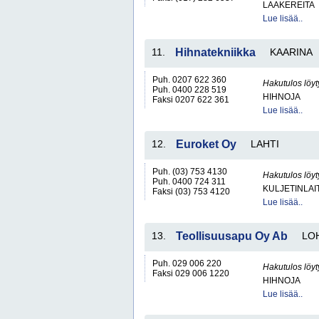
LAAKEREITA
Lue lisää..
11.
Hihnatekniikka
KAARINA
Puh. 0207 622 360
Hakutulos löyt
Puh. 0400 228 519
HIHNOJA
Faksi 0207 622 361
Lue lisää..
12.
Euroket Oy
LAHTI
Puh. (03) 753 4130
Hakutulos löyt
Puh. 0400 724 311
KULJETINLAIT
Faksi (03) 753 4120
Lue lisää..
13.
Teollisuusapu Oy Ab
LO
Puh. 029 006 220
Hakutulos löyt
Faksi 029 006 1220
HIHNOJA
Lue lisää..