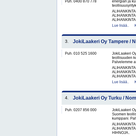
Puh. 0400 870 778
energian ja k
teollisuusyrity
ALIHANKINTA
ALIHANKINTA
ALIHANKINTA
Lue lisää..
3.
JokiLaakeri Oy Tampere /
Puh. 010 525 1600
JokiLaakeri O
teollisuuden 
Palvelemme alu
ALIHANKINTA
ALIHANKINTA
ALIHANKINTA
Lue lisää..
4.
JokiLaakeri Oy Turku / No
Puh. 0207 856 000
JokiLaakeri O
Suomen teolli
kumppani. Palv
ALIHANKINTA
ALIHANKINTA
HIHNOJA..