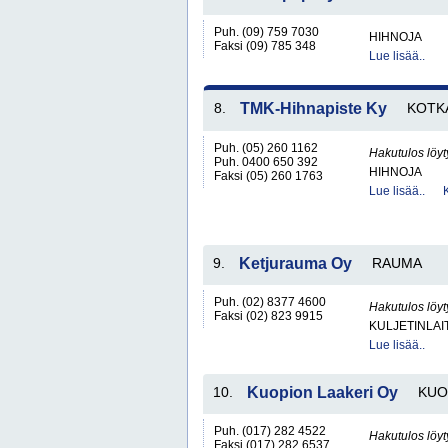
Puh. (09) 759 7030
HIHNOJA
Faksi (09) 785 348
Lue lisää..
8.
TMK-Hihnapiste Ky
KOTK
Puh. (05) 260 1162
Hakutulos löyt
Puh. 0400 650 392
HIHNOJA
Faksi (05) 260 1763
Lue lisää..
9.
Ketjurauma Oy
RAUMA
Puh. (02) 8377 4600
Hakutulos löyt
Faksi (02) 823 9915
KULJETINLAIT
Lue lisää..
10.
Kuopion Laakeri Oy
KUO
Puh. (017) 282 4522
Hakutulos löyt
Faksi (017) 282 6537