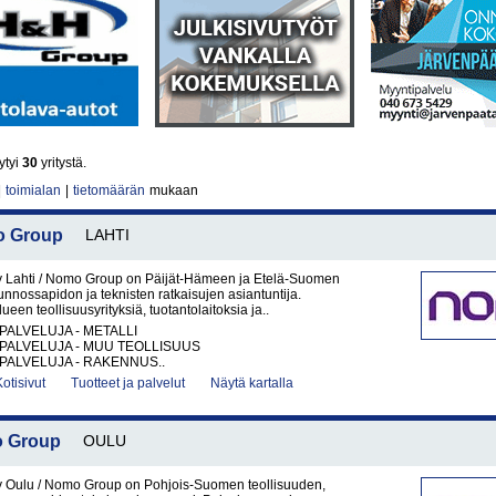
ytyi
30
yritystä.
|
toimialan
|
tietomäärän
mukaan
mo Group
LAHTI
y Lahti / Nomo Group on Päijät-Hämeen ja Etelä-Suomen
unnossapidon ja teknisten ratkaisujen asiantuntija.
een teollisuusyrityksiä, tuotantolaitoksia ja..
PALVELUJA - METALLI
PALVELUJA - MUU TEOLLISUUS
PALVELUJA - RAKENNUS..
Kotisivut
Tuotteet ja palvelut
Näytä kartalla
o Group
OULU
y Oulu / Nomo Group on Pohjois-Suomen teollisuuden,