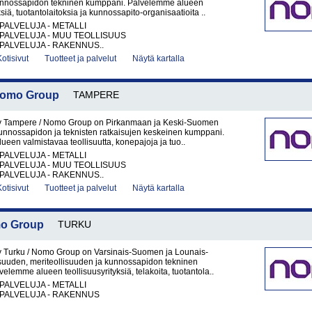
unnossapidon tekninen kumppani. Palvelemme alueen
ksiä, tuotantolaitoksia ja kunnossapito-organisaatioita ..
PALVELUJA - METALLI
PALVELUJA - MUU TEOLLISUUS
PALVELUJA - RAKENNUS..
Kotisivut
Tuotteet ja palvelut
Näytä kartalla
 Nomo Group
TAMPERE
y Tampere / Nomo Group on Pirkanmaan ja Keski-Suomen
kunnossapidon ja teknisten ratkaisujen keskeinen kumppani.
een valmistavaa teollisuutta, konepajoja ja tuo..
PALVELUJA - METALLI
PALVELUJA - MUU TEOLLISUUS
PALVELUJA - RAKENNUS..
Kotisivut
Tuotteet ja palvelut
Näytä kartalla
mo Group
TURKU
y Turku / Nomo Group on Varsinais-Suomen ja Lounais-
suuden, meriteollisuuden ja kunnossapidon tekninen
elemme alueen teollisuusyrityksiä, telakoita, tuotantola..
PALVELUJA - METALLI
PALVELUJA - RAKENNUS