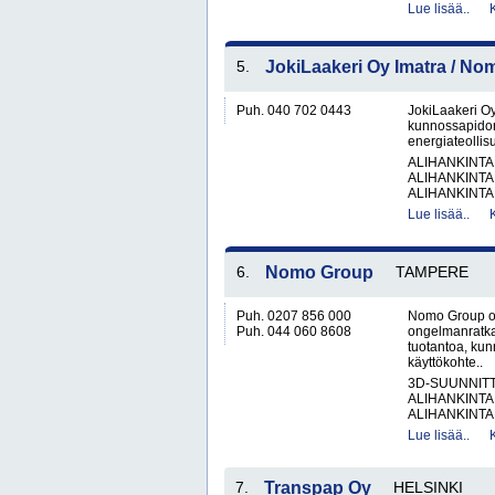
Lue lisää..
5.
JokiLaakeri Oy Imatra / N
Puh. 040 702 0443
JokiLaakeri O
kunnossapidon 
energiateollis
ALIHANKINTA
ALIHANKINTA
ALIHANKINTA
Lue lisää..
6.
Nomo Group
TAMPERE
Puh. 0207 856 000
Nomo Group on
Puh. 044 060 8608
ongelmanratka
tuotantoa, kun
käyttökohte..
3D-SUUNNIT
ALIHANKINTA
ALIHANKINTA
Lue lisää..
7.
Transpap Oy
HELSINKI