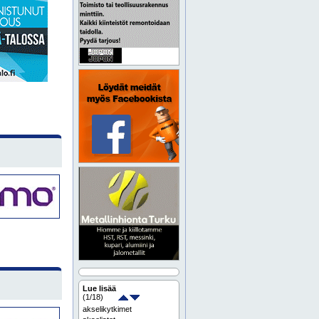
Lue lisää
(
1
/18)
akselikytkimet