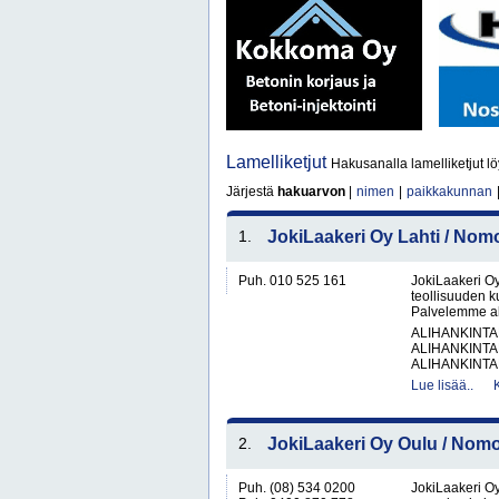
Lamelliketjut
Hakusanalla lamelliketjut lö
Järjestä
hakuarvon
|
nimen
|
paikkakunnan
1.
JokiLaakeri Oy Lahti / No
Puh. 010 525 161
JokiLaakeri O
teollisuuden k
Palvelemme alu
ALIHANKINTA
ALIHANKINTA
ALIHANKINTA
Lue lisää..
2.
JokiLaakeri Oy Oulu / Nom
Puh. (08) 534 0200
JokiLaakeri O