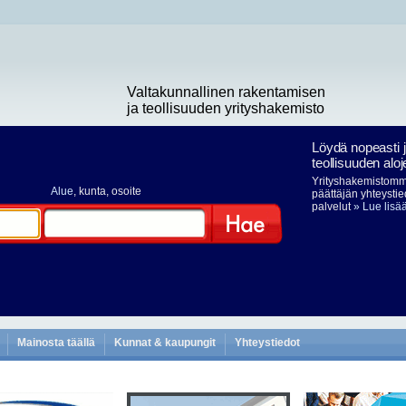
Valtakunnallinen rakentamisen
ja teollisuuden yrityshakemisto
Löydä nopeasti 
teollisuuden aloj
Yrityshakemistomme
Alue
, kunta, osoite
päättäjän yhteystie
palvelut
» Lue lisä
Hae
Mainosta täällä
Kunnat & kaupungit
Yhteystiedot