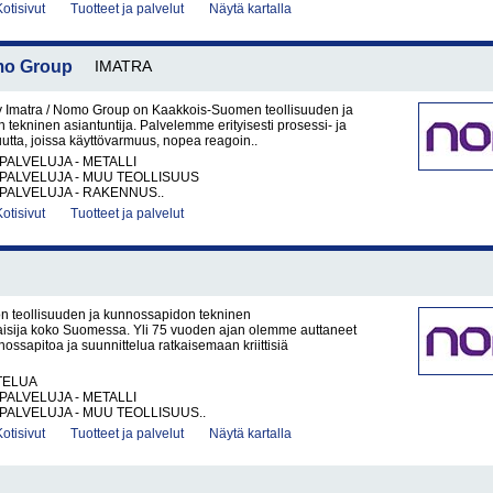
Kotisivut
Tuotteet ja palvelut
Näytä kartalla
omo Group
IMATRA
y Imatra / Nomo Group on Kaakkois-Suomen teollisuuden ja
tekninen asiantuntija. Palvelemme erityisesti prosessi- ja
uutta, joissa käyttövarmuus, nopea reagoin..
PALVELUJA - METALLI
PALVELUJA - MUU TEOLLISUUS
PALVELUJA - RAKENNUS..
Kotisivut
Tuotteet ja palvelut
 teollisuuden ja kunnossapidon tekninen
isija koko Suomessa. Yli 75 vuoden ajan olemme auttaneet
nossapitoa ja suunnittelua ratkaisemaan kriittisiä
TELUA
PALVELUJA - METALLI
PALVELUJA - MUU TEOLLISUUS..
Kotisivut
Tuotteet ja palvelut
Näytä kartalla