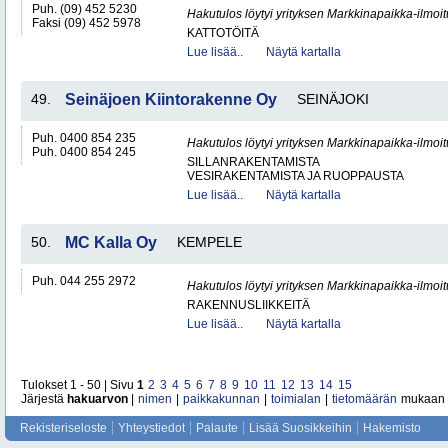
Puh. (09) 452 5230
Hakutulos löytyi yrityksen Markkinapaikka-ilmoi
Faksi (09) 452 5978
KATTOTÖITÄ
Lue lisää..
Näytä kartalla
49.
Seinäjoen Kiintorakenne Oy
SEINÄJOKI
Puh. 0400 854 235
Hakutulos löytyi yrityksen Markkinapaikka-ilmoi
Puh. 0400 854 245
SILLANRAKENTAMISTA
VESIRAKENTAMISTA JA RUOPPAUSTA
Lue lisää..
Näytä kartalla
50.
MC Kalla Oy
KEMPELE
Puh. 044 255 2972
Hakutulos löytyi yrityksen Markkinapaikka-ilmoi
RAKENNUSLIIKKEITÄ
Lue lisää..
Näytä kartalla
Tulokset 1 - 50 | Sivu
1
2
3
4
5
6
7
8
9
10
11
12
13
14
15
Järjestä
hakuarvon
|
nimen
|
paikkakunnan
|
toimialan
|
tietomäärän
mukaan
Rekisteriseloste
Yhteystiedot
Palaute
Lisää Suosikkeihin
Hakemisto