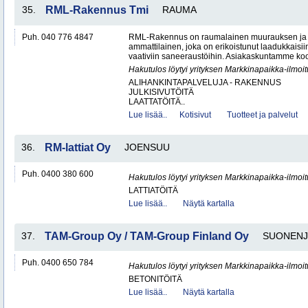
35.
RML-Rakennus Tmi
RAUMA
Puh. 040 776 4847
RML-Rakennus on raumalainen muurauksen ja 
ammattilainen, joka on erikoistunut laadukkais
vaativiin saneeraustöihin. Asiakaskuntamme koos
Hakutulos löytyi yrityksen Markkinapaikka-ilmoi
ALIHANKINTAPALVELUJA - RAKENNUS
JULKISIVUTÖITÄ
LAATTATÖITÄ..
Lue lisää..
Kotisivut
Tuotteet ja palvelut
36.
RM-lattiat Oy
JOENSUU
Puh. 0400 380 600
Hakutulos löytyi yrityksen Markkinapaikka-ilmoi
LATTIATÖITÄ
Lue lisää..
Näytä kartalla
37.
TAM-Group Oy / TAM-Group Finland Oy
SUONENJ
Puh. 0400 650 784
Hakutulos löytyi yrityksen Markkinapaikka-ilmoi
BETONITÖITÄ
Lue lisää..
Näytä kartalla