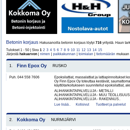
Betonin korjaus
Hakusanoilla betonin korjaus löytyi
716
yritystä. Haun ta
Tulokset 1 - 50 | Sivu
1
2
3
4
5
6
7
8
9
10
11
12
13
14
15
Järjestä
hakuarvon
|
nimen
|
paikkakunnan
|
toimialan
|
tietomäärän
mukaan
1.
Finn Epox Oy
RUSKO
Puh. 044 558 7606
Epoksilattiat, massalattiat ja lattiapinnoitukse
Oy Finn Epox Oy toteuttaa kestävät, saumattoma
käyttötarkoitukseen suunnitellut epoksilattiat, akryy
ALIHANKINTAPALVELUJA - METALLI
ALIHANKINTAPALVELUJA - MUU TEOLLISUUS
ALIHANKINTAPALVELUJA - RAKENNUS..
Lue lisää..
Kotisivut
Tuotteet ja palvelut
2.
Kokkoma Oy
NURMIJÄRVI