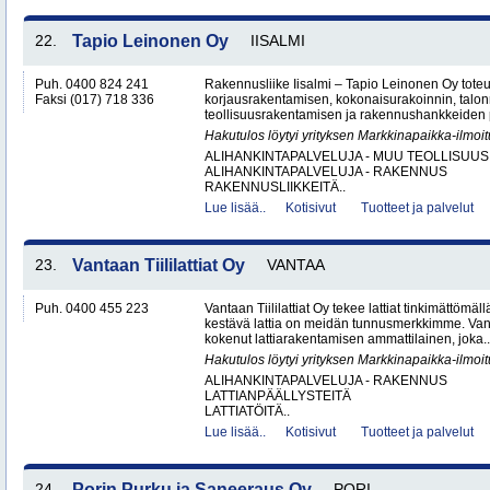
22.
Tapio Leinonen Oy
IISALMI
Puh. 0400 824 241
Rakennusliike Iisalmi – Tapio Leinonen Oy tote
Faksi (017) 718 336
korjausrakentamisen, kokonaisurakoinnin, talo
teollisuusrakentamisen ja rakennushankkeiden p
Hakutulos löytyi yrityksen Markkinapaikka-ilmoi
ALIHANKINTAPALVELUJA - MUU TEOLLISUUS
ALIHANKINTAPALVELUJA - RAKENNUS
RAKENNUSLIIKKEITÄ..
Lue lisää..
Kotisivut
Tuotteet ja palvelut
23.
Vantaan Tiililattiat Oy
VANTAA
Puh. 0400 455 223
Vantaan Tiililattiat Oy tekee lattiat tinkimättömäl
kestävä lattia on meidän tunnusmerkkimme. Vanta
kokenut lattiarakentamisen ammattilainen, joka..
Hakutulos löytyi yrityksen Markkinapaikka-ilmoi
ALIHANKINTAPALVELUJA - RAKENNUS
LATTIANPÄÄLLYSTEITÄ
LATTIATÖITÄ..
Lue lisää..
Kotisivut
Tuotteet ja palvelut
24.
Porin Purku ja Saneeraus Oy
PORI