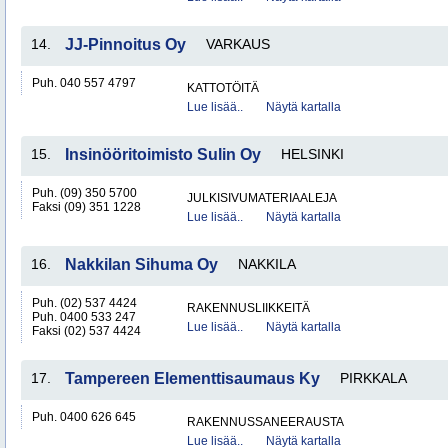
14.
JJ-Pinnoitus Oy
VARKAUS
Puh. 040 557 4797
KATTOTÖITÄ
Lue lisää..
Näytä kartalla
15.
Insinööritoimisto Sulin Oy
HELSINKI
Puh. (09) 350 5700
JULKISIVUMATERIAALEJA
Faksi (09) 351 1228
Lue lisää..
Näytä kartalla
16.
Nakkilan Sihuma Oy
NAKKILA
Puh. (02) 537 4424
RAKENNUSLIIKKEITÄ
Puh. 0400 533 247
Lue lisää..
Näytä kartalla
Faksi (02) 537 4424
17.
Tampereen Elementtisaumaus Ky
PIRKKALA
Puh. 0400 626 645
RAKENNUSSANEERAUSTA
Lue lisää..
Näytä kartalla