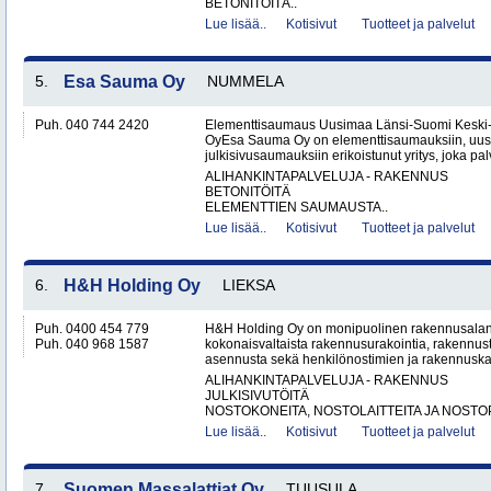
BETONITÖITÄ..
Lue lisää..
Kotisivut
Tuotteet ja palvelut
5.
Esa Sauma Oy
NUMMELA
Puh. 040 744 2420
Elementtisaumaus Uusimaa Länsi-Suomi Kesk
OyEsa Sauma Oy on elementtisaumauksiin, uus
julkisivusaumauksiin erikoistunut yritys, joka pal
ALIHANKINTAPALVELUJA - RAKENNUS
BETONITÖITÄ
ELEMENTTIEN SAUMAUSTA..
Lue lisää..
Kotisivut
Tuotteet ja palvelut
6.
H&H Holding Oy
LIEKSA
Puh. 0400 454 779
H&H Holding Oy on monipuolinen rakennusalan y
Puh. 040 968 1587
kokonaisvaltaista rakennusurakointia, rakennus
asennusta sekä henkilönostimien ja rakennuskal
ALIHANKINTAPALVELUJA - RAKENNUS
JULKISIVUTÖITÄ
NOSTOKONEITA, NOSTOLAITTEITA JA NOSTO
Lue lisää..
Kotisivut
Tuotteet ja palvelut
7.
Suomen Massalattiat Oy
TUUSULA