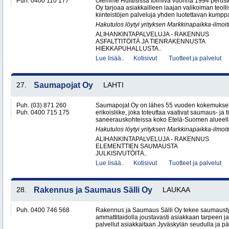
Puh. 0400 110 177
Olemme Huittisissa toimiva vuonna 1994 peruste
Oy tarjoaa asiakkailleen laajan valikoiman teol
kiinteistöjen palveluja yhden luotettavan kumppa
Hakutulos löytyi yrityksen Markkinapaikka-ilmoi
ALIHANKINTAPALVELUJA - RAKENNUS
ASFALTTITÖITÄ JA TIENRAKENNUSTA
HIEKKAPUHALLUSTA..
Lue lisää..
Kotisivut
Tuotteet ja palvelut
27.
Saumapojat Oy
LAHTI
Puh. (03) 871 260
Saumapojat Oy on lähes 55 vuoden kokemuksel
Puh. 0400 715 175
erikoisliike, joka toteuttaa vaativat saumaus- ja ti
saneerauskohteissa koko Etelä-Suomen alueella.
Hakutulos löytyi yrityksen Markkinapaikka-ilmoi
ALIHANKINTAPALVELUJA - RAKENNUS
ELEMENTTIEN SAUMAUSTA
JULKISIVUTÖITÄ..
Lue lisää..
Kotisivut
Tuotteet ja palvelut
28.
Rakennus ja Saumaus Sälli Oy
LAUKAA
Puh. 0400 746 568
Rakennus ja Saumaus Sälli Oy tekee saumaustyö
ammattitaidolla joustavasti asiakkaan tarpeen j
palvellut asiakkaitaan Jyväskylän seudulla ja p