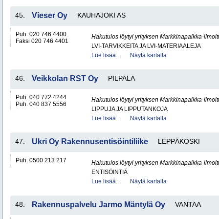
45.
Vieser Oy
KAUHAJOKI AS
Puh. 020 746 4400
Hakutulos löytyi yrityksen Markkinapaikka-ilmoi
Faksi 020 746 4401
LVI-TARVIKKEITA JA LVI-MATERIAALEJA
Lue lisää..
Näytä kartalla
46.
Veikkolan RST Oy
PILPALA
Puh. 040 772 4244
Hakutulos löytyi yrityksen Markkinapaikka-ilmoi
Puh. 040 837 5556
LIPPUJA JA LIPPUTANKOJA
Lue lisää..
Näytä kartalla
47.
Ukri Oy Rakennusentisöintiliike
LEPPÄKOSKI
Puh. 0500 213 217
Hakutulos löytyi yrityksen Markkinapaikka-ilmoi
ENTISÖINTIÄ
Lue lisää..
Näytä kartalla
48.
Rakennuspalvelu Jarmo Mäntylä Oy
VANTAA