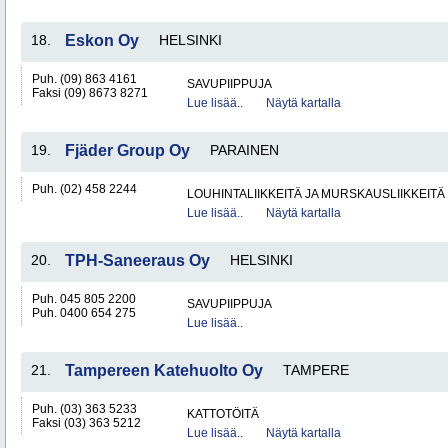
18.
Eskon Oy
HELSINKI
Puh. (09) 863 4161
SAVUPIIPPUJA
Faksi (09) 8673 8271
Lue lisää..
Näytä kartalla
19.
Fjäder Group Oy
PARAINEN
Puh. (02) 458 2244
LOUHINTALIIKKEITÄ JA MURSKAUSLIIKKEITÄ
Lue lisää..
Näytä kartalla
20.
TPH-Saneeraus Oy
HELSINKI
Puh. 045 805 2200
SAVUPIIPPUJA
Puh. 0400 654 275
Lue lisää..
21.
Tampereen Katehuolto Oy
TAMPERE
Puh. (03) 363 5233
KATTOTÖITÄ
Faksi (03) 363 5212
Lue lisää..
Näytä kartalla