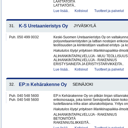
LAATTATÖITÄ
LATTIATÖITÄ..
Lue lisää..
Kotisivut
Tuotteet ja palvelut
31.
K-S Uretaanieristys Oy
JYVÄSKYLÄ
Puh. 050 499 0032
Keski-Suomen Uretaanieristys Oy on valtakunnal
polyuretaanieristysten ja lattian nostojen erikoi
teollisuuden ja kiinteistöjen vaativat eristys- ja k
Hakutulos löytyi yrityksen Markkinapaikka-ilmoi
ALIHANKINTAPALVELUJA - MUU TEOLLISUUS
ALIHANKINTAPALVELUJA - RAKENNUS
ERISTYSAINEITA JA ERISTYSTARVIKKEITA..
Lue lisää..
Kotisivut
Tuotteet ja palvelut
32.
EP:n Kehärakenne Oy
SEINÄJOKI
Puh. 040 548 5600
EP:n Kehärakenne Oy on pitkän linjan sillanrak
Puh. 040 548 5600
erikoisosaaja, joka toimii Seinäjoelta käsin ko
luotettavana infra-alan aliurakoitsijana. Yritys on
Hakutulos löytyi yrityksen Markkinapaikka-ilmoi
ALIHANKINTAPALVELUJA - RAKENNUS
BETONITÖITÄ
RAKENNUSLIIKKEITÄ..