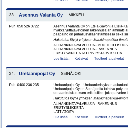
Lue lisää..
Kotisivut
Tuotteet ja palvelut
33.
Asennus Valanta Oy
MIKKELI
Puh. 050 526 3722
Asennus Valanta Oy on Etelä-Savon ja Etelä-Kar
rivakka yrittäjävetoinen rakennusalan ammattil
pääpaino on puhallusvillaeristämisessä sekä su
Hakutulos löytyi yrityksen Markkinapaikka-ilmoi
ALIHANKINTAPALVELUJA - MUU TEOLLISUUS
ALIHANKINTAPALVELUJA - RAKENNUS
ERISTYSAINEITA JA ERISTYSTARVIKKEITA..
Lue lisää..
Kotisivut
Tuotteet ja palvelut
34.
Uretaanipojat Oy
SEINÄJOKI
Puh. 0400 236 235
Uretaanipojat Oy – Uretaanieristyksen asiantun
Uretaanipojat Oy on Seinäjoelta toimiva polyure
uretaaniruiskutuksen erikoisliike, joka palvelee teo
Hakutulos löytyi yrityksen Markkinapaikka-ilmoi
ALIHANKINTAPALVELUJA - RAKENNUS
ERISTYSLIIKKEITÄ
LATTIATÖITÄ
Lue lisää..
Kotisivut
Tuotteet ja palvelut