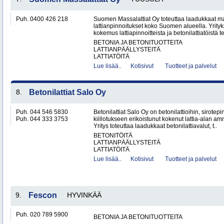
Puh. 0400 426 218
Suomen Massalattiat Oy toteuttaa laadukkaat mas
lattianpinnoitukset koko Suomen alueella. Yrityk
kokemus lattiapinnoitteista ja betonilattiatöistä te
BETONIA JA BETONITUOTTEITA
LATTIANPÄÄLLYSTEITÄ
LATTIATÖITÄ
Lue lisää..
Kotisivut
Tuotteet ja palvelut
8.
Betonilattiat Salo Oy
Puh. 044 546 5830
Betonilattiat Salo Oy on betonilattioihin, sirotepin
Puh. 044 333 3753
kiillotukseen erikoistunut kokenut lattia-alan a
Yritys toteuttaa laadukkaat betonilattiavalut, t..
BETONITÖITÄ
LATTIANPÄÄLLYSTEITÄ
LATTIATÖITÄ
Lue lisää..
Kotisivut
Tuotteet ja palvelut
9.
Fescon
HYVINKÄÄ
Puh. 020 789 5900
BETONIA JA BETONITUOTTEITA