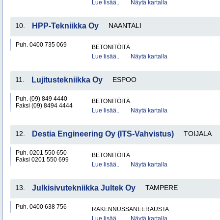
Lue lisää..
Näytä kartalla
10.
HPP-Tekniikka Oy
NAANTALI
Puh. 0400 735 069
BETONITÖITÄ
Lue lisää..
Näytä kartalla
11.
Lujitustekniikka Oy
ESPOO
Puh. (09) 849 4440
BETONITÖITÄ
Faksi (09) 8494 4444
Lue lisää..
Näytä kartalla
12.
Destia Engineering Oy (ITS-Vahvistus)
TOIJALA
Puh. 0201 550 650
BETONITÖITÄ
Faksi 0201 550 699
Lue lisää..
Näytä kartalla
13.
Julkisivutekniikka Jultek Oy
TAMPERE
Puh. 0400 638 756
RAKENNUSSANEERAUSTA
Lue lisää..
Näytä kartalla