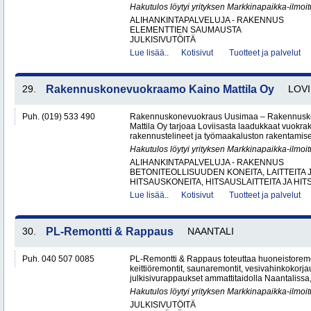
Hakutulos löytyi yrityksen Markkinapaikka-ilmoi
ALIHANKINTAPALVELUJA - RAKENNUS
ELEMENTTIEN SAUMAUSTA
JULKISIVUTÖITÄ
Lue lisää..
Kotisivut
Tuotteet ja palvelut
29.
Rakennuskonevuokraamo Kaino Mattila Oy
LOVI
Puh. (019) 533 490
Rakennuskonevuokraus Uusimaa – Rakennusk
Mattila Oy tarjoaa Loviisasta laadukkaat vuokrak
rakennustelineet ja työmaakaluston rakentamisen
Hakutulos löytyi yrityksen Markkinapaikka-ilmoi
ALIHANKINTAPALVELUJA - RAKENNUS
BETONITEOLLISUUDEN KONEITA, LAITTEITA J
HITSAUSKONEITA, HITSAUSLAITTEITA JA HIT
Lue lisää..
Kotisivut
Tuotteet ja palvelut
30.
PL-Remontti & Rappaus
NAANTALI
Puh. 040 507 0085
PL-Remontti & Rappaus toteuttaa huoneistoremon
keittiöremontit, saunaremontit, vesivahinkokorj
julkisivurappaukset ammattitaidolla Naantalissa
Hakutulos löytyi yrityksen Markkinapaikka-ilmoi
JULKISIVUTÖITÄ