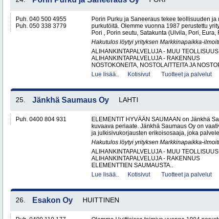
Puh. 040 500 4955
Porin Purku ja Saneeraus tekee teollisuuden ja
Puh. 050 338 3779
purkutöitä. Olemme vuonna 1987 perustettu yri
Pori , Porin seutu, Satakunta (Ulvila, Pori, Eur
Hakutulos löytyi yrityksen Markkinapaikka-ilmoi
ALIHANKINTAPALVELUJA - MUU TEOLLISUUS
ALIHANKINTAPALVELUJA - RAKENNUS
NOSTOKONEITA, NOSTOLAITTEITA JA NOSTO
Lue lisää..
Kotisivut
Tuotteet ja palvelut
25.
Jänkhä Saumaus Oy
LAHTI
Puh. 0400 804 931
ELEMENTIT HYVÄÄN SAUMAAN on Jänkhä Saum
kuvaava periaate. Jänkhä Saumaus Oy on vaati
ja julkisivukorjausten erikoisosaaja, joka palvelee 
Hakutulos löytyi yrityksen Markkinapaikka-ilmoi
ALIHANKINTAPALVELUJA - MUU TEOLLISUUS
ALIHANKINTAPALVELUJA - RAKENNUS
ELEMENTTIEN SAUMAUSTA..
Lue lisää..
Kotisivut
Tuotteet ja palvelut
26.
Esakon Oy
HUITTINEN