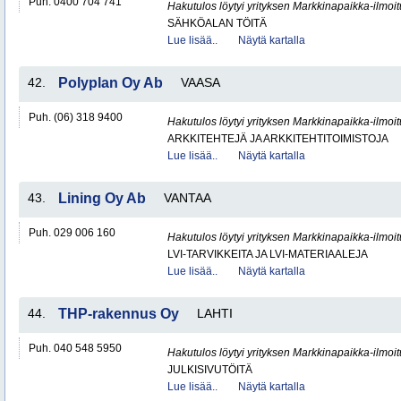
Puh. 0400 704 741
Hakutulos löytyi yrityksen Markkinapaikka-ilmoi
SÄHKÖALAN TÖITÄ
Lue lisää..
Näytä kartalla
42.
Polyplan Oy Ab
VAASA
Puh. (06) 318 9400
Hakutulos löytyi yrityksen Markkinapaikka-ilmoi
ARKKITEHTEJÄ JA ARKKITEHTITOIMISTOJA
Lue lisää..
Näytä kartalla
43.
Lining Oy Ab
VANTAA
Puh. 029 006 160
Hakutulos löytyi yrityksen Markkinapaikka-ilmoi
LVI-TARVIKKEITA JA LVI-MATERIAALEJA
Lue lisää..
Näytä kartalla
44.
THP-rakennus Oy
LAHTI
Puh. 040 548 5950
Hakutulos löytyi yrityksen Markkinapaikka-ilmoi
JULKISIVUTÖITÄ
Lue lisää..
Näytä kartalla