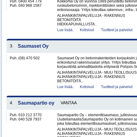
Puh. 0400 454 779
Kokkoma Oy on vuonna 1989 perustettu betonin
Puh. 040 968 1587
ruiskubetonoinnin, injektointitöiden sekä julki
erikoisosaaja. Yritys toteuttaa rakennus-, infra-, t
ALIHANKINTAPALVELUJA - RAKENNUS
BETONITÖITÄ
HIEKKAPUHALLUSTA..
Lue lisää..
Kotisivut
Tuotteet ja palvelut
3.
Saumaset Oy
Puh. (08) 470 502
Saumaset Oy on betonirakenteiden korjauksiin 
erikoistunut rakennusalan yritys. Yritys toteutta
korjaustöitä ammattitaidolla erityisesti Pohjois-
ALIHANKINTAPALVELUJA - MUU TEOLLISUUS
ALIHANKINTAPALVELUJA - RAKENNUS
BETONITÖITÄ..
Lue lisää..
Kotisivut
Tuotteet ja palvelut
4.
Saumapartio oy
VANTAA
Puh. 010 212 3770
Saumapartio Oy – elementtisaumaus, julkisivu
Puh. 040 528 7937
UudellamaallaSaumapartio Oy on kotimainen s
joka toteuttaa elementtisaumaukset, julkisivusa
ALIHANKINTAPALVELUJA - MUU TEOLLISUUS
ALIHANKINTAPALVELUJA - RAKENNUS