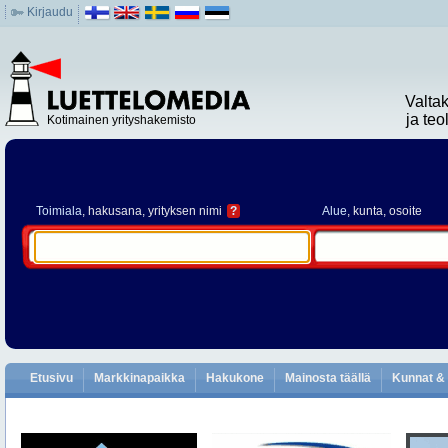
Kirjaudu
Valta
ja te
Kotimainen yrityshakemisto
Toimiala
, hakusana, yrityksen nimi
?
Alue
, kunta, osoite
Etusivu
Markkinapaikka
Hakukone
Mainosta täällä
Kunnat & 