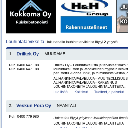
Louhintatarvikkeita
Hakusanalla louhintatarvikkeita löytyi
2
yritystä.
1.
Drilltek Oy
MUURAME
Puh. 0400 647 188
Drilltek Oy – Louhintakalusto ja tarvikkeet koko
Puh. 0400 647 188
louhintakaluston ja -tarvikkeiden myyntiin keskitt
perustettu vuonna 1998, ja toiminnasta vastaa jo
ALIHANKINTAPALVELUJA - MUU TEOLLISUUS
ALIHANKINTAPALVELUJA - RAKENNUS
LOUHINTAKONEITA JA LOUHINTALAITTEITA..
Lue lisää..
Kotisivut
Tuotteet ja palvelut
2.
Veskun Pora Oy
NAANTALI
Puh. 0400 779 980
Hakutulos löytyi yrityksen Markkinapaikka-ilmoi
LOUHINTAKONEITA JA LOUHINTALAITTEITA