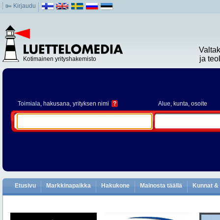
Kirjaudu
Valta
ja te
Kotimainen yrityshakemisto
Toimiala
, hakusana, yrityksen nimi
?
Alue
, kunta, osoite
Etusivu
Markkinapaikka
Hakukone
Mainosta täällä
Kunnat & 