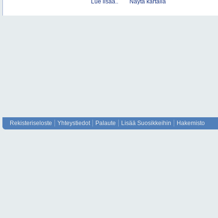
Lue lisää..
Näytä kartalla
Rekisteriseloste
Yhteystiedot
Palaute
Lisää Suosikkeihin
Hakemisto