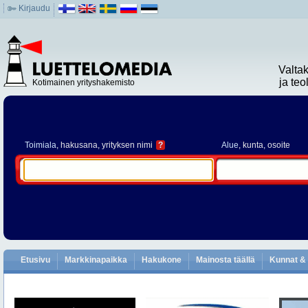
Kirjaudu
Valta
ja te
Kotimainen yrityshakemisto
Toimiala
, hakusana, yrityksen nimi
?
Alue
, kunta, osoite
Etusivu
Markkinapaikka
Hakukone
Mainosta täällä
Kunnat & 