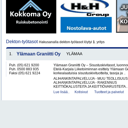
Dekton-työtasot
Hakusanalla dekton-työtasot löytyi
1
. yritys
1.
Ylämaan Graniitti Oy
YLÄMAA
Puh. (05) 621 9200
Ylämaan Graniitti Oy – Sisustuskivitasot, luonnonk
Puh. 0500 883 935
Etelä-Karjala Liiketoiminnan esittely Ylämaan Gr
Faksi (05) 621 9224
korkealaatuisia sisustuskivituotteita, tasoja ja ..
ALIHANKINTAPALVELUJA - MUU TEOLLISUUS
ALIHANKINTAPALVELUJA - RAKENNUS
KEITTIÖKALUSTEITA JA KEITTIÖVARUSTEITA..
Lue lisää..
Kotisivut
Tuotteet ja palvelut