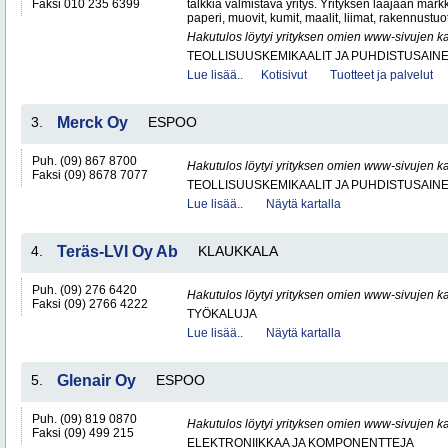
Faksi 010 235 6399
talkkia valmistava yritys. Yrityksen laajaan mar
paperi, muovit, kumit, maalit, liimat, rakennustuo
Hakutulos löytyi yrityksen omien www-sivujen ka
TEOLLISUUSKEMIKAALIT JA PUHDISTUSAIN
Lue lisää..
Kotisivut
Tuotteet ja palvelut
3.
Merck Oy
ESPOO
Puh. (09) 867 8700
Hakutulos löytyi yrityksen omien www-sivujen ka
Faksi (09) 8678 7077
TEOLLISUUSKEMIKAALIT JA PUHDISTUSAIN
Lue lisää..
Näytä kartalla
4.
Teräs-LVI Oy Ab
KLAUKKALA
Puh. (09) 276 6420
Hakutulos löytyi yrityksen omien www-sivujen ka
Faksi (09) 2766 4222
TYÖKALUJA
Lue lisää..
Näytä kartalla
5.
Glenair Oy
ESPOO
Puh. (09) 819 0870
Hakutulos löytyi yrityksen omien www-sivujen ka
Faksi (09) 499 215
ELEKTRONIIKKAA JA KOMPONENTTEJA