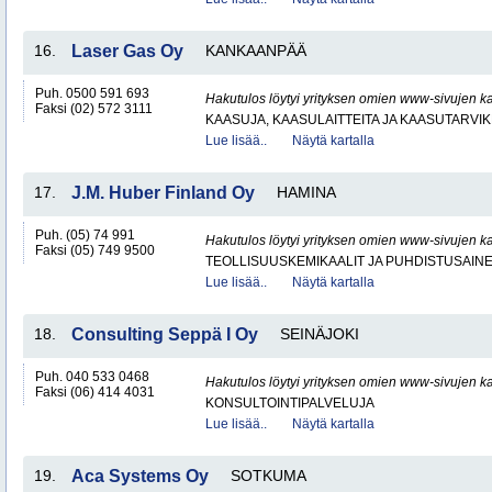
16.
Laser Gas Oy
KANKAANPÄÄ
Puh. 0500 591 693
Hakutulos löytyi yrityksen omien www-sivujen ka
Faksi (02) 572 3111
KAASUJA, KAASULAITTEITA JA KAASUTARVIK
Lue lisää..
Näytä kartalla
17.
J.M. Huber Finland Oy
HAMINA
Puh. (05) 74 991
Hakutulos löytyi yrityksen omien www-sivujen ka
Faksi (05) 749 9500
TEOLLISUUSKEMIKAALIT JA PUHDISTUSAIN
Lue lisää..
Näytä kartalla
18.
Consulting Seppä I Oy
SEINÄJOKI
Puh. 040 533 0468
Hakutulos löytyi yrityksen omien www-sivujen ka
Faksi (06) 414 4031
KONSULTOINTIPALVELUJA
Lue lisää..
Näytä kartalla
19.
Aca Systems Oy
SOTKUMA