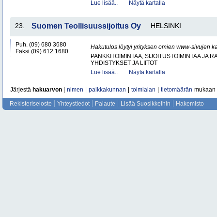
Lue lisää..
Näytä kartalla
23.
Suomen Teollisuussijoitus Oy
HELSINKI
Puh. (09) 680 3680
Hakutulos löytyi yrityksen omien www-sivujen ka
Faksi (09) 612 1680
PANKKITOIMINTAA, SIJOITUSTOIMINTAA JA 
YHDISTYKSET JA LIITOT
Lue lisää..
Näytä kartalla
Järjestä
hakuarvon
|
nimen
|
paikkakunnan
|
toimialan
|
tietomäärän
mukaan
Rekisteriseloste
Yhteystiedot
Palaute
Lisää Suosikkeihin
Hakemisto