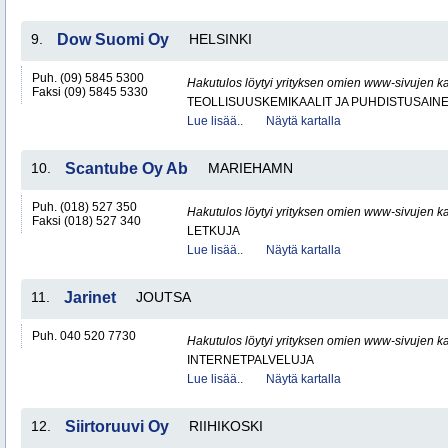
9.
Dow Suomi Oy
HELSINKI
Puh. (09) 5845 5300
Hakutulos löytyi yrityksen omien www-sivujen ka
Faksi (09) 5845 5330
TEOLLISUUSKEMIKAALIT JA PUHDISTUSAIN
Lue lisää..
Näytä kartalla
10.
Scantube Oy Ab
MARIEHAMN
Puh. (018) 527 350
Hakutulos löytyi yrityksen omien www-sivujen ka
Faksi (018) 527 340
LETKUJA
Lue lisää..
Näytä kartalla
11.
Jarinet
JOUTSA
Puh. 040 520 7730
Hakutulos löytyi yrityksen omien www-sivujen ka
INTERNETPALVELUJA
Lue lisää..
Näytä kartalla
12.
Siirtoruuvi Oy
RIIHIKOSKI