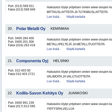
Puh. (013) 569 911
Hakutulos löytyi yrityksen omien www-sivujen ka
Faksi (013) 569 949
MITTAUSLAITTEITA JA TUTKIMUSLAITTEITA
Lue lisää..
Näytä kartalla
20.
Polar Metalli Oy
KEMINMAA
Puh. 0400 284 400
Hakutulos löytyi yrityksen omien www-sivujen ka
Puh. 0400 201 306
METALLIPELTEJÄ JA METALLITUOTTEITA
Faksi (016) 263 418
Lue lisää..
Näytä kartalla
21.
Componenta Oyj
HELSINKI
Puh. 010 403 00
Hakutulos löytyi yrityksen omien www-sivujen ka
Faksi 010 403 2721
VALIMOITA JA VALUTUOTTEITA
Lue lisää..
Näytä kartalla
22.
Koillis-Savon Kehitys Oy
JUANKOSKI
Puh. 0400 991 239
Hakutulos löytyi yrityksen omien www-sivujen ka
Faksi (017) 613 595
YRITYSPALVELUJA