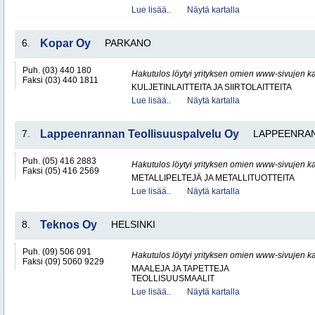
Lue lisää..
Näytä kartalla
6.
Kopar Oy
PARKANO
Puh. (03) 440 180
Hakutulos löytyi yrityksen omien www-sivujen ka
Faksi (03) 440 1811
KULJETINLAITTEITA JA SIIRTOLAITTEITA
Lue lisää..
Näytä kartalla
7.
Lappeenrannan Teollisuuspalvelu Oy
LAPPEENRA
Puh. (05) 416 2883
Hakutulos löytyi yrityksen omien www-sivujen ka
Faksi (05) 416 2569
METALLIPELTEJÄ JA METALLITUOTTEITA
Lue lisää..
Näytä kartalla
8.
Teknos Oy
HELSINKI
Puh. (09) 506 091
Hakutulos löytyi yrityksen omien www-sivujen ka
Faksi (09) 5060 9229
MAALEJA JA TAPETTEJA
TEOLLISUUSMAALIT
Lue lisää..
Näytä kartalla