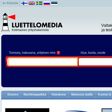
Kirjaudu
Valta
ja te
Kotimainen yrityshakemisto
Toimiala
, hakusana, yrityksen nimi
?
Alue
, kunta, osoite
Etusivu
Markkinapaikka
Hakukone
Mainosta täällä
Kunnat & 