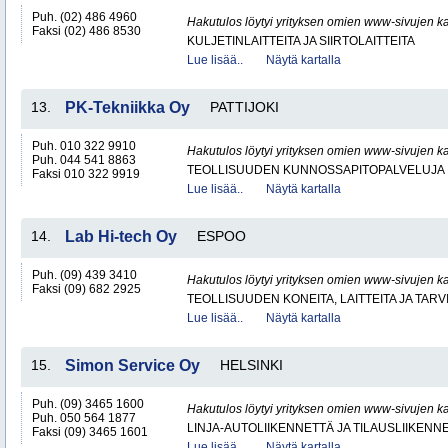
Puh. (02) 486 4960
Hakutulos löytyi yrityksen omien www-sivujen ka
Faksi (02) 486 8530
KULJETINLAITTEITA JA SIIRTOLAITTEITA
Lue lisää..
Näytä kartalla
13.
PK-Tekniikka Oy
PATTIJOKI
Puh. 010 322 9910
Hakutulos löytyi yrityksen omien www-sivujen ka
Puh. 044 541 8863
TEOLLISUUDEN KUNNOSSAPITOPALVELUJA
Faksi 010 322 9919
Lue lisää..
Näytä kartalla
14.
Lab Hi-tech Oy
ESPOO
Puh. (09) 439 3410
Hakutulos löytyi yrityksen omien www-sivujen ka
Faksi (09) 682 2925
TEOLLISUUDEN KONEITA, LAITTEITA JA TARV
Lue lisää..
Näytä kartalla
15.
Simon Service Oy
HELSINKI
Puh. (09) 3465 1600
Hakutulos löytyi yrityksen omien www-sivujen ka
Puh. 050 564 1877
LINJA-AUTOLIIKENNETTÄ JA TILAUSLIIKENN
Faksi (09) 3465 1601
Lue lisää..
Näytä kartalla