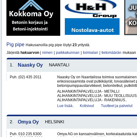
Pig pipe
Hakusanoilla pig pipe löytyi
23
yritystä.
Järjestä
hakuarvon
|
nimen
|
paikkakunnan
|
toimialan
|
tietomäärän
mukaan
1.
Naasky Oy
NAANTALI
Puh. (02) 435 2011
Naasky Oy on Naantalissa toimiva suomalainen 
erikoisosaamista ovat putkikäyrät, loivasäteiset 
betonipumppaustarvikkeet, betoniletkut, putkiliitti
ALIHANKINTAPALVELUJA - METALLI
ALIHANKINTAPALVELUJA - MUU TEOLLISUUS
ALIHANKINTAPALVELUJA - RAKENNUS..
Lue lisää..
Kotisivut
Tuotteet ja palvelut
2.
Omya Oy
HELSINKI
Puh. 010 235 6300
Omya AG on kansainvälinen, korkealaatuista ka