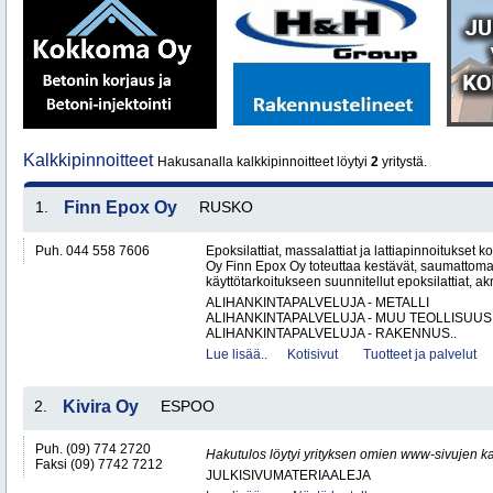
Kalkkipinnoitteet
Hakusanalla kalkkipinnoitteet löytyi
2
yritystä.
1.
Finn Epox Oy
RUSKO
Puh. 044 558 7606
Epoksilattiat, massalattiat ja lattiapinnoitukse
Oy Finn Epox Oy toteuttaa kestävät, saumattoma
käyttötarkoitukseen suunnitellut epoksilattiat, akryy
ALIHANKINTAPALVELUJA - METALLI
ALIHANKINTAPALVELUJA - MUU TEOLLISUUS
ALIHANKINTAPALVELUJA - RAKENNUS..
Lue lisää..
Kotisivut
Tuotteet ja palvelut
2.
Kivira Oy
ESPOO
Puh. (09) 774 2720
Hakutulos löytyi yrityksen omien www-sivujen ka
Faksi (09) 7742 7212
JULKISIVUMATERIAALEJA