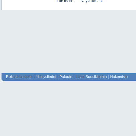
Lue lisää..
Näytä kartalla
Rekisteriseloste
Yhteystiedot
Palaute
Lisää Suosikkeihin
Hakemisto