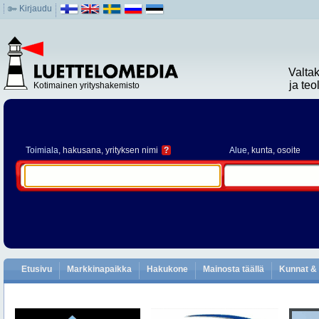
Kirjaudu
Valta
ja te
Kotimainen yrityshakemisto
Toimiala
, hakusana, yrityksen nimi
?
Alue
, kunta, osoite
Etusivu
Markkinapaikka
Hakukone
Mainosta täällä
Kunnat & 