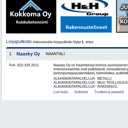
Linjaputkisto
Hakusanalla linjaputkisto löytyi
1
. yritys
1.
Naasky Oy
NAANTALI
Puh. (02) 435 2011
Naasky Oy on Naantalissa toimiva suomalainen 
erikoisosaamista ovat putkikäyrät, loivasäteiset 
betonipumppaustarvikkeet, betoniletkut, putkiliitti
ALIHANKINTAPALVELUJA - METALLI
ALIHANKINTAPALVELUJA - MUU TEOLLISUUS
ALIHANKINTAPALVELUJA - RAKENNUS..
Lue lisää..
Kotisivut
Tuotteet ja palvelut