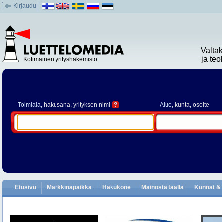
Kirjaudu
Valta
ja te
Kotimainen yrityshakemisto
Toimiala
, hakusana, yrityksen nimi
?
Alue
, kunta, osoite
Etusivu
Markkinapaikka
Hakukone
Mainosta täällä
Kunnat & 