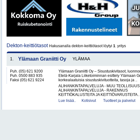
Dekton-keittiötasot
Hakusanalla dekton-keittiötasot löytyi
1
. yritys
1.
Ylämaan Graniitti Oy
YLÄMAA
Puh. (05) 621 9200
Ylämaan Graniitti Oy – Sisustuskivitasot, luonnonk
Puh. 0500 883 935
Etelä-Karjala Liiketoiminnan esittely Ylämaan Gr
Faksi (05) 621 9224
korkealaatuisia sisustuskivituotteita, tasoja ja ..
ALIHANKINTAPALVELUJA - MUU TEOLLISUUS
ALIHANKINTAPALVELUJA - RAKENNUS
KEITTIÖKALUSTEITA JA KEITTIÖVARUSTEITA..
Lue lisää..
Kotisivut
Tuotteet ja palvelut