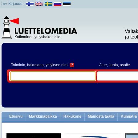
Kirjaudu
Valta
ja te
Kotimainen yrityshakemisto
Toimiala
, hakusana, yrityksen nimi
?
Alue
, kunta, osoite
Etusivu
Markkinapaikka
Hakukone
Mainosta täällä
Kunnat & 