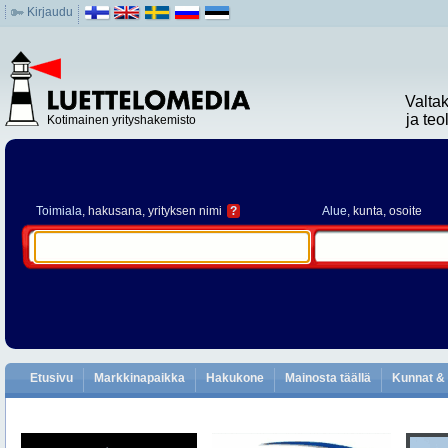
Kirjaudu
Valta
ja te
Kotimainen yrityshakemisto
Toimiala
, hakusana, yrityksen nimi
?
Alue
, kunta, osoite
Etusivu
Markkinapaikka
Hakukone
Mainosta täällä
Kunnat & 