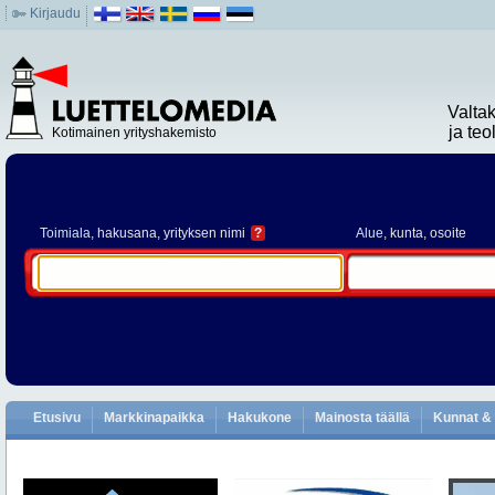
Kirjaudu
Valta
ja te
Kotimainen yrityshakemisto
Toimiala
, hakusana, yrityksen nimi
?
Alue
, kunta, osoite
Etusivu
Markkinapaikka
Hakukone
Mainosta täällä
Kunnat & 