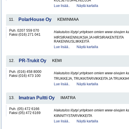
KULJETUSPALVELUJA
Lue lisää..
Näytä kartalla
11.
PolarHouse Oy
KEMINMAA
Puh. 0207 559 070
Hakutulos löytyi yrityksen omien www-sivujen ka
Faksi (016) 271 041
HIRSIRAKENNUKSIA JA HIRSIRAKENTEITA
RAKENNUSLIIKKEITÄ
Lue lisää..
Näytä kartalla
12.
PR-Trukit Oy
KEMI
Puh. (016) 458 8000
Hakutulos löytyi yrityksen omien www-sivujen ka
Faksi (016) 473 100
TRUKKEJA, TRUKKITARVIKKEITA JA TRUKKI
Lue lisää..
Näytä kartalla
13.
Imatran Pultti Oy
IMATRA
Puh. (05) 472 6166
Hakutulos löytyi yrityksen omien www-sivujen ka
Faksi (05) 472 6169
KIINNITYSTARVIKKEITA
Lue lisää..
Näytä kartalla