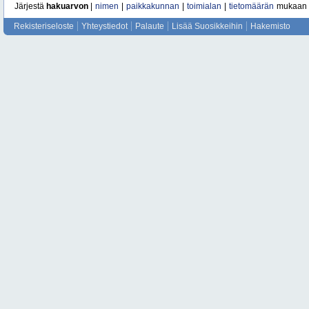
Järjestä
hakuarvon
|
nimen
|
paikkakunnan
|
toimialan
|
tietomäärän
mukaan
Rekisteriseloste
Yhteystiedot
Palaute
Lisää Suosikkeihin
Hakemisto