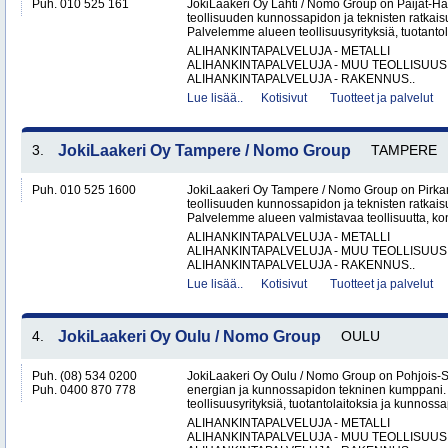
Puh. 010 525 161
JokiLaakeri Oy Lahti / Nomo Group on Päijät-
teollisuuden kunnossapidon ja teknisten ratkaisu
Palvelemme alueen teollisuusyrityksiä, tuotantola
ALIHANKINTAPALVELUJA - METALLI
ALIHANKINTAPALVELUJA - MUU TEOLLISUUS
ALIHANKINTAPALVELUJA - RAKENNUS..
Lue lisää..
Kotisivut
Tuotteet ja palvelut
3.
JokiLaakeri Oy Tampere / Nomo Group
TAMPERE
Puh. 010 525 1600
JokiLaakeri Oy Tampere / Nomo Group on Pirk
teollisuuden kunnossapidon ja teknisten ratkai
Palvelemme alueen valmistavaa teollisuutta, kon
ALIHANKINTAPALVELUJA - METALLI
ALIHANKINTAPALVELUJA - MUU TEOLLISUUS
ALIHANKINTAPALVELUJA - RAKENNUS..
Lue lisää..
Kotisivut
Tuotteet ja palvelut
4.
JokiLaakeri Oy Oulu / Nomo Group
OULU
Puh. (08) 534 0200
JokiLaakeri Oy Oulu / Nomo Group on Pohjois-
Puh. 0400 870 778
energian ja kunnossapidon tekninen kumppani
teollisuusyrityksiä, tuotantolaitoksia ja kunnossa
ALIHANKINTAPALVELUJA - METALLI
ALIHANKINTAPALVELUJA - MUU TEOLLISUUS