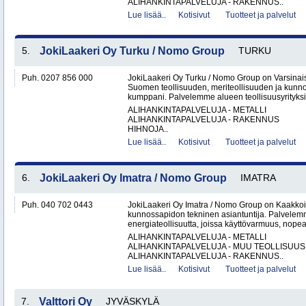
ALIHANKINTAPALVELUJA - RAKENNUS..
Lue lisää..
Kotisivut
Tuotteet ja palvelut
5.
JokiLaakeri Oy Turku / Nomo Group
TURKU
Puh. 0207 856 000
JokiLaakeri Oy Turku / Nomo Group on Varsina
Suomen teollisuuden, meriteollisuuden ja kunn
kumppani. Palvelemme alueen teollisuusyrityksiä,
ALIHANKINTAPALVELUJA - METALLI
ALIHANKINTAPALVELUJA - RAKENNUS
HIHNOJA..
Lue lisää..
Kotisivut
Tuotteet ja palvelut
6.
JokiLaakeri Oy Imatra / Nomo Group
IMATRA
Puh. 040 702 0443
JokiLaakeri Oy Imatra / Nomo Group on Kaakkoi
kunnossapidon tekninen asiantuntija. Palvelemme
energiateollisuutta, joissa käyttövarmuus, nopea
ALIHANKINTAPALVELUJA - METALLI
ALIHANKINTAPALVELUJA - MUU TEOLLISUUS
ALIHANKINTAPALVELUJA - RAKENNUS..
Lue lisää..
Kotisivut
Tuotteet ja palvelut
7.
Valttori Oy
JYVÄSKYLÄ