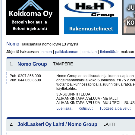
Nomo
Hakusanalla nomo löytyi
13
yritystä.
Järjestä
hakuarvon
|
nimen
|
paikkakunnan
|
toimialan
|
tietomäärän
mukaan
1.
Nomo Group
TAMPERE
Puh. 0207 856 000
Nomo Group on teollisuuden ja kunnossapidon 
Puh. 044 060 8608
ongelmanratkaisija koko Suomessa. Yli 75 vuo
tuotantoa, kunnossapitoa ja suunnittelua ratkais
käyttökohte..
3D-SUUNNITTELUA
ALIHANKINTAPALVELUJA - METALLI
ALIHANKINTAPALVELUJA - MUU TEOLLISUUS.
Lue lisää..
Kotisivut
Tuotteet ja palvelut
2.
JokiLaakeri Oy Lahti / Nomo Group
LAHTI