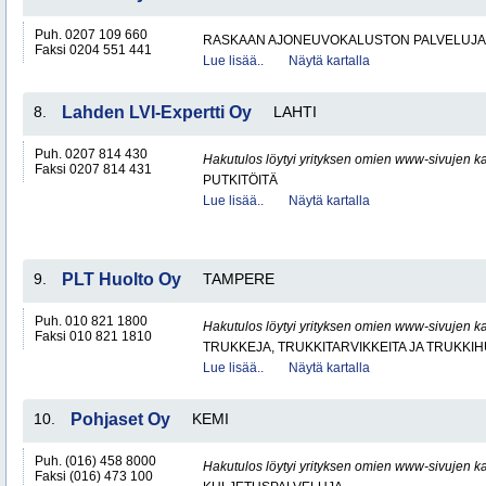
Puh. 0207 109 660
RASKAAN AJONEUVOKALUSTON PALVELUJA
Faksi 0204 551 441
Lue lisää..
Näytä kartalla
8.
Lahden LVI-Expertti Oy
LAHTI
Puh. 0207 814 430
Hakutulos löytyi yrityksen omien www-sivujen ka
Faksi 0207 814 431
PUTKITÖITÄ
Lue lisää..
Näytä kartalla
9.
PLT Huolto Oy
TAMPERE
Puh. 010 821 1800
Hakutulos löytyi yrityksen omien www-sivujen ka
Faksi 010 821 1810
TRUKKEJA, TRUKKITARVIKKEITA JA TRUKKI
Lue lisää..
Näytä kartalla
10.
Pohjaset Oy
KEMI
Puh. (016) 458 8000
Hakutulos löytyi yrityksen omien www-sivujen ka
Faksi (016) 473 100