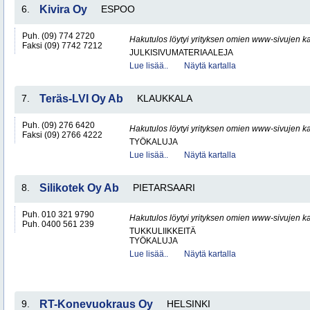
6.
Kivira Oy
ESPOO
Puh. (09) 774 2720
Hakutulos löytyi yrityksen omien www-sivujen ka
Faksi (09) 7742 7212
JULKISIVUMATERIAALEJA
Lue lisää..
Näytä kartalla
7.
Teräs-LVI Oy Ab
KLAUKKALA
Puh. (09) 276 6420
Hakutulos löytyi yrityksen omien www-sivujen ka
Faksi (09) 2766 4222
TYÖKALUJA
Lue lisää..
Näytä kartalla
8.
Silikotek Oy Ab
PIETARSAARI
Puh. 010 321 9790
Hakutulos löytyi yrityksen omien www-sivujen ka
Puh. 0400 561 239
TUKKULIIKKEITÄ
TYÖKALUJA
Lue lisää..
Näytä kartalla
9.
RT-Konevuokraus Oy
HELSINKI