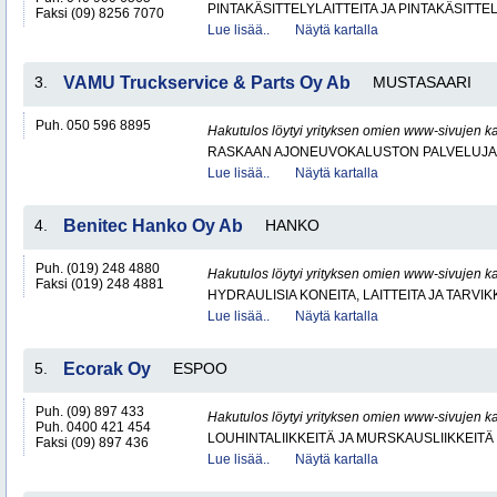
PINTAKÄSITTELYLAITTEITA JA PINTAKÄSITTE
Faksi (09) 8256 7070
Lue lisää..
Näytä kartalla
3.
VAMU Truckservice & Parts Oy Ab
MUSTASAARI
Puh. 050 596 8895
Hakutulos löytyi yrityksen omien www-sivujen ka
RASKAAN AJONEUVOKALUSTON PALVELUJA
Lue lisää..
Näytä kartalla
4.
Benitec Hanko Oy Ab
HANKO
Puh. (019) 248 4880
Hakutulos löytyi yrityksen omien www-sivujen ka
Faksi (019) 248 4881
HYDRAULISIA KONEITA, LAITTEITA JA TARVIK
Lue lisää..
Näytä kartalla
5.
Ecorak Oy
ESPOO
Puh. (09) 897 433
Hakutulos löytyi yrityksen omien www-sivujen ka
Puh. 0400 421 454
LOUHINTALIIKKEITÄ JA MURSKAUSLIIKKEITÄ
Faksi (09) 897 436
Lue lisää..
Näytä kartalla