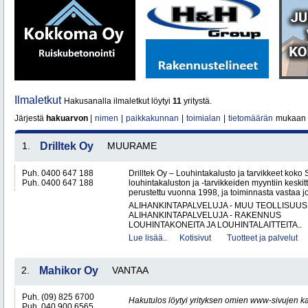
Ilmaletkut
Hakusanalla ilmaletkut löytyi
11
yritystä.
Järjestä
hakuarvon
|
nimen
|
paikkakunnan
|
toimialan
|
tietomäärän
mukaan
1.
Drilltek Oy
MUURAME
Puh. 0400 647 188
Drilltek Oy – Louhintakalusto ja tarvikkeet koko
Puh. 0400 647 188
louhintakaluston ja -tarvikkeiden myyntiin keskitt
perustettu vuonna 1998, ja toiminnasta vastaa jo
ALIHANKINTAPALVELUJA - MUU TEOLLISUUS
ALIHANKINTAPALVELUJA - RAKENNUS
LOUHINTAKONEITA JA LOUHINTALAITTEITA..
Lue lisää..
Kotisivut
Tuotteet ja palvelut
2.
Mahikor Oy
VANTAA
Puh. (09) 825 6700
Hakutulos löytyi yrityksen omien www-sivujen ka
Puh. 040 900 6565