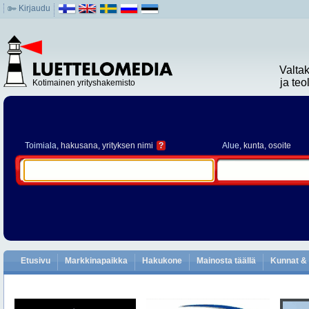
Kirjaudu
Valta
ja te
Kotimainen yrityshakemisto
Toimiala
, hakusana, yrityksen nimi
?
Alue
, kunta, osoite
Etusivu
Markkinapaikka
Hakukone
Mainosta täällä
Kunnat & 