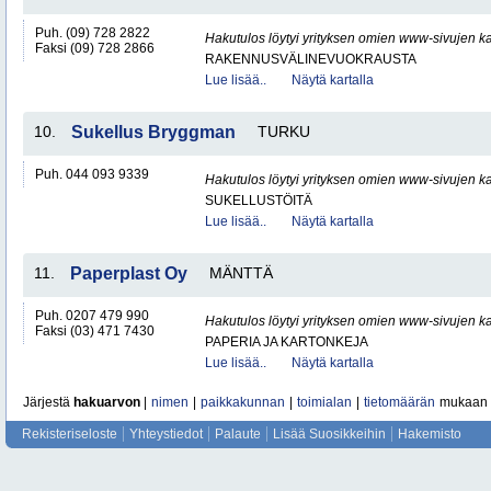
Puh. (09) 728 2822
Hakutulos löytyi yrityksen omien www-sivujen ka
Faksi (09) 728 2866
RAKENNUSVÄLINEVUOKRAUSTA
Lue lisää..
Näytä kartalla
10.
Sukellus Bryggman
TURKU
Puh. 044 093 9339
Hakutulos löytyi yrityksen omien www-sivujen ka
SUKELLUSTÖITÄ
Lue lisää..
Näytä kartalla
11.
Paperplast Oy
MÄNTTÄ
Puh. 0207 479 990
Hakutulos löytyi yrityksen omien www-sivujen ka
Faksi (03) 471 7430
PAPERIA JA KARTONKEJA
Lue lisää..
Näytä kartalla
Järjestä
hakuarvon
|
nimen
|
paikkakunnan
|
toimialan
|
tietomäärän
mukaan
Rekisteriseloste
Yhteystiedot
Palaute
Lisää Suosikkeihin
Hakemisto