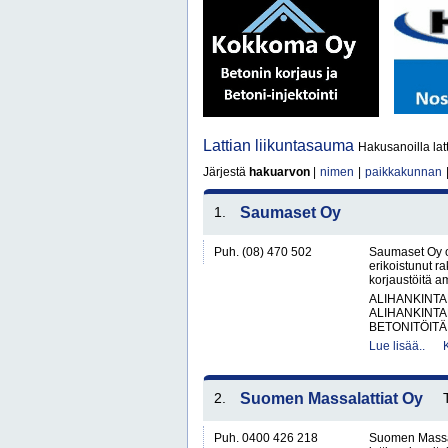
Lattian liikuntasauma
Hakusanoilla lat
Järjestä
hakuarvon
|
nimen
|
paikkakunnan
1.
Saumaset Oy
Puh. (08) 470 502
Saumaset Oy o
erikoistunut ra
korjaustöitä am
ALIHANKINTA
ALIHANKINTA
BETONITÖITÄ.
Lue lisää..
2.
Suomen Massalattiat Oy
Puh. 0400 426 218
Suomen Massala