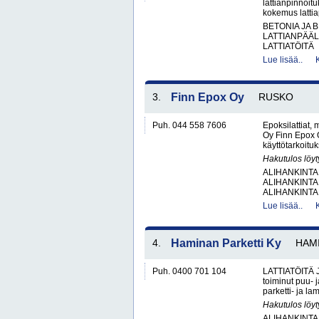
lattianpinnoit
kokemus lattiap
BETONIA JA 
LATTIANPÄÄL
LATTIATÖITÄ
Lue lisää..
3.
Finn Epox Oy
RUSKO
Puh. 044 558 7606
Epoksilattiat,
Oy Finn Epox O
käyttötarkoituks
Hakutulos löyt
ALIHANKINTA
ALIHANKINTA
ALIHANKINTA
Lue lisää..
4.
Haminan Parketti Ky
HAM
Puh. 0400 701 104
LATTIATÖITÄ J
toiminut puu- 
parketti- ja l
Hakutulos löyt
ALIHANKINTA