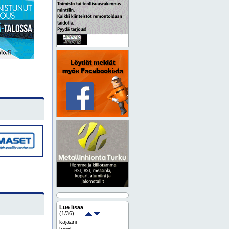
Lue lisää
(
1
/36)
kajaani