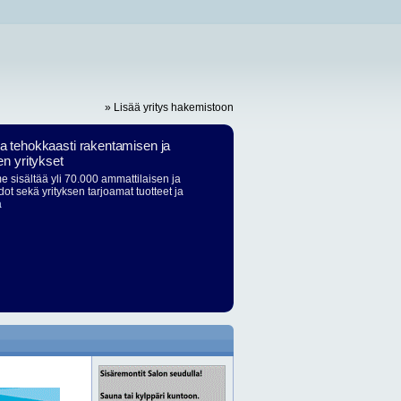
» Lisää yritys hakemistoon
ja tehokkaasti rakentamisen ja
en yritykset
 sisältää yli 70.000 ammattilaisen ja
dot sekä yrityksen tarjoamat tuotteet ja
ä