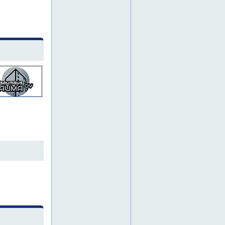
betonirakenteiden injektointi
betonirakenteiden korjaukset
betonirakenteiden korjauksia
betonirakenteiden korjaus
betonisillat saumaus
elastinen julkisivusauma
elastinen sauma
elastiset saumat
elementtien saumaaminen
elementtien saumaus
elementtien saumausta
elementtien tiivistys
elementtien tiivistystä
elementtien uusintasaumaukset
elementtien uusintasaumaus
elementtien uusintasaumaus oulu
elementtien uusintasaumaus rovaniemi
elementtirakennusten saumaus
elementtirakentaminen saumaus
elementtisauma
elementtisaumat
elementtisaumaukset
elementtisaumaus
elementtisaumaus kajaani
elementtisaumaus kemi
elementtisaumaus kemijärvi
elementtisaumaus kuusamo
elementtisaumaus oulainen
elementtisaumaus oulu
elementtisaumaus raahe