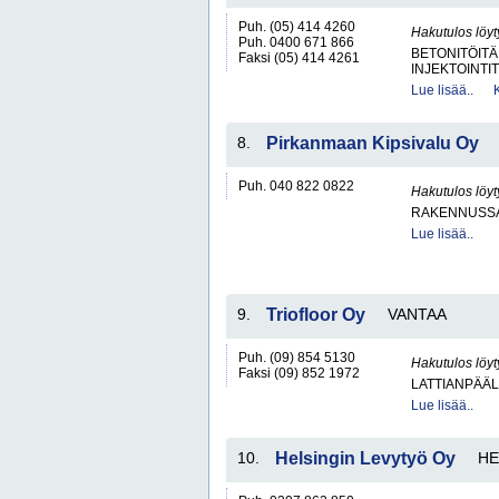
Puh. (05) 414 4260
Hakutulos löyt
Puh. 0400 671 866
BETONITÖITÄ
Faksi (05) 414 4261
INJEKTOINTIT
Lue lisää..
8.
Pirkanmaan Kipsivalu Oy
Puh. 040 822 0822
Hakutulos löyt
RAKENNUSS
Lue lisää..
9.
Triofloor Oy
VANTAA
Puh. (09) 854 5130
Hakutulos löyt
Faksi (09) 852 1972
LATTIANPÄÄL
Lue lisää..
10.
Helsingin Levytyö Oy
HE