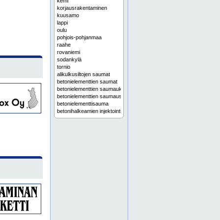
kemi
korjausrakentaminen
kuusamo
lappi
oulu
pohjois-pohjanmaa
raahe
rovaniemi
sodankylä
tornio
alikulkusiltojen saumat
betonielementtien saumat
betonielementtien saumaukset
betonielementtien saumaus
betonielementtisauma
betonihalkeamien injektointi
betonikorjaukset
betonikorjaus
betonikorjaus oulu
betonikorjaus rovaniemi
betonilattioiden halkeamien korjaus
betonilattioiden kopojen korjaus
betonin injektointi
betonin injektointi oulu
betonin injektointi rovaniemi
betonin tiivistys injektoinnilla
betonipaikkaukset
betonipaikkaus
betonipintojen korjaus
betonirakenteet saumaus