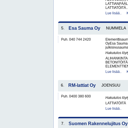
LATTIANPÄÄL
LATTIATÖITÄ..
Lue lisää..
5.
Esa Sauma Oy
NUMMELA
Puh. 040 744 2420
Elementtisau
OyEsa Sauma O
julkisivusaumau
Hakutulos löyt
ALIHANKINTA
BETONITÖITÄ
ELEMENTTIE
Lue lisää..
6.
RM-lattiat Oy
JOENSUU
Puh. 0400 380 600
Hakutulos löyt
LATTIATÖITÄ
Lue lisää..
7.
Suomen Rakennelujitus Oy