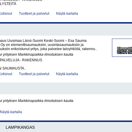
LYSTEITÄ
Kotisivut
Tuotteet ja palvelut
Näytä kartalla
maus Uusimaa Länsi-Suomi Keski-Suomi – Esa Sauma
y on elementtisaumauksiin, uusintasaumauksiin ja
ksiin erikoistunut yritys, joka palvelee taloyhtiöitä, rakennu..
yi yrityksen Markkinapaikka-ilmoituksen kautta
PALVELUJA - RAKENNUS
N SAUMAUSTA..
Kotisivut
Tuotteet ja palvelut
Näytä kartalla
yi yrityksen Markkinapaikka-ilmoituksen kautta
Näytä kartalla
LAMPIKANGAS