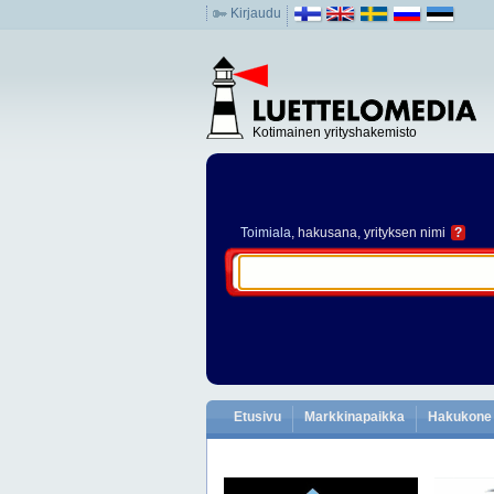
Kirjaudu
Kotimainen yrityshakemisto
Toimiala
, hakusana, yrityksen nimi
?
Etusivu
Markkinapaikka
Hakukone