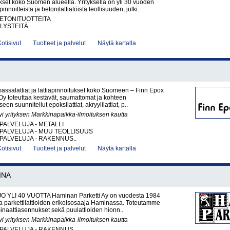
ukset koko Suomen alueella. Yrityksellä on yli 30 vuoden
innoitteista ja betonilattiatöistä teollisuuden, julki..
BETONITUOTTEITA
LYSTEITÄ
Kotisivut
Tuotteet ja palvelut
Näytä kartalla
 massalattiat ja lattiapinnoitukset koko Suomeen – Finn Epox
y toteuttaa kestävät, saumattomat ja kohteen
een suunnitellut epoksilattiat, akryylilattiat, p..
yi yrityksen Markkinapaikka-ilmoituksen kautta
PALVELUJA - METALLI
PALVELUJA - MUU TEOLLISUUS
PALVELUJA - RAKENNUS..
Kotisivut
Tuotteet ja palvelut
Näytä kartalla
INA
O YLI 40 VUOTTA Haminan Parketti Ay on vuodesta 1984
ja parkettilattioiden erikoisosaaja Haminassa. Toteutamme
aminaattiasennukset sekä puulattioiden hionn..
yi yrityksen Markkinapaikka-ilmoituksen kautta
PALVELUJA - RAKENNUS