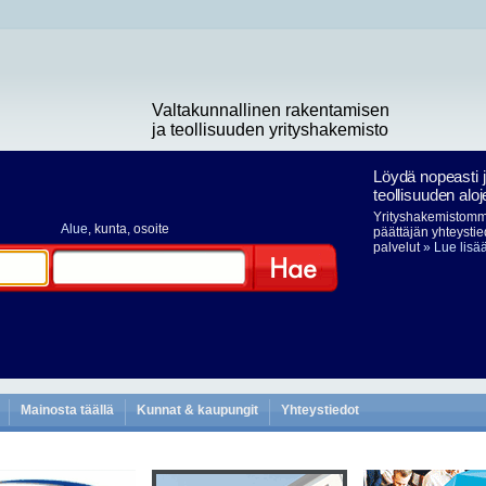
Valtakunnallinen rakentamisen
ja teollisuuden yrityshakemisto
Löydä nopeasti 
teollisuuden aloj
Yrityshakemistomme
Alue
, kunta, osoite
päättäjän yhteystie
palvelut
» Lue lisä
Hae
Mainosta täällä
Kunnat & kaupungit
Yhteystiedot