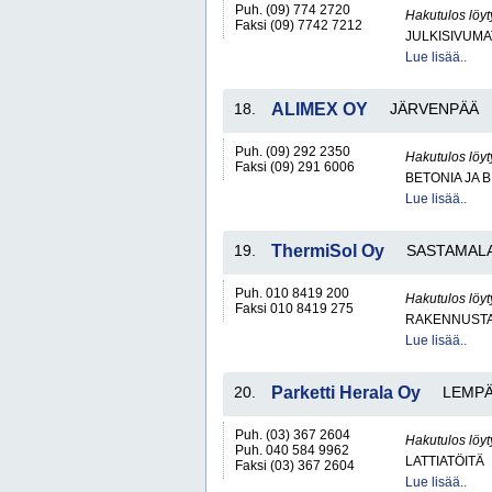
Puh. (09) 774 2720
Hakutulos löyt
Faksi (09) 7742 7212
JULKISIVUMA
Lue lisää..
18.
ALIMEX OY
JÄRVENPÄÄ
Puh. (09) 292 2350
Hakutulos löyt
Faksi (09) 291 6006
BETONIA JA 
Lue lisää..
19.
ThermiSol Oy
SASTAMAL
Puh. 010 8419 200
Hakutulos löyt
Faksi 010 8419 275
RAKENNUSTA
Lue lisää..
20.
Parketti Herala Oy
LEMP
Puh. (03) 367 2604
Hakutulos löyt
Puh. 040 584 9962
LATTIATÖITÄ
Faksi (03) 367 2604
Lue lisää..