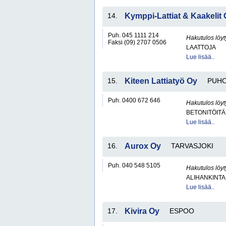
14.
Kymppi-Lattiat & Kaakelit
Puh. 045 1111 214
Hakutulos löyt
Faksi (09) 2707 0506
LAATTOJA
Lue lisää..
15.
Kiteen Lattiatyö Oy
PUH
Puh. 0400 672 646
Hakutulos löyt
BETONITÖITÄ
Lue lisää..
16.
Aurox Oy
TARVASJOKI
Puh. 040 548 5105
Hakutulos löyt
ALIHANKINTA
Lue lisää..
17.
Kivira Oy
ESPOO