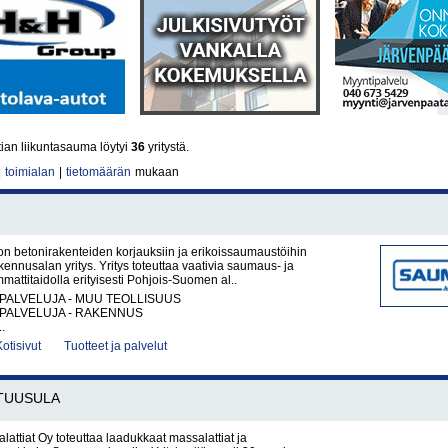
tian liikuntasauma löytyi
36
yritystä.
|
toimialan
|
tietomäärän
mukaan
n betonirakenteiden korjauksiin ja erikoissaumaustöihin
kennusalan yritys. Yritys toteuttaa vaativia saumaus- ja
mattitaidolla erityisesti Pohjois-Suomen al..
PALVELUJA - MUU TEOLLISUUS
PALVELUJA - RAKENNUS
.
Kotisivut
Tuotteet ja palvelut
TUUSULA
ttiat Oy toteuttaa laadukkaat massalattiat ja