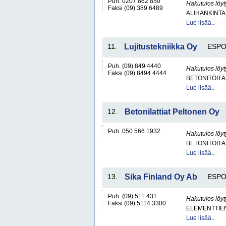
Puh. 0207 862 850
Hakutulos löyt
Faksi (09) 389 6489
ALIHANKINTA
Lue lisää..
11.
Lujitustekniikka Oy
ESP
Puh. (09) 849 4440
Hakutulos löyt
Faksi (09) 8494 4444
BETONITÖITÄ
Lue lisää..
12.
Betonilattiat Peltonen Oy
Puh. 050 566 1932
Hakutulos löyt
BETONITÖITÄ
Lue lisää..
13.
Sika Finland Oy Ab
ESP
Puh. (09) 511 431
Hakutulos löyt
Faksi (09) 5114 3300
ELEMENTTIE
Lue lisää..