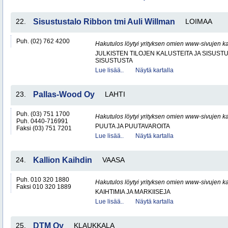
22.
Sisustustalo Ribbon tmi Auli Willman
LOIMAA
Puh. (02) 762 4200
Hakutulos löytyi yrityksen omien www-sivujen ka
JULKISTEN TILOJEN KALUSTEITA JA SISUST
SISUSTUSTA
Lue lisää..
Näytä kartalla
23.
Pallas-Wood Oy
LAHTI
Puh. (03) 751 1700
Hakutulos löytyi yrityksen omien www-sivujen ka
Puh. 0440-716991
PUUTA JA PUUTAVAROITA
Faksi (03) 751 7201
Lue lisää..
Näytä kartalla
24.
Kallion Kaihdin
VAASA
Puh. 010 320 1880
Hakutulos löytyi yrityksen omien www-sivujen ka
Faksi 010 320 1889
KAIHTIMIA JA MARKIISEJA
Lue lisää..
Näytä kartalla
25.
DTM Oy
KLAUKKALA