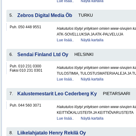
Lue lisää..
Näytä kartalla
5.
Zebros Digital Media Öb
TURKU
Puh. 050 448 9551
Hakutulos löytyi yrityksen omien www-sivujen ka
ATK-SOVELLUKSIA JA ATK-PALVELUJA
Lue lisää..
Näytä kartalla
6.
Sendai Finland Ltd Oy
HELSINKI
Puh. 010 231 0300
Hakutulos löytyi yrityksen omien www-sivujen ka
Faksi 010 231 0301
TULOSTIMIA, TULOSTUSMATERIAALEJA JA 
Lue lisää..
Näytä kartalla
7.
Kalustemestarit Leo Cederberg Ky
PIETARSAARI
Puh. 044 560 3071
Hakutulos löytyi yrityksen omien www-sivujen ka
KEITTIÖKALUSTEITA JA KEITTIÖVARUSTEITA
Lue lisää..
Näytä kartalla
8.
Liikelahjatalo Henry Rekilä Oy