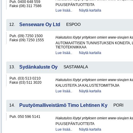
Puh. 0400 648 559
PUUSEPÄNTUOTTEITA
Faksi (08) 311 7586
Lue lisää..
Näytä kartalla
12.
Senseware Oy Ltd
ESPOO
Puh. (09) 7250 1500
Hakutulos löytyi yrityksen omien www-sivujen ka
Faksi (09) 7250 1555
AUTOMAATTISEN TUNNISTUKSEN KONEITA, LA
TIETOTEKNIIKKAA
Lue lisää..
Näytä kartalla
13.
Sydänkaluste Oy
SASTAMALA
Puh. (03) 513 0210
Hakutulos löytyi yrityksen omien www-sivujen ka
Faksi (03) 511 3020
KALUSTEITA JA KALUSTETOIMITTAJIA
Lue lisää..
Näytä kartalla
14.
Puutyömalliveistämö Timo Lehtinen Ky
PORI
Puh. 050 596 5141
Hakutulos löytyi yrityksen omien www-sivujen ka
PUUSEPÄNTUOTTEITA
Lue lisää..
Näytä kartalla