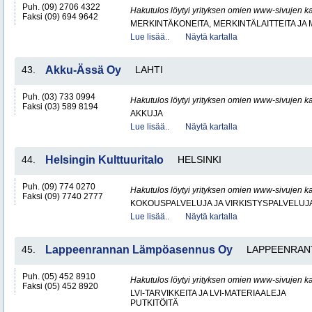
Puh. (09) 2706 4322
Hakutulos löytyi yrityksen omien www-sivujen ka
Faksi (09) 694 9642
MERKINTÄKONEITA, MERKINTÄLAITTEITA JA
Lue lisää..
Näytä kartalla
43.
Akku-Ässä Oy
LAHTI
Puh. (03) 733 0994
Hakutulos löytyi yrityksen omien www-sivujen ka
Faksi (03) 589 8194
AKKUJA
Lue lisää..
Näytä kartalla
44.
Helsingin Kulttuuritalo
HELSINKI
Puh. (09) 774 0270
Hakutulos löytyi yrityksen omien www-sivujen ka
Faksi (09) 7740 2777
KOKOUSPALVELUJA JA VIRKISTYSPALVELUJ
Lue lisää..
Näytä kartalla
45.
Lappeenrannan Lämpöasennus Oy
LAPPEENRAN
Puh. (05) 452 8910
Hakutulos löytyi yrityksen omien www-sivujen ka
Faksi (05) 452 8920
LVI-TARVIKKEITA JA LVI-MATERIAALEJA
PUTKITÖITÄ