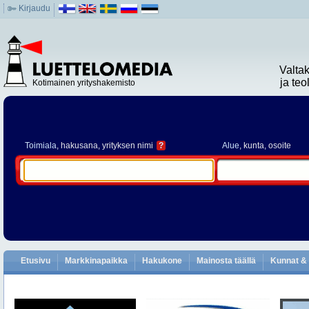
Kirjaudu
Valta
ja te
Kotimainen yrityshakemisto
Toimiala
, hakusana, yrityksen nimi
?
Alue
, kunta, osoite
Etusivu
Markkinapaikka
Hakukone
Mainosta täällä
Kunnat & 