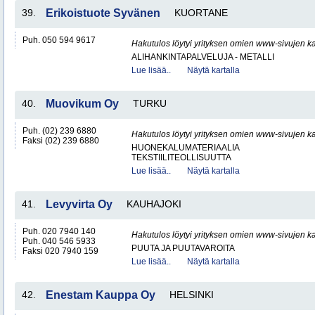
39.
Erikoistuote Syvänen
KUORTANE
Puh. 050 594 9617
Hakutulos löytyi yrityksen omien www-sivujen ka
ALIHANKINTAPALVELUJA - METALLI
Lue lisää..
Näytä kartalla
40.
Muovikum Oy
TURKU
Puh. (02) 239 6880
Hakutulos löytyi yrityksen omien www-sivujen ka
Faksi (02) 239 6880
HUONEKALUMATERIAALIA
TEKSTIILITEOLLISUUTTA
Lue lisää..
Näytä kartalla
41.
Levyvirta Oy
KAUHAJOKI
Puh. 020 7940 140
Hakutulos löytyi yrityksen omien www-sivujen ka
Puh. 040 546 5933
PUUTA JA PUUTAVAROITA
Faksi 020 7940 159
Lue lisää..
Näytä kartalla
42.
Enestam Kauppa Oy
HELSINKI