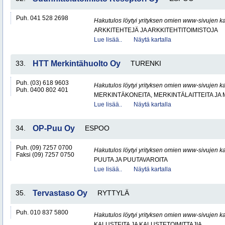
Puh. 041 528 2698
Hakutulos löytyi yrityksen omien www-sivujen ka
ARKKITEHTEJÄ JA ARKKITEHTITOIMISTOJA
Lue lisää..
Näytä kartalla
33.
HTT Merkintähuolto Oy
TURENKI
Puh. (03) 618 9603
Hakutulos löytyi yrityksen omien www-sivujen ka
Puh. 0400 802 401
MERKINTÄKONEITA, MERKINTÄLAITTEITA JA
Lue lisää..
Näytä kartalla
34.
OP-Puu Oy
ESPOO
Puh. (09) 7257 0700
Hakutulos löytyi yrityksen omien www-sivujen ka
Faksi (09) 7257 0750
PUUTA JA PUUTAVAROITA
Lue lisää..
Näytä kartalla
35.
Tervastaso Oy
RYTTYLÄ
Puh. 010 837 5800
Hakutulos löytyi yrityksen omien www-sivujen ka
KALUSTEITA JA KALUSTETOIMITTAJIA