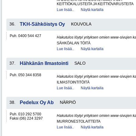
KEITTIÖKALUSTEITA JA KEITTIÖVARUSTEITA
Lue lisää..
Näytä kartalla
36.
TKH-Sähköistys Oy
KOUVOLA
Puh. 0400 544 427
Hakutulos löytyi yrityksen omien www-sivujen ka
SÄHKÖALAN TÖITÄ
Lue lisää..
Näytä kartalla
37.
Hähkänän Ilmastointi
SALO
Puh. 050 344 8358
Hakutulos löytyi yrityksen omien www-sivujen ka
ILMASTOINTITÖITÄ
Lue lisää..
Näytä kartalla
38.
Pedelux Oy Ab
NÄRPIÖ
Puh. 010 292 5700
Hakutulos löytyi yrityksen omien www-sivujen ka
Faksi (06) 224 3297
MURRONESTOLAITTEITA
Lue lisää..
Näytä kartalla