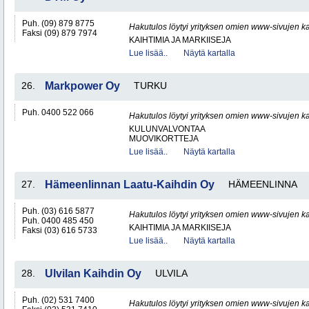
Puh. (09) 879 8775
Hakutulos löytyi yrityksen omien www-sivujen ka
Faksi (09) 879 7974
KAIHTIMIA JA MARKIISEJA
Lue lisää..
Näytä kartalla
26.
Markpower Oy
TURKU
Puh. 0400 522 066
Hakutulos löytyi yrityksen omien www-sivujen ka
KULUNVALVONTAA
MUOVIKORTTEJA
Lue lisää..
Näytä kartalla
27.
Hämeenlinnan Laatu-Kaihdin Oy
HÄMEENLINNA
Puh. (03) 616 5877
Hakutulos löytyi yrityksen omien www-sivujen ka
Puh. 0400 485 450
KAIHTIMIA JA MARKIISEJA
Faksi (03) 616 5733
Lue lisää..
Näytä kartalla
28.
Ulvilan Kaihdin Oy
ULVILA
Puh. (02) 531 7400
Hakutulos löytyi yrityksen omien www-sivujen ka