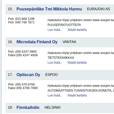
15.
Puusepänliike Tmi Mikkola Hannu
EURAJOKI AS
Puh. (02) 868 1196
Hakutulos löytyi yrityksen omien www-sivujen ka
Puh. 040 748 7871
PUUSEPÄNTUOTTEITA
Lue lisää..
Näytä kartalla
16.
Microdata Finland Oy
VANTAA
Puh. (09) 4247 4900
Hakutulos löytyi yrityksen omien www-sivujen ka
Faksi (09) 4247 4909
TIETOTEKNIIKKAA
Lue lisää..
Näytä kartalla
17.
Optiscan Oy
ESPOO
Puh. (09) 476 6766
Hakutulos löytyi yrityksen omien www-sivujen ka
Faksi (09) 4766 7689
AUTOMAATTISEN TUNNISTUKSEN KONEITA, LA
Lue lisää..
Näytä kartalla
18.
Finnkaihdin
HELSINKI