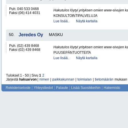
Puh. 040 533 0468
Hakutulos löytyi yrityksen omien www-sivujen ka
Faksi (06) 414 4031
KONSULTOINTIPALVELUJA
Lue lisää..
Näytä kartalla
50.
Jeredes Oy
MASKU
Puh. (02) 439 8468
Hakutulos löytyi yrityksen omien www-sivujen ka
Faksi (02) 439 8468
PUUSEPÄNTUOTTEITA
Lue lisää..
Näytä kartalla
Tulokset 1 - 50 | Sivu
1
2
Järjestä
hakuarvon
|
nimen
|
paikkakunnan
|
toimialan
|
tietomäärän
mukaan
Rekisteriseloste
Yhteystiedot
Palaute
Lisää Suosikkeihin
Hakemisto