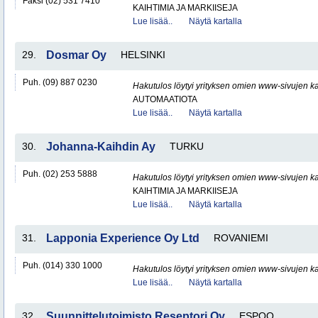
Faksi (02) 531 7410
KAIHTIMIA JA MARKIISEJA
Lue lisää..
Näytä kartalla
29.
Dosmar Oy
HELSINKI
Puh. (09) 887 0230
Hakutulos löytyi yrityksen omien www-sivujen ka
AUTOMAATIOTA
Lue lisää..
Näytä kartalla
30.
Johanna-Kaihdin Ay
TURKU
Puh. (02) 253 5888
Hakutulos löytyi yrityksen omien www-sivujen ka
KAIHTIMIA JA MARKIISEJA
Lue lisää..
Näytä kartalla
31.
Lapponia Experience Oy Ltd
ROVANIEMI
Puh. (014) 330 1000
Hakutulos löytyi yrityksen omien www-sivujen ka
Lue lisää..
Näytä kartalla
32.
Suunnittelutoimisto Reseptori Oy
ESPOO