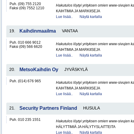
Puh. (09) 755 2120
Hakutulos löytyi yrityksen omien www-sivujen ka
Faksi (09) 7552 1210
KAIHTIMIA JA MARKIISEJA
Lue lisää..
Näytä kartalla
19.
Kaihdinmaailma
VANTAA
Puh. 010 666 9012
Hakutulos löytyi yrityksen omien www-sivujen ka
Faksi (09) 566 6620
KAIHTIMIA JA MARKIISEJA
Lue lisää..
Näytä kartalla
20.
MetsoKaihdin Oy
JYVÄSKYLÄ
Puh. (014) 676 965
Hakutulos löytyi yrityksen omien www-sivujen ka
KAIHTIMIA JA MARKIISEJA
Lue lisää..
Näytä kartalla
21.
Security Partners Finland
HUSULA
Puh. 010 235 1551
Hakutulos löytyi yrityksen omien www-sivujen ka
HÄLYTTIMIÄ JA HÄLYTYSLAITTEITA
Lue lisää..
Näytä kartalla