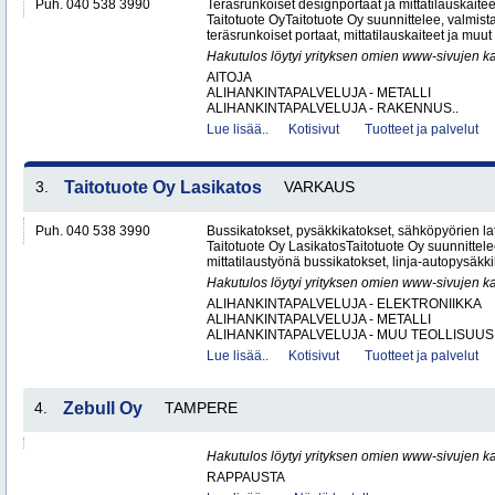
Puh. 040 538 3990
Teräsrunkoiset designportaat ja mittatilauskaite
Taitotuote OyTaitotuote Oy suunnittelee, valmista
teräsrunkoiset portaat, mittatilauskaiteet ja muut 
Hakutulos löytyi yrityksen omien www-sivujen ka
AITOJA
ALIHANKINTAPALVELUJA - METALLI
ALIHANKINTAPALVELUJA - RAKENNUS..
Lue lisää..
Kotisivut
Tuotteet ja palvelut
3.
Taitotuote Oy Lasikatos
VARKAUS
Puh. 040 538 3990
Bussikatokset, pysäkkikatokset, sähköpyörien lat
Taitotuote Oy LasikatosTaitotuote Oy suunnittele
mittatilaustyönä bussikatokset, linja-autopysäkki
Hakutulos löytyi yrityksen omien www-sivujen ka
ALIHANKINTAPALVELUJA - ELEKTRONIIKKA
ALIHANKINTAPALVELUJA - METALLI
ALIHANKINTAPALVELUJA - MUU TEOLLISUUS.
Lue lisää..
Kotisivut
Tuotteet ja palvelut
4.
Zebull Oy
TAMPERE
Hakutulos löytyi yrityksen omien www-sivujen ka
RAPPAUSTA