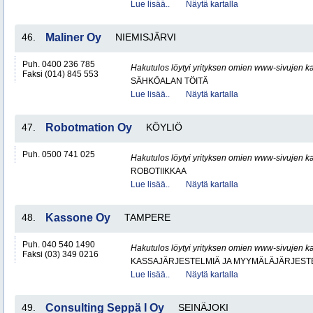
Lue lisää..
Näytä kartalla
46.
Maliner Oy
NIEMISJÄRVI
Puh. 0400 236 785
Hakutulos löytyi yrityksen omien www-sivujen ka
Faksi (014) 845 553
SÄHKÖALAN TÖITÄ
Lue lisää..
Näytä kartalla
47.
Robotmation Oy
KÖYLIÖ
Puh. 0500 741 025
Hakutulos löytyi yrityksen omien www-sivujen ka
ROBOTIIKKAA
Lue lisää..
Näytä kartalla
48.
Kassone Oy
TAMPERE
Puh. 040 540 1490
Hakutulos löytyi yrityksen omien www-sivujen ka
Faksi (03) 349 0216
KASSAJÄRJESTELMIÄ JA MYYMÄLÄJÄRJEST
Lue lisää..
Näytä kartalla
49.
Consulting Seppä I Oy
SEINÄJOKI