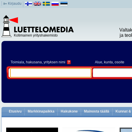
Kirjaudu
Valta
ja te
Kotimainen yrityshakemisto
Toimiala
, hakusana, yrityksen nimi
?
Alue
, kunta, osoite
Etusivu
Markkinapaikka
Hakukone
Mainosta täällä
Kunnat & 