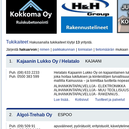
Tukikaiteet
Hakusanalla tukikaiteet löytyi
13
yritystä.
Järjestä
hakuarvon
|
nimen
|
paikkakunnan
|
toimialan
|
tietomäärän
mukaan
1.
Kajaanin Lukko Oy / Helatalo
KAJAANI
Puh. (08) 633 2233
Helatalo Kajaanin Lukko Oy on kajaanilainen luk
Puh. 0500 383 599
joka hoitaa lukituksen ja kiinteistöjen turvallisu
mallilla Kainuussa – ja toimittaa tuotteita nopeast
ALIHANKINTAPALVELUJA - ELEKTRONIIKKA
ALIHANKINTAPALVELUJA - MUU TEOLLISUUS
ALIHANKINTAPALVELUJA - RAKENNUS..
Lue lisää..
Kotisivut
Tuotteet ja palvelut
2.
Algol-Trehab Oy
ESPOO
Puh. (09) 509 91
apuvälineet, pyörätuolit, erityistuolit, kävelyteline