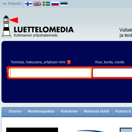
Kirjaudu
Valta
ja te
Kotimainen yrityshakemisto
Toimiala
, hakusana, yrityksen nimi
?
Alue
, kunta, osoite
Etusivu
Markkinapaikka
Hakukone
Mainosta täällä
Kunnat & 