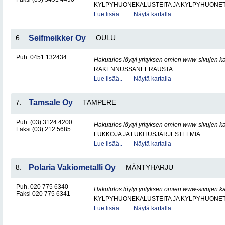
KYLPYHUONEKALUSTEITA JA KYLPYHUONET
Lue lisää..
Näytä kartalla
6.
Seifmeikker Oy
OULU
Puh. 0451 132434
Hakutulos löytyi yrityksen omien www-sivujen ka
RAKENNUSSANEERAUSTA
Lue lisää..
Näytä kartalla
7.
Tamsale Oy
TAMPERE
Puh. (03) 3124 4200
Hakutulos löytyi yrityksen omien www-sivujen ka
Faksi (03) 212 5685
LUKKOJA JA LUKITUSJÄRJESTELMIÄ
Lue lisää..
Näytä kartalla
8.
Polaria Vakiometalli Oy
MÄNTYHARJU
Puh. 020 775 6340
Hakutulos löytyi yrityksen omien www-sivujen ka
Faksi 020 775 6341
KYLPYHUONEKALUSTEITA JA KYLPYHUONET
Lue lisää..
Näytä kartalla