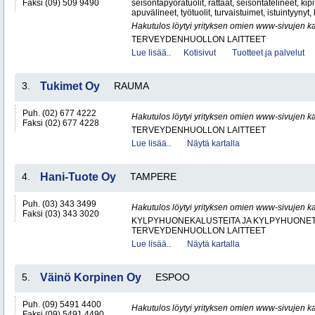
Faksi (09) 509 9490
seisontapyörätuolit, rattaat, seisontatelineet, kipi
apuvälineet, työtuolit, turvaistuimet, istuintyynyt, 
Hakutulos löytyi yrityksen omien www-sivujen ka
TERVEYDENHUOLLON LAITTEET
Lue lisää..
Kotisivut
Tuotteet ja palvelut
3.
Tukimet Oy
RAUMA
Puh. (02) 677 4222
Hakutulos löytyi yrityksen omien www-sivujen ka
Faksi (02) 677 4228
TERVEYDENHUOLLON LAITTEET
Lue lisää..
Näytä kartalla
4.
Hani-Tuote Oy
TAMPERE
Puh. (03) 343 3499
Hakutulos löytyi yrityksen omien www-sivujen ka
Faksi (03) 343 3020
KYLPYHUONEKALUSTEITA JA KYLPYHUONET
TERVEYDENHUOLLON LAITTEET
Lue lisää..
Näytä kartalla
5.
Väinö Korpinen Oy
ESPOO
Puh. (09) 5491 4400
Hakutulos löytyi yrityksen omien www-sivujen ka
Faksi (09) 5491 4490