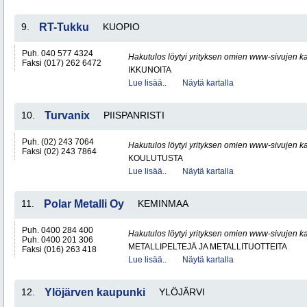
9.
RT-Tukku
KUOPIO
Puh. 040 577 4324
Hakutulos löytyi yrityksen omien www-sivujen ka
Faksi (017) 262 6472
IKKUNOITA
Lue lisää..
Näytä kartalla
10.
Turvanix
PIISPANRISTI
Puh. (02) 243 7064
Hakutulos löytyi yrityksen omien www-sivujen ka
Faksi (02) 243 7864
KOULUTUSTA
Lue lisää..
Näytä kartalla
11.
Polar Metalli Oy
KEMINMAA
Puh. 0400 284 400
Hakutulos löytyi yrityksen omien www-sivujen ka
Puh. 0400 201 306
METALLIPELTEJÄ JA METALLITUOTTEITA
Faksi (016) 263 418
Lue lisää..
Näytä kartalla
12.
Ylöjärven kaupunki
YLÖJÄRVI