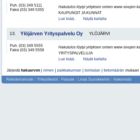
Puh. (03) 349 5111
Hakutulos löytyi yrityksen omien www-sivujen ka
Faksi (03) 349 5355
KAUPUNGIT JA KUNNAT
Lue lisää..
Näytä kartalla
13.
Ylöjärven Yrityspalvelu Oy
YLÖJÄRVI
Puh. (03) 349 5555
Hakutulos löytyi yrityksen omien www-sivujen ka
Faksi (03) 349 5558
YRITYSPALVELUJA
Lue lisää..
Näytä kartalla
Järjestä
hakuarvon
|
nimen
|
paikkakunnan
|
toimialan
|
tietomäärän
mukaan
Rekisteriseloste
Yhteystiedot
Palaute
Lisää Suosikkeihin
Hakemisto