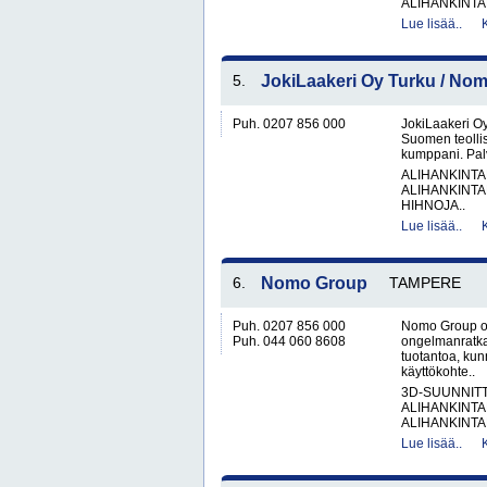
ALIHANKINTA
Lue lisää..
5.
JokiLaakeri Oy Turku / No
Puh. 0207 856 000
JokiLaakeri O
Suomen teolli
kumppani. Palv
ALIHANKINTA
ALIHANKINTA
HIHNOJA..
Lue lisää..
6.
Nomo Group
TAMPERE
Puh. 0207 856 000
Nomo Group on
Puh. 044 060 8608
ongelmanratka
tuotantoa, kun
käyttökohte..
3D-SUUNNIT
ALIHANKINTA
ALIHANKINTA
Lue lisää..