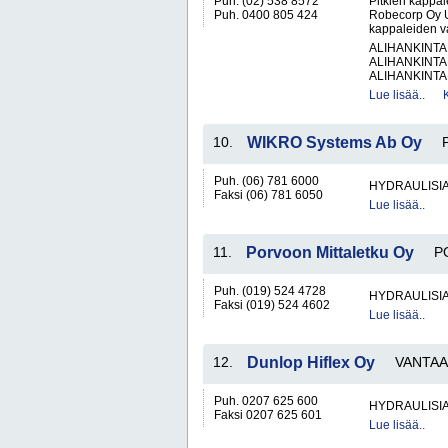
Puh. (02) 538 8572
Pitkien kappale
Puh. 0400 805 424
Robecorp Oy Ul
kappaleiden va
ALIHANKINTA
ALIHANKINTA
ALIHANKINTA
Lue lisää..
10.
WIKRO Systems Ab Oy
Puh. (06) 781 6000
HYDRAULISIA 
Faksi (06) 781 6050
Lue lisää..
11.
Porvoon Mittaletku Oy
P
Puh. (019) 524 4728
HYDRAULISIA 
Faksi (019) 524 4602
Lue lisää..
12.
Dunlop Hiflex Oy
VANTAA
Puh. 0207 625 600
HYDRAULISIA 
Faksi 0207 625 601
Lue lisää..