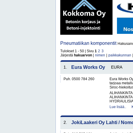
Pneumatiikan komponentit
Hakusanoi
Tulokset 1 - 50 | Sivu
1
2
3
Järjestä
hakuarvon
|
nimen
|
paikkakunnan
1.
Eura Works Oy
EURA
Puh. 0500 784 260
Eura Works Oy
tarjoaa metall
Siroc-hiekoitus
ALIHANKINTA
ALIHANKINTA
HYDRAULISIA 
Lue lisää..
2.
JokiLaakeri Oy Lahti / No