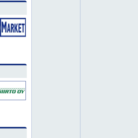
nomo group
nomo kullager
nsk
ntn
paineilma
pallomaiset kuulalaakerit
pallomaiset rullalaakerit
plm
pneumatiikan komponentit
poranterät
prosessiteollisuus
puhdistusaineet
putket
rasvanpoistoaineet
rbc
rexnord
rst-laakerit
rullalaakeri
rullalaakerit
ruostumattomat laakerit
schaeffler
schaffler
seisokkihuolto
selluteollisuus
sisärenkaat
snr
suodattimet
suunnittelu
suurlaakerit
sähköeristetyt laakerit