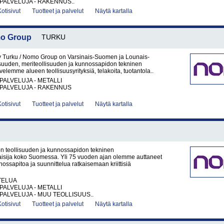
PALVELUJA - RAKENNUS..
Kotisivut
Tuotteet ja palvelut
Näytä kartalla
mo Group
TURKU
y Turku / Nomo Group on Varsinais-Suomen ja Lounais-
suuden, meriteollisuuden ja kunnossapidon tekninen
elemme alueen teollisuusyrityksiä, telakoita, tuotantola..
PALVELUJA - METALLI
PALVELUJA - RAKENNUS
Kotisivut
Tuotteet ja palvelut
Näytä kartalla
 teollisuuden ja kunnossapidon tekninen
isija koko Suomessa. Yli 75 vuoden ajan olemme auttaneet
nossapitoa ja suunnittelua ratkaisemaan kriittisiä
TELUA
PALVELUJA - METALLI
PALVELUJA - MUU TEOLLISUUS..
Kotisivut
Tuotteet ja palvelut
Näytä kartalla