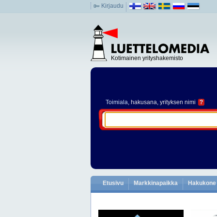
Kirjaudu
Kotimainen yrityshakemisto
Toimiala
, hakusana, yrityksen nimi
?
Etusivu
Markkinapaikka
Hakukone