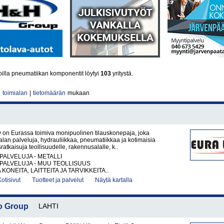
lla pneumatiikan komponentit löytyi
103
yritystä.
|
toimialan
|
tietomäärän
mukaan
 on Eurassa toimiva monipuolinen tilauskonepaja, joka
ialan palveluja, hydrauliikkaa, pneumatiikkaa ja kotimaisia
ratkaisuja teollisuudelle, rakennusalalle, k..
PALVELUJA - METALLI
PALVELUJA - MUU TEOLLISUUS
KONEITA, LAITTEITA JA TARVIKKEITA..
Kotisivut
Tuotteet ja palvelut
Näytä kartalla
mo Group
LAHTI