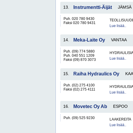
13.
Instrumentti-Äijät
JÄMSÄ
Puh. 020 780 9430
TEOLLISUUD
Faksi 020 780 9431
Lue lisää..
14.
Meka-Laite Oy
VANTAA
Puh. (09) 774 5880
HYDRAULISIA 
Puh. 040 551 1209
Lue lisää..
Faksi (09) 870 3073
15.
Raiha Hydraulics Oy
KAA
Puh. (02) 275 4100
HYDRAULISIA 
Faksi (02) 275 4111
Lue lisää..
16.
Movetec Oy Ab
ESPOO
Puh. (09) 525 9230
LAAKEREITA
Lue lisää..