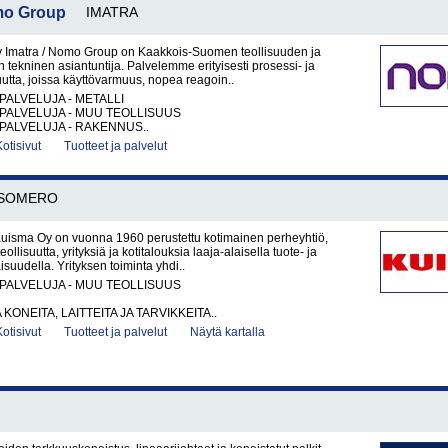
omo Group
IMATRA
y Imatra / Nomo Group on Kaakkois-Suomen teollisuuden ja
tekninen asiantuntija. Palvelemme erityisesti prosessi- ja
uutta, joissa käyttövarmuus, nopea reagoin..
PALVELUJA - METALLI
PALVELUJA - MUU TEOLLISUUS
PALVELUJA - RAKENNUS..
Kotisivut
Tuotteet ja palvelut
SOMERO
Kuisma Oy on vuonna 1960 perustettu kotimainen perheyhtiö,
eollisuutta, yrityksiä ja kotitalouksia laaja-alaisella tuote- ja
suudella. Yrityksen toiminta yhdi..
PALVELUJA - MUU TEOLLISUUS
KONEITA, LAITTEITA JA TARVIKKEITA..
Kotisivut
Tuotteet ja palvelut
Näytä kartalla