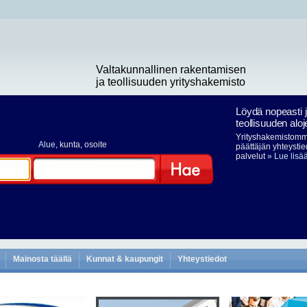
Valtakunnallinen rakentamisen
ja teollisuuden yrityshakemisto
Löydä nopeasti 
teollisuuden aloj
Yrityshakemistomme
Alue
, kunta, osoite
päättäjän yhteystie
palvelut
» Lue lisä
Hae
Mainosta täällä
Kunnat & kaupungit
Yhteystiedot