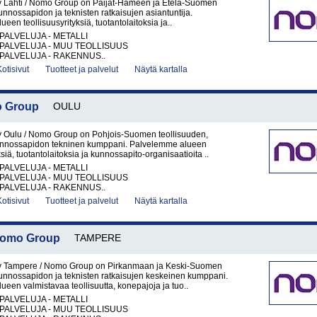
y Lahti / Nomo Group on Päijät-Hämeen ja Etelä-Suomen
unnossapidon ja teknisten ratkaisujen asiantuntija.
een teollisuusyrityksiä, tuotantolaitoksia ja..
PALVELUJA - METALLI
PALVELUJA - MUU TEOLLISUUS
PALVELUJA - RAKENNUS..
Kotisivut
Tuotteet ja palvelut
Näytä kartalla
o Group
OULU
y Oulu / Nomo Group on Pohjois-Suomen teollisuuden,
unnossapidon tekninen kumppani. Palvelemme alueen
ksiä, tuotantolaitoksia ja kunnossapito-organisaatioita ..
PALVELUJA - METALLI
PALVELUJA - MUU TEOLLISUUS
PALVELUJA - RAKENNUS..
Kotisivut
Tuotteet ja palvelut
Näytä kartalla
 Nomo Group
TAMPERE
y Tampere / Nomo Group on Pirkanmaan ja Keski-Suomen
kunnossapidon ja teknisten ratkaisujen keskeinen kumppani.
een valmistavaa teollisuutta, konepajoja ja tuo..
PALVELUJA - METALLI
PALVELUJA - MUU TEOLLISUUS