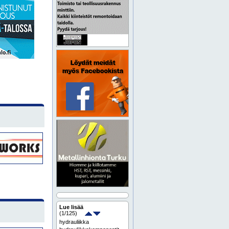
Lue lisää
(
1
/125)
hydrauliikka