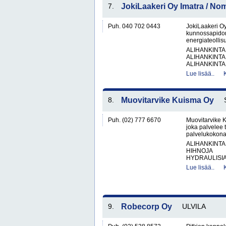
7.
JokiLaakeri Oy Imatra / N
Puh. 040 702 0443
JokiLaakeri O
kunnossapidon 
energiateollis
ALIHANKINTA
ALIHANKINTA
ALIHANKINTA
Lue lisää..
8.
Muovitarvike Kuisma Oy
Puh. (02) 777 6670
Muovitarvike 
joka palvelee t
palvelukokonai
ALIHANKINTA
HIHNOJA
HYDRAULISIA 
Lue lisää..
9.
Robecorp Oy
ULVILA