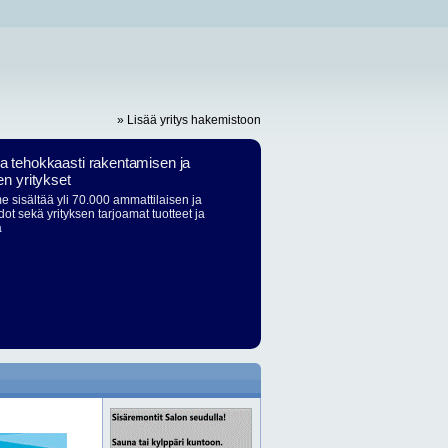
» Lisää yritys hakemistoon
ja tehokkaasti rakentamisen ja
en yritykset
 sisältää yli 70.000 ammattilaisen ja
dot sekä yrityksen tarjoamat tuotteet ja
ä