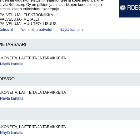
iden tarkkuuskoneistus, lineaarijohteet ja koneistetut palkit –
vilaRobecorp Oy on pitkien ja mittatarkkojen koneistettujen
lmistukseen erikoistunut konepaja..
PALVELUJA - ELEKTRONIIKKA
PALVELUJA - METALLI
PALVELUJA - MUU TEOLLISUUS..
Kotisivut
Tuotteet ja palvelut
Näytä kartalla
PIETARSAARI
KONEITA, LAITTEITA JA TARVIKKEITA
Näytä kartalla
ORVOO
KONEITA, LAITTEITA JA TARVIKKEITA
Näytä kartalla
KONEITA, LAITTEITA JA TARVIKKEITA
Näytä kartalla