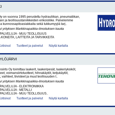
I
y on vuonna 1995 perustettu hydrauliikan, pneumatiikan,
ujen ja teollisuustarvikkeiden erikoisliike. Palvelemme
a kunnossapitoasiakkaita sekä tukkumyyjiä tarj..
yi yrityksen Markkinapaikka-ilmoituksen kautta
PALVELUJA - MUU TEOLLISUUS
KONEITA, LAITTEITA JA TARVIKKEITA
Kotisivut
Tuotteet ja palvelut
Näytä kartalla
YLÖJÄRVI
irto Oy toimittaa laakerit, laakeripesät, laakeriyksiköt,
teet, voimansiirtotuotteet, hihnakäytöt, ketjukäytöt,
 vaihteet, tiivisteet ja muut teollisuuden t..
yi yrityksen Markkinapaikka-ilmoituksen kautta
PALVELUJA - ELEKTRONIIKKA
PALVELUJA - METALLI
PALVELUJA - MUU TEOLLISUUS..
Kotisivut
Tuotteet ja palvelut
Näytä kartalla