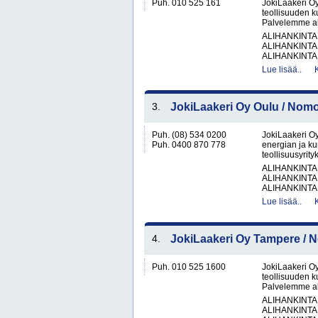
Puh. 010 525 161
JokiLaakeri O
teollisuuden k
Palvelemme alu
ALIHANKINTA
ALIHANKINTA
ALIHANKINTA
Lue lisää..
3.
JokiLaakeri Oy Oulu / Nom
Puh. (08) 534 0200
JokiLaakeri O
Puh. 0400 870 778
energian ja k
teollisuusyrity
ALIHANKINTA
ALIHANKINTA
ALIHANKINTA
Lue lisää..
4.
JokiLaakeri Oy Tampere /
Puh. 010 525 1600
JokiLaakeri O
teollisuuden 
Palvelemme alu
ALIHANKINTA
ALIHANKINTA