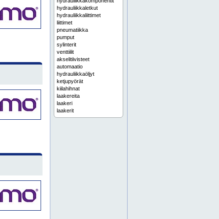
hydrauliikkakomponentit
hydrauliikkaletkut
hydrauliikkaliittimet
liittimet
pneumatiikka
pumput
sylinterit
venttiilit
akselitiivisteet
automaatio
hydrauliikkaöljyt
ketjupyörät
kiilahihnat
laakereita
laakeri
laakerit
lineaarijohteet
nostoketjut
o-renkaat
paineilmakomponentit
rullaketjut
teollisuuslaakerit
teollisuusöljyt
voimansiirtohihnat
voimansiirtoketjut
voiteluaineet
voitelurasvat
voiteluöljyt
akselikytkimet
akselistot