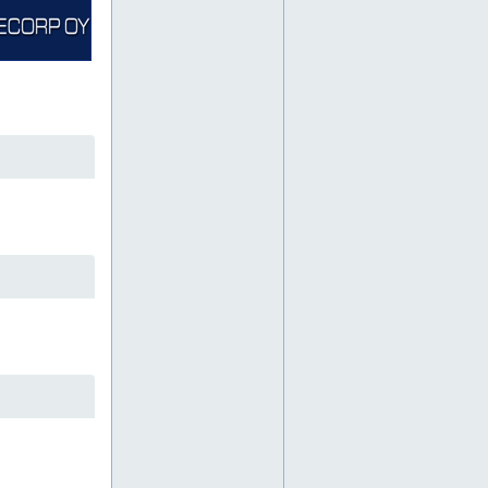
koulutus
kuljetinketjut
kulmavaihteet
kunnonvalvonta
kunnossapidon työkalut
kunnossapito
kunnossapitoa
kunnossapitopalvelut
kunnossapitää
kuulajohteet
kuulalaakeri
kuulalaakerit
kytkimet
käsityökalut
käyttövarmuus
laakerien tiivisteet
laakeripesät
laakeripronssit
laakerirasvat
laakeritarvikkeet
laakeriyksiköt
lamelliketjut
lastuavat työkalut
leikkuuöljyt
letkut
lieriörullalaakerit
lineaarianturit
lineaarilaakerit
lineaaritekniikka
liukujohteet