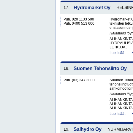
17.
Hydromarket Oy
HELSINK
Puh. 020 1133 500
Hydromarket O
Puh. 0400 513 600
teknisten letk
ensiasennus- j
Hakutulos löyt
ALIHANKINTA
HYDRAULISIA 
LETKUJA..
Lue lisää..
18.
Suomen Tehonsiirto Oy
Puh. (03) 347 3000
Suomen Tehonsi
tehonsiirtotuot
sähkömoottorit,
Hakutulos löyt
ALIHANKINTA
ALIHANKINTA
ALIHANKINTA
Lue lisää..
19.
Salhydro Oy
NURMIJÄRVI