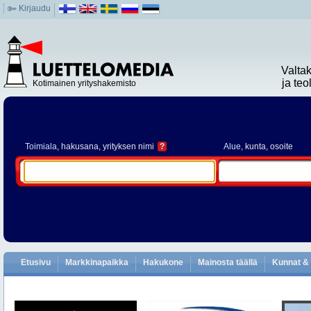
Kirjaudu
Valta
ja te
Kotimainen yrityshakemisto
Toimiala
, hakusana, yrityksen nimi
?
Alue
, kunta, osoite
Etusivu
Markkinapaikka
Hakukone
Mainosta täällä
Kunnat & 