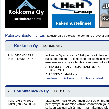
Patorakenteiden lujitus
Hakusanoilla patorakenteiden lujitus löytyi
2
yrit
1.
Kokkoma Oy
NURMIJÄRVI
Puh. 0400 454 779
Kokkoma Oy on vuonna 1989 perustettu betonin
Puh. 040 968 1587
ruiskubetonoinnin, injektointitöiden sekä julki
erikoisosaaja. Yritys toteuttaa rakennus-, infra-, t
ALIHANKINTAPALVELUJA - RAKENNUS
BETONITÖITÄ
HIEKKAPUHALLUSTA..
Lue lisää..
Kotisivut
Tuotteet ja palvelut
2.
Louhintahiekka Oy
TUUSULA
Puh. (09) 274 5060
Maanrakennusliike Louhintahiekka Oy on maan
Faksi (09) 2745 0620
perheyritys. Takaamme vahvan osaamisen, jous
selkeän vastuun töistämme. maanrakennus teide