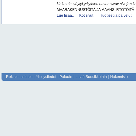
Hakutulos löytyi yrityksen omien www-sivujen ka
MAARAKENNUSTÖITÄ JA MAANSIIRTOTÖITÄ
Lue lisää..
Kotisivut
Tuotteet ja palvelut
Rekisteriseloste
Yhteystiedot
Palaute
Lisää Suosikkeihin
Hakemisto