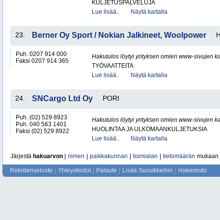
KULJETUSPALVELUJA
Lue lisää..
Näytä kartalla
23.
Berner Oy Sport / Nokian Jalkineet, Woolpower
H
Puh. 0207 914 000
Hakutulos löytyi yrityksen omien www-sivujen ka
Faksi 0207 914 365
TYÖVAATTEITA
Lue lisää..
Näytä kartalla
24.
SNCargo Ltd Oy
PORI
Puh. (02) 529 8923
Hakutulos löytyi yrityksen omien www-sivujen ka
Puh. 040 563 1401
HUOLINTAA JA ULKOMAANKULJETUKSIA
Faksi (02) 529 8922
Lue lisää..
Näytä kartalla
Järjestä
hakuarvon
|
nimen
|
paikkakunnan
|
toimialan
|
tietomäärän
mukaan
Rekisteriseloste
Yhteystiedot
Palaute
Lisää Suosikkeihin
Hakemisto