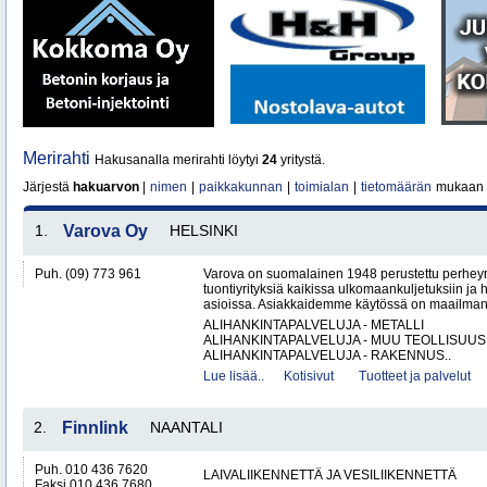
Merirahti
Hakusanalla merirahti löytyi
24
yritystä.
Järjestä
hakuarvon
|
nimen
|
paikkakunnan
|
toimialan
|
tietomäärän
mukaan
1.
Varova Oy
HELSINKI
Puh. (09) 773 961
Varova on suomalainen 1948 perustettu perheyrit
tuontiyrityksiä kaikissa ulkomaankuljetuksiin ja h
asioissa. Asiakkaidemme käytössä on maailmanl
ALIHANKINTAPALVELUJA - METALLI
ALIHANKINTAPALVELUJA - MUU TEOLLISUUS
ALIHANKINTAPALVELUJA - RAKENNUS..
Lue lisää..
Kotisivut
Tuotteet ja palvelut
2.
Finnlink
NAANTALI
Puh. 010 436 7620
LAIVALIIKENNETTÄ JA VESILIIKENNETTÄ
Faksi 010 436 7680