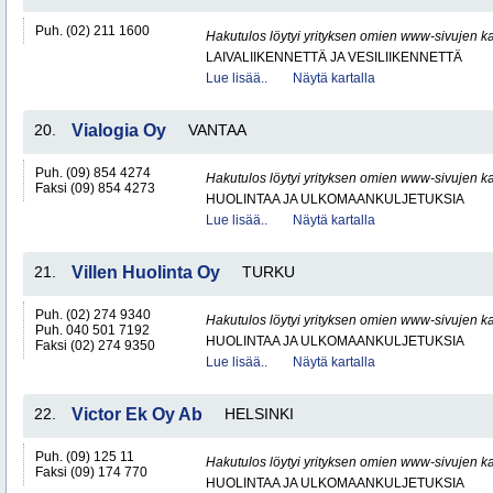
Puh. (02) 211 1600
Hakutulos löytyi yrityksen omien www-sivujen ka
LAIVALIIKENNETTÄ JA VESILIIKENNETTÄ
Lue lisää..
Näytä kartalla
20.
Vialogia Oy
VANTAA
Puh. (09) 854 4274
Hakutulos löytyi yrityksen omien www-sivujen ka
Faksi (09) 854 4273
HUOLINTAA JA ULKOMAANKULJETUKSIA
Lue lisää..
Näytä kartalla
21.
Villen Huolinta Oy
TURKU
Puh. (02) 274 9340
Hakutulos löytyi yrityksen omien www-sivujen ka
Puh. 040 501 7192
HUOLINTAA JA ULKOMAANKULJETUKSIA
Faksi (02) 274 9350
Lue lisää..
Näytä kartalla
22.
Victor Ek Oy Ab
HELSINKI
Puh. (09) 125 11
Hakutulos löytyi yrityksen omien www-sivujen ka
Faksi (09) 174 770
HUOLINTAA JA ULKOMAANKULJETUKSIA