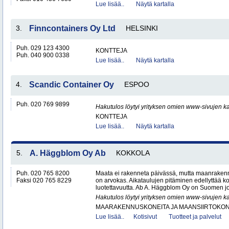
Lue lisää..
Näytä kartalla
3.
Finncontainers Oy Ltd
HELSINKI
Puh. 029 123 4300
KONTTEJA
Puh. 040 900 0338
Lue lisää..
Näytä kartalla
4.
Scandic Container Oy
ESPOO
Puh. 020 769 9899
Hakutulos löytyi yrityksen omien www-sivujen ka
KONTTEJA
Lue lisää..
Näytä kartalla
5.
A. Häggblom Oy Ab
KOKKOLA
Puh. 020 765 8200
Maata ei rakenneta päivässä, mutta maanrakenn
Faksi 020 765 8229
on arvokas. Aikataulujen pitäminen edellyttää k
luotettavuutta. Ab A. Häggblom Oy on Suomen j
Hakutulos löytyi yrityksen omien www-sivujen ka
MAARAKENNUSKONEITA JA MAANSIIRTOKONE
Lue lisää..
Kotisivut
Tuotteet ja palvelut