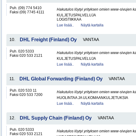
Puh. (09) 774 5410
Hakutulos löytyi yrityksen omien www-sivujen ka
Faksi (09) 7745 4111
KULJETUSPALVELUJA
LOGISTIIKKAA
Lue lisää..
Näytä kartalla
10.
DHL Freight (Finland) Oy
VANTAA
Puh. 020 5333
Hakutulos löytyi yrityksen omien www-sivujen ka
Faksi 020 533 2121
KULJETUSPALVELUJA
Lue lisää..
Näytä kartalla
11.
DHL Global Forwarding (Finland) Oy
VANTAA
Puh. 020 533 11
Hakutulos löytyi yrityksen omien www-sivujen ka
Faksi 020 533 7200
HUOLINTAA JA ULKOMAANKULJETUKSIA
Lue lisää..
Näytä kartalla
12.
DHL Supply Chain (Finland) Oy
VANTAA
Puh. 020 5333
Hakutulos löytyi yrityksen omien www-sivujen ka
Faksi 020 533 2121