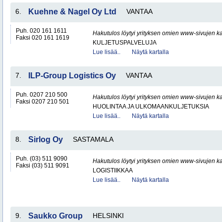
6.
Kuehne & Nagel Oy Ltd
VANTAA
Puh. 020 161 1611
Hakutulos löytyi yrityksen omien www-sivujen ka
Faksi 020 161 1619
KULJETUSPALVELUJA
Lue lisää..
Näytä kartalla
7.
ILP-Group Logistics Oy
VANTAA
Puh. 0207 210 500
Hakutulos löytyi yrityksen omien www-sivujen ka
Faksi 0207 210 501
HUOLINTAA JA ULKOMAANKULJETUKSIA
Lue lisää..
Näytä kartalla
8.
Sirlog Oy
SASTAMALA
Puh. (03) 511 9090
Hakutulos löytyi yrityksen omien www-sivujen ka
Faksi (03) 511 9091
LOGISTIIKKAA
Lue lisää..
Näytä kartalla
9.
Saukko Group
HELSINKI