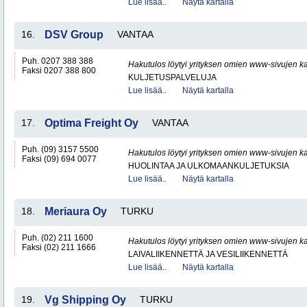
Lue lisää..
Näytä kartalla
16.
DSV Group
VANTAA
Puh. 0207 388 388
Hakutulos löytyi yrityksen omien www-sivujen ka
Faksi 0207 388 800
KULJETUSPALVELUJA
Lue lisää..
Näytä kartalla
17.
Optima Freight Oy
VANTAA
Puh. (09) 3157 5500
Hakutulos löytyi yrityksen omien www-sivujen ka
Faksi (09) 694 0077
HUOLINTAA JA ULKOMAANKULJETUKSIA
Lue lisää..
Näytä kartalla
18.
Meriaura Oy
TURKU
Puh. (02) 211 1600
Hakutulos löytyi yrityksen omien www-sivujen ka
Faksi (02) 211 1666
LAIVALIIKENNETTÄ JA VESILIIKENNETTÄ
Lue lisää..
Näytä kartalla
19.
Vg Shipping Oy
TURKU