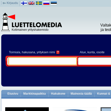
Kirjaudu
Valta
ja te
Kotimainen yrityshakemisto
Toimiala
, hakusana, yrityksen nimi
?
Alue
, kunta, osoite
Etusivu
Markkinapaikka
Hakukone
Mainosta täällä
Kunnat & 