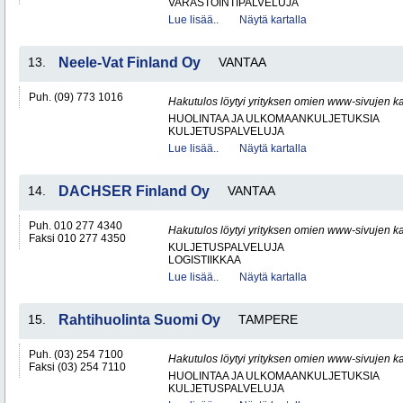
VARASTOINTIPALVELUJA
Lue lisää..
Näytä kartalla
13.
Neele-Vat Finland Oy
VANTAA
Puh. (09) 773 1016
Hakutulos löytyi yrityksen omien www-sivujen ka
HUOLINTAA JA ULKOMAANKULJETUKSIA
KULJETUSPALVELUJA
Lue lisää..
Näytä kartalla
14.
DACHSER Finland Oy
VANTAA
Puh. 010 277 4340
Hakutulos löytyi yrityksen omien www-sivujen ka
Faksi 010 277 4350
KULJETUSPALVELUJA
LOGISTIIKKAA
Lue lisää..
Näytä kartalla
15.
Rahtihuolinta Suomi Oy
TAMPERE
Puh. (03) 254 7100
Hakutulos löytyi yrityksen omien www-sivujen ka
Faksi (03) 254 7110
HUOLINTAA JA ULKOMAANKULJETUKSIA
KULJETUSPALVELUJA