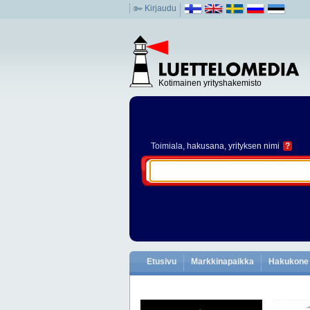
Kirjaudu
Kotimainen yrityshakemisto
Toimiala
, hakusana, yrityksen nimi
?
Etusivu
Markkinapaikka
Hakukone