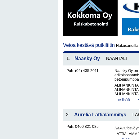
Vetoa kestävä putkiliitin
Hakusanoilla v
1.
Naasky Oy
NAANTALI
Puh. (02) 435 2011
Naasky Oy on 
erikoisosaamist
betonipumppaust
ALIHANKINTA
ALIHANKINTA
ALIHANKINTA
Lue lisää..
2.
Aurelia Lattialämmitys
LA
Puh. 0400 821 085
Hakutulos löyt
LATTIALÄMM