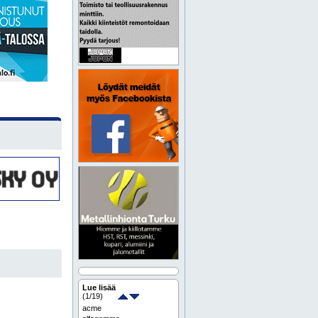
Lue lisää
(
1
/19)
acme