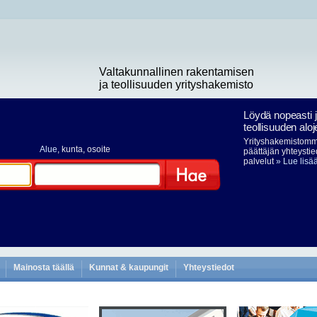
Valtakunnallinen rakentamisen
ja teollisuuden yrityshakemisto
Löydä nopeasti 
teollisuuden aloj
Yrityshakemistomme
Alue
, kunta, osoite
päättäjän yhteystie
palvelut
» Lue lisä
Hae
Mainosta täällä
Kunnat & kaupungit
Yhteystiedot