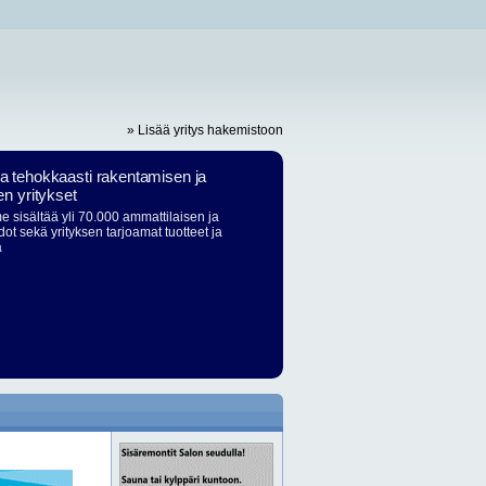
» Lisää yritys hakemistoon
ja tehokkaasti rakentamisen ja
en yritykset
 sisältää yli 70.000 ammattilaisen ja
dot sekä yrityksen tarjoamat tuotteet ja
ä