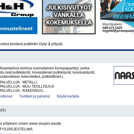
etoa kestävä putkiliitin löytyi
2
yritystä.
Naantalissa toimiva suomalainen konepajayritys, jonka
a ovat putkikäyrät, loivasäteiset putkikäyrät, kulutuskäyrät,
arvikkeet, betoniletkut, putkiliittimet j..
PALVELUJA - METALLI
PALVELUJA - MUU TEOLLISUUS
PALVELUJA - RAKENNUS..
Kotisivut
Tuotteet ja palvelut
Näytä kartalla
HTI
yi yrityksen omien www-sivujen kautta
ITYSJÄRJESTELMIÄ