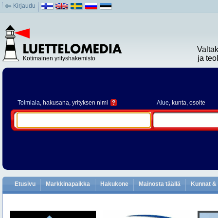
Kirjaudu
Valta
ja te
Kotimainen yrityshakemisto
Toimiala
, hakusana, yrityksen nimi
?
Alue
, kunta, osoite
Etusivu
Markkinapaikka
Hakukone
Mainosta täällä
Kunnat & 