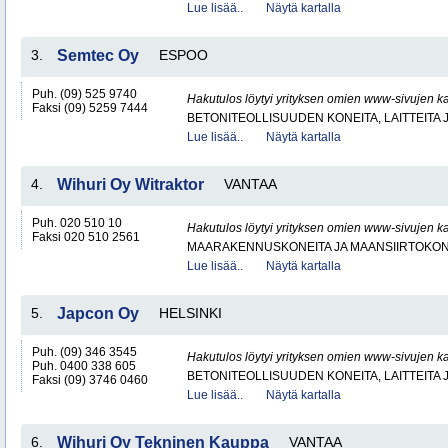
Lue lisää..
Näytä kartalla
3.
Semtec Oy
ESPOO
Puh. (09) 525 9740
Hakutulos löytyi yrityksen omien www-sivujen ka
Faksi (09) 5259 7444
BETONITEOLLISUUDEN KONEITA, LAITTEITA J
Lue lisää..
Näytä kartalla
4.
Wihuri Oy Witraktor
VANTAA
Puh. 020 510 10
Hakutulos löytyi yrityksen omien www-sivujen ka
Faksi 020 510 2561
MAARAKENNUSKONEITA JA MAANSIIRTOKONE
Lue lisää..
Näytä kartalla
5.
Japcon Oy
HELSINKI
Puh. (09) 346 3545
Hakutulos löytyi yrityksen omien www-sivujen ka
Puh. 0400 338 605
BETONITEOLLISUUDEN KONEITA, LAITTEITA J
Faksi (09) 3746 0460
Lue lisää..
Näytä kartalla
6.
Wihuri Oy Tekninen Kauppa
VANTAA