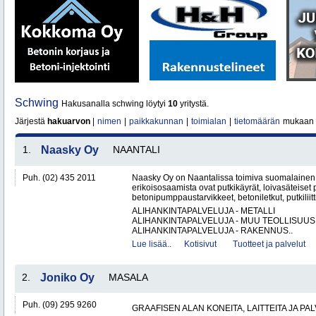
Schwing
Hakusanalla schwing löytyi
10
yritystä.
Järjestä
hakuarvon
|
nimen
|
paikkakunnan
|
toimialan
|
tietomäärän
mukaan
1.
Naasky Oy
NAANTALI
Puh. (02) 435 2011
Naasky Oy on Naantalissa toimiva suomalainen 
erikoisosaamista ovat putkikäyrät, loivasäteiset 
betonipumppaustarvikkeet, betoniletkut, putkiliitti
ALIHANKINTAPALVELUJA - METALLI
ALIHANKINTAPALVELUJA - MUU TEOLLISUUS
ALIHANKINTAPALVELUJA - RAKENNUS..
Lue lisää..
Kotisivut
Tuotteet ja palvelut
2.
Joniko Oy
MASALA
Puh. (09) 295 9260
GRAAFISEN ALAN KONEITA, LAITTEITA JA PA