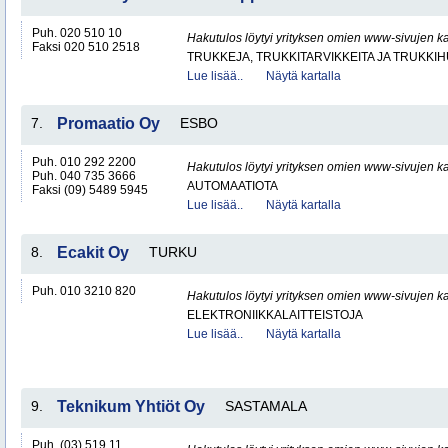
Puh. 020 510 10
Hakutulos löytyi yrityksen omien www-sivujen ka
Faksi 020 510 2518
TRUKKEJA, TRUKKITARVIKKEITA JA TRUKKI
Lue lisää..
Näytä kartalla
7.
Promaatio Oy
ESBO
Puh. 010 292 2200
Hakutulos löytyi yrityksen omien www-sivujen ka
Puh. 040 735 3666
AUTOMAATIOTA
Faksi (09) 5489 5945
Lue lisää..
Näytä kartalla
8.
Ecakit Oy
TURKU
Puh. 010 3210 820
Hakutulos löytyi yrityksen omien www-sivujen ka
ELEKTRONIIKKALAITTEISTOJA
Lue lisää..
Näytä kartalla
9.
Teknikum Yhtiöt Oy
SASTAMALA
Puh. (03) 519 11