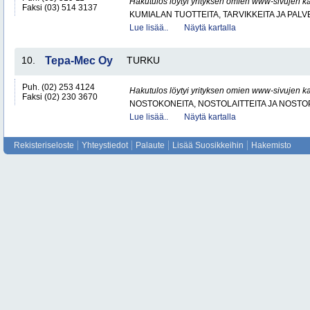
Hakutulos löytyi yrityksen omien www-sivujen ka
Faksi (03) 514 3137
KUMIALAN TUOTTEITA, TARVIKKEITA JA PAL
Lue lisää..
Näytä kartalla
10.
Tepa-Mec Oy
TURKU
Puh. (02) 253 4124
Hakutulos löytyi yrityksen omien www-sivujen ka
Faksi (02) 230 3670
NOSTOKONEITA, NOSTOLAITTEITA JA NOST
Lue lisää..
Näytä kartalla
Rekisteriseloste
Yhteystiedot
Palaute
Lisää Suosikkeihin
Hakemisto