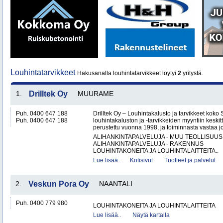
Louhintatarvikkeet
Hakusanalla louhintatarvikkeet löytyi
2
yritystä.
1.
Drilltek Oy
MUURAME
Puh. 0400 647 188
Drilltek Oy – Louhintakalusto ja tarvikkeet koko
Puh. 0400 647 188
louhintakaluston ja -tarvikkeiden myyntiin keskitt
perustettu vuonna 1998, ja toiminnasta vastaa jo
ALIHANKINTAPALVELUJA - MUU TEOLLISUUS
ALIHANKINTAPALVELUJA - RAKENNUS
LOUHINTAKONEITA JA LOUHINTALAITTEITA..
Lue lisää..
Kotisivut
Tuotteet ja palvelut
2.
Veskun Pora Oy
NAANTALI
Puh. 0400 779 980
LOUHINTAKONEITA JA LOUHINTALAITTEITA
Lue lisää..
Näytä kartalla