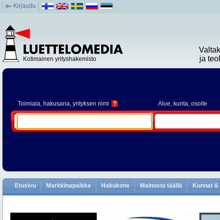
Kirjaudu
Valta
ja te
Kotimainen yrityshakemisto
Toimiala
, hakusana, yrityksen nimi
?
Alue
, kunta, osoite
Etusivu
Markkinapaikka
Hakukone
Mainosta täällä
Kunnat & 