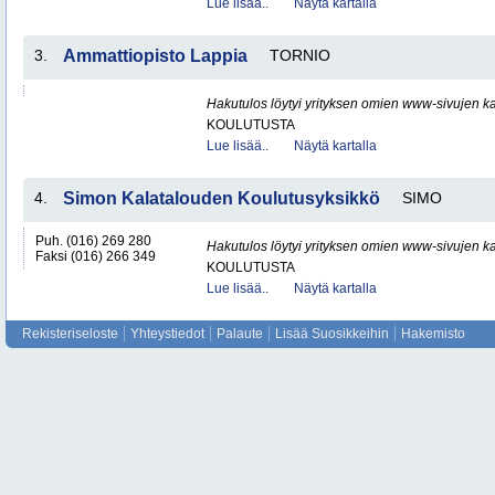
Lue lisää..
Näytä kartalla
3.
Ammattiopisto Lappia
TORNIO
Hakutulos löytyi yrityksen omien www-sivujen ka
KOULUTUSTA
Lue lisää..
Näytä kartalla
4.
Simon Kalatalouden Koulutusyksikkö
SIMO
Puh. (016) 269 280
Hakutulos löytyi yrityksen omien www-sivujen ka
Faksi (016) 266 349
KOULUTUSTA
Lue lisää..
Näytä kartalla
Rekisteriseloste
Yhteystiedot
Palaute
Lisää Suosikkeihin
Hakemisto