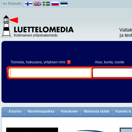
Kirjaudu
Valta
ja te
Kotimainen yrityshakemisto
Toimiala
, hakusana, yrityksen nimi
?
Alue
, kunta, osoite
Etusivu
Markkinapaikka
Hakukone
Mainosta täällä
Kunnat & 