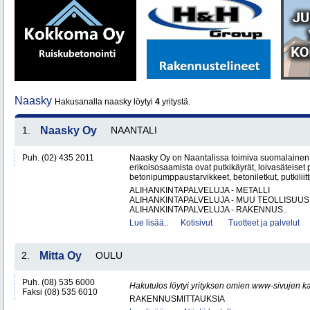
Naasky
Hakusanalla naasky löytyi
4
yritystä.
1.
Naasky Oy
NAANTALI
Puh. (02) 435 2011
Naasky Oy on Naantalissa toimiva suomalainen 
erikoisosaamista ovat putkikäyrät, loivasäteiset 
betonipumppaustarvikkeet, betoniletkut, putkiliitti
ALIHANKINTAPALVELUJA - METALLI
ALIHANKINTAPALVELUJA - MUU TEOLLISUUS
ALIHANKINTAPALVELUJA - RAKENNUS..
Lue lisää..
Kotisivut
Tuotteet ja palvelut
2.
Mitta Oy
OULU
Puh. (08) 535 6000
Hakutulos löytyi yrityksen omien www-sivujen ka
Faksi (08) 535 6010
RAKENNUSMITTAUKSIA