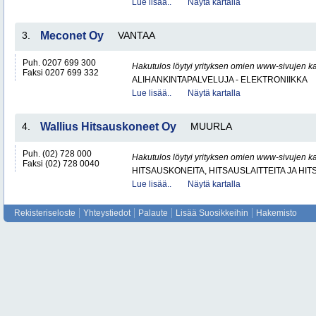
Lue lisää..
Näytä kartalla
3.
Meconet Oy
VANTAA
Puh. 0207 699 300
Hakutulos löytyi yrityksen omien www-sivujen ka
Faksi 0207 699 332
ALIHANKINTAPALVELUJA - ELEKTRONIIKKA
Lue lisää..
Näytä kartalla
4.
Wallius Hitsauskoneet Oy
MUURLA
Puh. (02) 728 000
Hakutulos löytyi yrityksen omien www-sivujen ka
Faksi (02) 728 0040
HITSAUSKONEITA, HITSAUSLAITTEITA JA HI
Lue lisää..
Näytä kartalla
Rekisteriseloste
Yhteystiedot
Palaute
Lisää Suosikkeihin
Hakemisto