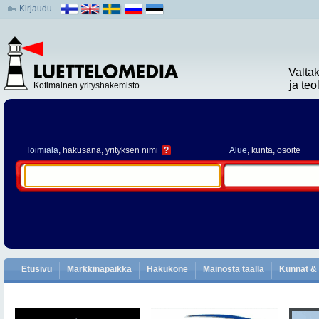
Kirjaudu
Valta
ja te
Kotimainen yrityshakemisto
Toimiala
, hakusana, yrityksen nimi
?
Alue
, kunta, osoite
Etusivu
Markkinapaikka
Hakukone
Mainosta täällä
Kunnat & 