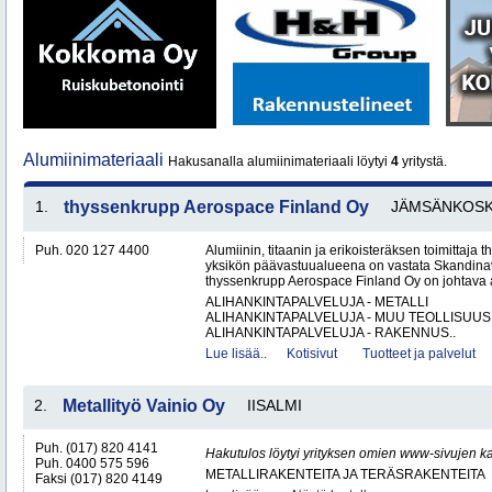
Alumiinimateriaali
Hakusanalla alumiinimateriaali löytyi
4
yritystä.
1.
thyssenkrupp Aerospace Finland Oy
JÄMSÄNKOSK
Puh. 020 127 4400
Alumiinin, titaanin ja erikoisteräksen toimittaj
yksikön päävastuualueena on vastata Skandinav
thyssenkrupp Aerospace Finland Oy on johtava al
ALIHANKINTAPALVELUJA - METALLI
ALIHANKINTAPALVELUJA - MUU TEOLLISUUS
ALIHANKINTAPALVELUJA - RAKENNUS..
Lue lisää..
Kotisivut
Tuotteet ja palvelut
2.
Metallityö Vainio Oy
IISALMI
Puh. (017) 820 4141
Hakutulos löytyi yrityksen omien www-sivujen ka
Puh. 0400 575 596
METALLIRAKENTEITA JA TERÄSRAKENTEITA
Faksi (017) 820 4149