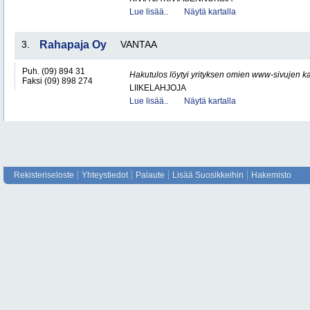
Lue lisää..
Näytä kartalla
3.
Rahapaja Oy
VANTAA
Puh. (09) 894 31
Hakutulos löytyi yrityksen omien www-sivujen ka
Faksi (09) 898 274
LIIKELAHJOJA
Lue lisää..
Näytä kartalla
Rekisteriseloste
Yhteystiedot
Palaute
Lisää Suosikkeihin
Hakemisto