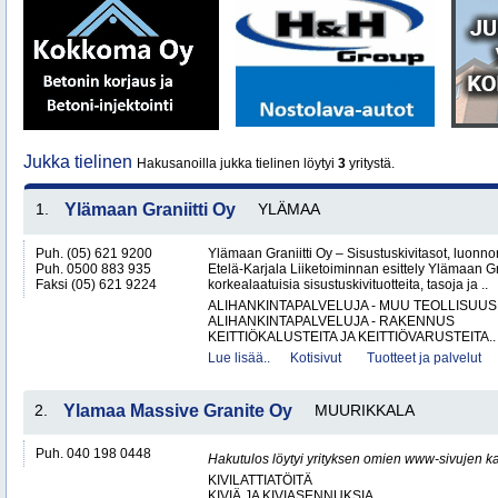
Jukka tielinen
Hakusanoilla jukka tielinen löytyi
3
yritystä.
1.
Ylämaan Graniitti Oy
YLÄMAA
Puh. (05) 621 9200
Ylämaan Graniitti Oy – Sisustuskivitasot, luonnonk
Puh. 0500 883 935
Etelä-Karjala Liiketoiminnan esittely Ylämaan Gr
Faksi (05) 621 9224
korkealaatuisia sisustuskivituotteita, tasoja ja ..
ALIHANKINTAPALVELUJA - MUU TEOLLISUUS
ALIHANKINTAPALVELUJA - RAKENNUS
KEITTIÖKALUSTEITA JA KEITTIÖVARUSTEITA..
Lue lisää..
Kotisivut
Tuotteet ja palvelut
2.
Ylamaa Massive Granite Oy
MUURIKKALA
Puh. 040 198 0448
Hakutulos löytyi yrityksen omien www-sivujen ka
KIVILATTIATÖITÄ
KIVIÄ JA KIVIASENNUKSIA