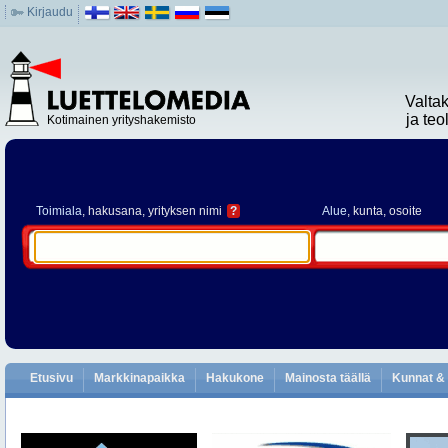
Kirjaudu
Valta
ja te
Kotimainen yrityshakemisto
Toimiala
, hakusana, yrityksen nimi
?
Alue
, kunta, osoite
Etusivu
Markkinapaikka
Hakukone
Mainosta täällä
Kunnat & 