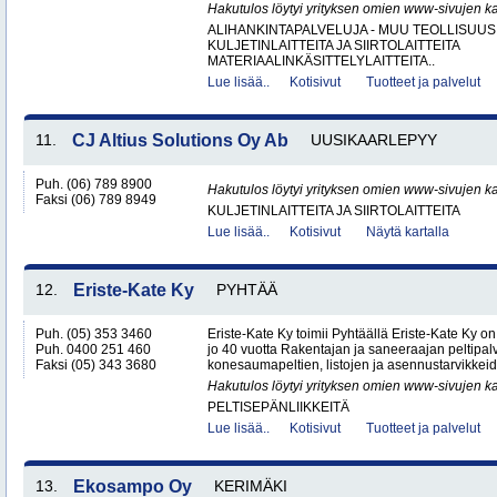
Hakutulos löytyi yrityksen omien www-sivujen ka
ALIHANKINTAPALVELUJA - MUU TEOLLISUUS
KULJETINLAITTEITA JA SIIRTOLAITTEITA
MATERIAALINKÄSITTELYLAITTEITA..
Lue lisää..
Kotisivut
Tuotteet ja palvelut
11.
CJ Altius Solutions Oy Ab
UUSIKAARLEPYY
Puh. (06) 789 8900
Hakutulos löytyi yrityksen omien www-sivujen ka
Faksi (06) 789 8949
KULJETINLAITTEITA JA SIIRTOLAITTEITA
Lue lisää..
Kotisivut
Näytä kartalla
12.
Eriste-Kate Ky
PYHTÄÄ
Puh. (05) 353 3460
Eriste-Kate Ky toimii Pyhtäällä Eriste-Kate Ky on
Puh. 0400 251 460
jo 40 vuotta Rakentajan ja saneeraajan peltipalve
Faksi (05) 343 3680
konesaumapeltien, listojen ja asennustarvikkeid
Hakutulos löytyi yrityksen omien www-sivujen ka
PELTISEPÄNLIIKKEITÄ
Lue lisää..
Kotisivut
Tuotteet ja palvelut
13.
Ekosampo Oy
KERIMÄKI