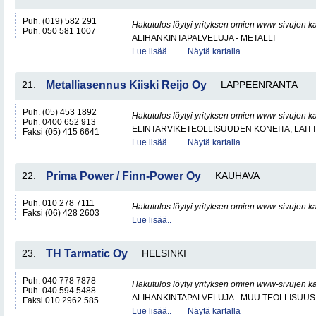
Puh. (019) 582 291
Hakutulos löytyi yrityksen omien www-sivujen ka
Puh. 050 581 1007
ALIHANKINTAPALVELUJA - METALLI
Lue lisää..
Näytä kartalla
21.
Metalliasennus Kiiski Reijo Oy
LAPPEENRANTA
Puh. (05) 453 1892
Hakutulos löytyi yrityksen omien www-sivujen ka
Puh. 0400 652 913
ELINTARVIKETEOLLISUUDEN KONEITA, LAITTE
Faksi (05) 415 6641
Lue lisää..
Näytä kartalla
22.
Prima Power / Finn-Power Oy
KAUHAVA
Puh. 010 278 7111
Hakutulos löytyi yrityksen omien www-sivujen ka
Faksi (06) 428 2603
Lue lisää..
23.
TH Tarmatic Oy
HELSINKI
Puh. 040 778 7878
Hakutulos löytyi yrityksen omien www-sivujen ka
Puh. 040 594 5488
ALIHANKINTAPALVELUJA - MUU TEOLLISUUS
Faksi 010 2962 585
Lue lisää..
Näytä kartalla