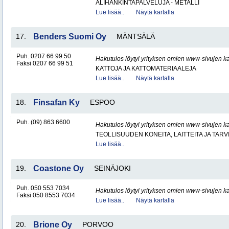
ALIHANKINTAPALVELUJA - METALLI
Lue lisää..
Näytä kartalla
17.
Benders Suomi Oy
MÄNTSÄLÄ
Puh. 0207 66 99 50
Hakutulos löytyi yrityksen omien www-sivujen ka
Faksi 0207 66 99 51
KATTOJA JA KATTOMATERIAALEJA
Lue lisää..
Näytä kartalla
18.
Finsafan Ky
ESPOO
Puh. (09) 863 6600
Hakutulos löytyi yrityksen omien www-sivujen ka
TEOLLISUUDEN KONEITA, LAITTEITA JA TARV
Lue lisää..
19.
Coastone Oy
SEINÄJOKI
Puh. 050 553 7034
Hakutulos löytyi yrityksen omien www-sivujen ka
Faksi 050 8553 7034
Lue lisää..
Näytä kartalla
20.
Brione Oy
PORVOO