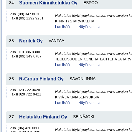
34.
Suomen Kiinniketukku Oy
ESPOO
Puh. (09) 347 8020
Hakutulos löytyi yrityksen omien www-sivujen ka
Faksi (09) 2292 9251
KIINNITYSTARVIKKEITA
Lue lisää..
Näytä kartalla
35.
Noritek Oy
VANTAA
Puh. 010 386 8300
Hakutulos löytyi yrityksen omien www-sivujen ka
Faksi (09) 349 6787
TEOLLISUUDEN KONEITA, LAITTEITA JA TARV
Lue lisää..
Näytä kartalla
36.
R-Group Finland Oy
SAVONLINNA
Puh. 020 722 9420
Hakutulos löytyi yrityksen omien www-sivujen ka
Faksi 020 722 9421
KIVIÄ JA KIVIASENNUKSIA
Lue lisää..
Näytä kartalla
37.
Helatukku Finland Oy
SEINÄJOKI
Puh. (06) 420 0800
Hakutulos löytyi yrityksen omien www-sivujen ka