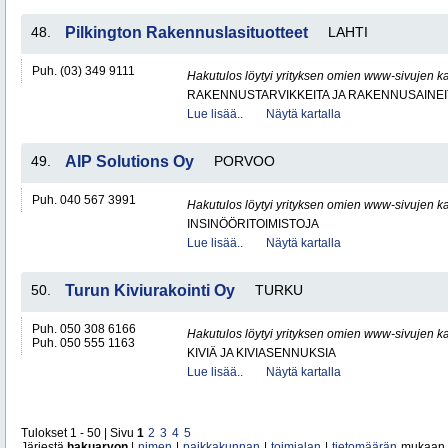
48.
Pilkington Rakennuslasituotteet
LAHTI
Puh. (03) 349 9111
Hakutulos löytyi yrityksen omien www-sivujen ka
RAKENNUSTARVIKKEITA JA RAKENNUSAINEI
Lue lisää..
Näytä kartalla
49.
AIP Solutions Oy
PORVOO
Puh. 040 567 3991
Hakutulos löytyi yrityksen omien www-sivujen ka
INSINÖÖRITOIMISTOJA
Lue lisää..
Näytä kartalla
50.
Turun Kiviurakointi Oy
TURKU
Puh. 050 308 6166
Hakutulos löytyi yrityksen omien www-sivujen ka
Puh. 050 555 1163
KIVIÄ JA KIVIASENNUKSIA
Lue lisää..
Näytä kartalla
Tulokset 1 - 50 | Sivu
1
2
3
4
5
Järjestä
hakuarvon
|
nimen
|
paikkakunnan
|
toimialan
|
tietomäärän
mukaan