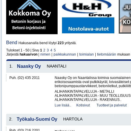
Bend
Hakusanalla bend löytyi
223
yritystä.
Tulokset 1 - 50 | Sivu
1
2
3
4
5
Järjestä
hakuarvon
|
nimen
|
paikkakunnan
|
toimialan
|
tietomäärän
mukaan
1.
Naasky Oy
NAANTALI
Puh. (02) 435 2011
Naasky Oy on Naantalissa toimiva suomalainen 
erikoisosaamista ovat putkikäyrät, loivasäteiset 
betonipumppaustarvikkeet, betoniletkut, putkiliitti
ALIHANKINTAPALVELUJA - METALLI
ALIHANKINTAPALVELUJA - MUU TEOLLISUUS
ALIHANKINTAPALVELUJA - RAKENNUS..
Lue lisää..
Kotisivut
Tuotteet ja palvelut
2.
Työkalu-Suomi Oy
HARTOLA
Puh. (03) 716 2201