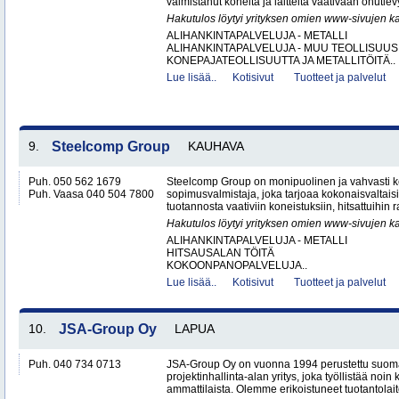
valmistanut koneita ja laitteita vaativaan ohutlevy
Hakutulos löytyi yrityksen omien www-sivujen ka
ALIHANKINTAPALVELUJA - METALLI
ALIHANKINTAPALVELUJA - MUU TEOLLISUUS
KONEPAJATEOLLISUUTTA JA METALLITÖITÄ..
Lue lisää..
Kotisivut
Tuotteet ja palvelut
9.
Steelcomp Group
KAUHAVA
Puh. 050 562 1679
Steelcomp Group on monipuolinen ja vahvasti ke
Puh. Vaasa 040 504 7800
sopimusvalmistaja, joka tarjoaa kokonaisvaltais
tuotannosta vaativiin koneistuksiin, hitsattuihin r
Hakutulos löytyi yrityksen omien www-sivujen ka
ALIHANKINTAPALVELUJA - METALLI
HITSAUSALAN TÖITÄ
KOKOONPANOPALVELUJA..
Lue lisää..
Kotisivut
Tuotteet ja palvelut
10.
JSA-Group Oy
LAPUA
Puh. 040 734 0713
JSA-Group Oy on vuonna 1994 perustettu suoma
projektinhallinta-alan yritys, joka työllistää no
ammattilaista. Olemme erikoistuneet tuotantolai