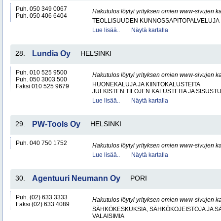
Puh. 050 349 0067
Hakutulos löytyi yrityksen omien www-sivujen ka
Puh. 050 406 6404
TEOLLISUUDEN KUNNOSSAPITOPALVELUJA
Lue lisää..
Näytä kartalla
28.
Lundia Oy
HELSINKI
Puh. 010 525 9500
Hakutulos löytyi yrityksen omien www-sivujen ka
Puh. 050 3003 500
HUONEKALUJA JA KIINTOKALUSTEITA
Faksi 010 525 9679
JULKISTEN TILOJEN KALUSTEITA JA SISUST
Lue lisää..
Näytä kartalla
29.
PW-Tools Oy
HELSINKI
Puh. 040 750 1752
Hakutulos löytyi yrityksen omien www-sivujen ka
Lue lisää..
Näytä kartalla
30.
Agentuuri Neumann Oy
PORI
Puh. (02) 633 3333
Hakutulos löytyi yrityksen omien www-sivujen ka
Faksi (02) 633 4089
SÄHKÖKESKUKSIA, SÄHKÖKOJEISTOJA JA S
VALAISIMIA