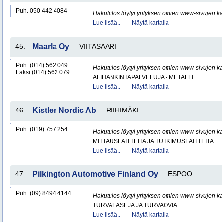
Puh. 050 442 4084
Hakutulos löytyi yrityksen omien www-sivujen ka
Lue lisää..
Näytä kartalla
45.
Maarla Oy
VIITASAARI
Puh. (014) 562 049
Hakutulos löytyi yrityksen omien www-sivujen ka
Faksi (014) 562 079
ALIHANKINTAPALVELUJA - METALLI
Lue lisää..
Näytä kartalla
46.
Kistler Nordic Ab
RIIHIMÄKI
Puh. (019) 757 254
Hakutulos löytyi yrityksen omien www-sivujen ka
MITTAUSLAITTEITA JA TUTKIMUSLAITTEITA
Lue lisää..
Näytä kartalla
47.
Pilkington Automotive Finland Oy
ESPOO
Puh. (09) 8494 4144
Hakutulos löytyi yrityksen omien www-sivujen ka
TURVALASEJA JA TURVAOVIA
Lue lisää..
Näytä kartalla