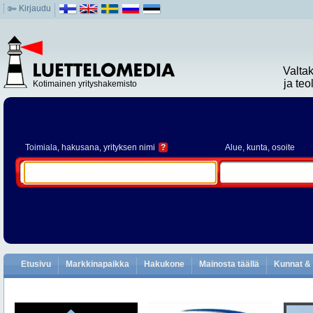
Kirjaudu
Valta
ja te
Kotimainen yrityshakemisto
Toimiala
, hakusana, yrityksen nimi
?
Alue
, kunta, osoite
Etusivu
Markkinapaikka
Hakukone
Mainosta täällä
Kunnat & 