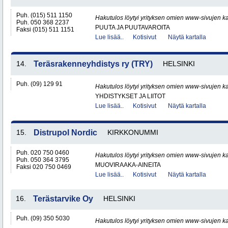
Puh. (015) 511 1150
Hakutulos löytyi yrityksen omien www-sivujen ka
Puh. 050 368 2237
PUUTA JA PUUTAVAROITA
Faksi (015) 511 1151
Lue lisää..
Kotisivut
Näytä kartalla
14.
Teräsrakenneyhdistys ry (TRY)
HELSINKI
Puh. (09) 129 91
Hakutulos löytyi yrityksen omien www-sivujen ka
YHDISTYKSET JA LIITOT
Lue lisää..
Kotisivut
Näytä kartalla
15.
Distrupol Nordic
KIRKKONUMMI
Puh. 020 750 0460
Hakutulos löytyi yrityksen omien www-sivujen ka
Puh. 050 364 3795
MUOVIRAAKA-AINEITA
Faksi 020 750 0469
Lue lisää..
Kotisivut
Näytä kartalla
16.
Terästarvike Oy
HELSINKI
Puh. (09) 350 5030
Hakutulos löytyi yrityksen omien www-sivujen ka