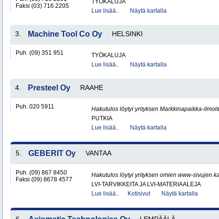
TYÖKALUJA
Faksi (03) 716 2205
Lue lisää..
Näytä kartalla
3.
Machine Tool Co Oy
HELSINKI
Puh. (09) 351 951
TYÖKALUJA
Lue lisää..
Näytä kartalla
4.
Presteel Oy
RAAHE
Puh. 020 5911
Hakutulos löytyi yrityksen Markkinapaikka-ilmoi
PUTKIA
Lue lisää..
Näytä kartalla
5.
GEBERIT Oy
VANTAA
Puh. (09) 867 8450
Hakutulos löytyi yrityksen omien www-sivujen ka
Faksi (09) 8678 4577
LVI-TARVIKKEITA JA LVI-MATERIAALEJA
Lue lisää..
Kotisivut
Näytä kartalla