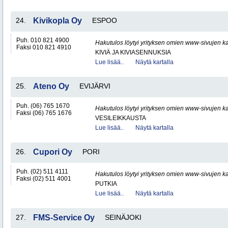
24.
Kivikopla Oy
ESPOO
Puh. 010 821 4900
Hakutulos löytyi yrityksen omien www-sivujen ka
Faksi 010 821 4910
KIVIÄ JA KIVIASENNUKSIA
Lue lisää..
Näytä kartalla
25.
Ateno Oy
EVIJÄRVI
Puh. (06) 765 1670
Hakutulos löytyi yrityksen omien www-sivujen ka
Faksi (06) 765 1676
VESILEIKKAUSTA
Lue lisää..
Näytä kartalla
26.
Cupori Oy
PORI
Puh. (02) 511 4111
Hakutulos löytyi yrityksen omien www-sivujen ka
Faksi (02) 511 4001
PUTKIA
Lue lisää..
Näytä kartalla
27.
FMS-Service Oy
SEINÄJOKI