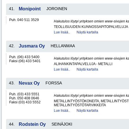
41.
Monipoint
JOROINEN
Puh. 040 511 3529
Hakutulos löytyi yrityksen omien www-sivujen ka
TEOLLISUUDEN KUNNOSSAPITOPALVELUJA
Lue lisää..
Näytä kartalla
42.
Jusmara Oy
HELLANMAA
Puh. (06) 433 5400
Hakutulos löytyi yrityksen omien www-sivujen ka
Faksi (06) 433 5401
ALIHANKINTAPALVELUJA - METALLI
Lue lisää..
Näytä kartalla
43.
Nevax Oy
FORSSA
Puh. (03) 433 5551
Hakutulos löytyi yrityksen omien www-sivujen ka
Puh. 050 408 0646
METALLINTYÖSTÖKONEITA, METALLINTYÖSTÖ
Faksi (03) 433 5552
METALLINTYÖSTÖTARVIKKEITA
Lue lisää..
Näytä kartalla
44.
Rodstein Oy
SEINÄJOKI