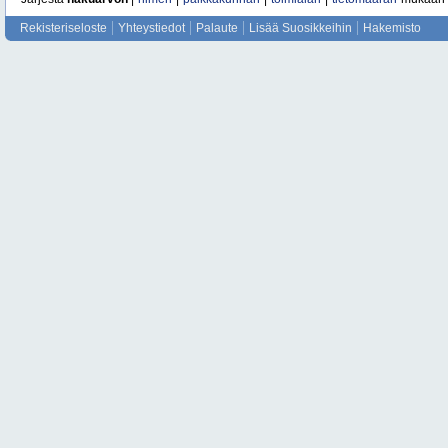
Rekisteriseloste
Yhteystiedot
Palaute
Lisää Suosikkeihin
Hakemisto