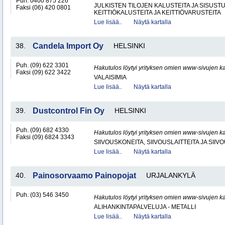
Puh. 0400 875 226
JULKISTEN TILOJEN KALUSTEITA JA SISUST
Faksi (06) 420 0801
KEITTIÖKALUSTEITA JA KEITTIÖVARUSTEITA
Lue lisää..
Näytä kartalla
38.
Candela Import Oy
HELSINKI
Puh. (09) 622 3301
Hakutulos löytyi yrityksen omien www-sivujen ka
Faksi (09) 622 3422
VALAISIMIA
Lue lisää..
Näytä kartalla
39.
Dustcontrol Fin Oy
HELSINKI
Puh. (09) 682 4330
Hakutulos löytyi yrityksen omien www-sivujen ka
Faksi (09) 6824 3343
SIIVOUSKONEITA, SIIVOUSLAITTEITA JA SIIV
Lue lisää..
Näytä kartalla
40.
Painosorvaamo Painopojat
URJALANKYLÄ
Puh. (03) 546 3450
Hakutulos löytyi yrityksen omien www-sivujen ka
ALIHANKINTAPALVELUJA - METALLI
Lue lisää..
Näytä kartalla