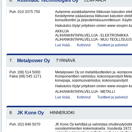
6.
Axiomatic Technologies Oy
LEMPÄÄLÄ
Puh. 010 3375 750
Autamme asiakkaitamme liikkuvan kaluston elekt
Keskitymme pääasiassa liikkuvan kaluston elekt
konsultointiin ja järjestelmäsuunnitteluun. Käy
Hakutulos löytyi yrityksen omien www-sivujen ka
AKKUJA
ALIHANKINTAPALVELUJA - ELEKTRONIIKKA
ALIHANKINTAPALVELUJA - MUU TEOLLISUUS.
Lue lisää..
Kotisivut
Tuotteet ja palvelut
7.
Metalpower Oy
TYRNÄVÄ
Puh. (08) 514 5000
Metalpower Oy on metallituotteiden ja -kompone
Faksi (08) 545 1271
Komponenttien valmistus, kokoonpanotyöt Metall
konepaja, sopimusvalmistus, kokoonpanotyöt
Hakutulos löytyi yrityksen omien www-sivujen ka
ALIHANKINTAPALVELUJA - METALLI
Lue lisää..
Kotisivut
Tuotteet ja palvelut
8.
JK Kone Oy
HINNERJOKI
Puh. (02) 846 5070
JK Kone Oy kehittää ja valmistaa ohutlevytyöst
vuosikymmenten kokemuksella. Vuodesta 1972 lä