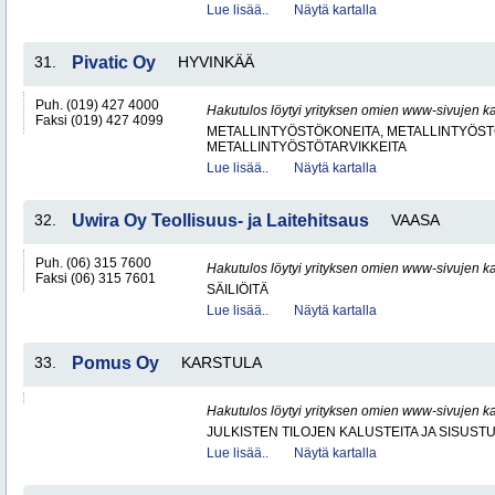
Lue lisää..
Näytä kartalla
31.
Pivatic Oy
HYVINKÄÄ
Puh. (019) 427 4000
Hakutulos löytyi yrityksen omien www-sivujen ka
Faksi (019) 427 4099
METALLINTYÖSTÖKONEITA, METALLINTYÖSTÖ
METALLINTYÖSTÖTARVIKKEITA
Lue lisää..
Näytä kartalla
32.
Uwira Oy Teollisuus- ja Laitehitsaus
VAASA
Puh. (06) 315 7600
Hakutulos löytyi yrityksen omien www-sivujen ka
Faksi (06) 315 7601
SÄILIÖITÄ
Lue lisää..
Näytä kartalla
33.
Pomus Oy
KARSTULA
Hakutulos löytyi yrityksen omien www-sivujen ka
JULKISTEN TILOJEN KALUSTEITA JA SISUST
Lue lisää..
Näytä kartalla