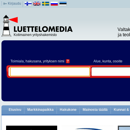
Kirjaudu
Valta
ja te
Kotimainen yrityshakemisto
Toimiala
, hakusana, yrityksen nimi
?
Alue
, kunta, osoite
Etusivu
Markkinapaikka
Hakukone
Mainosta täällä
Kunnat & 