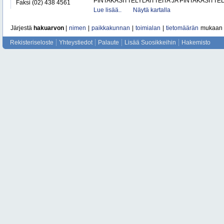
PINTAKÄSITTELYLAITTEITA JA PINTAKÄSITTE
Faksi (02) 438 4561
Lue lisää..
Näytä kartalla
Järjestä
hakuarvon
|
nimen
|
paikkakunnan
|
toimialan
|
tietomäärän
mukaan
Rekisteriseloste
Yhteystiedot
Palaute
Lisää Suosikkeihin
Hakemisto