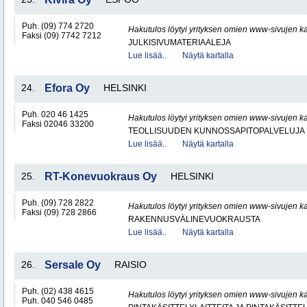
Puh. (09) 774 2720
Hakutulos löytyi yrityksen omien www-sivujen ka
Faksi (09) 7742 7212
JULKISIVUMATERIAALEJA
Lue lisää..
Näytä kartalla
24.
Efora Oy
HELSINKI
Puh. 020 46 1425
Hakutulos löytyi yrityksen omien www-sivujen ka
Faksi 02046 33200
TEOLLISUUDEN KUNNOSSAPITOPALVELUJA
Lue lisää..
Näytä kartalla
25.
RT-Konevuokraus Oy
HELSINKI
Puh. (09) 728 2822
Hakutulos löytyi yrityksen omien www-sivujen ka
Faksi (09) 728 2866
RAKENNUSVÄLINEVUOKRAUSTA
Lue lisää..
Näytä kartalla
26.
Sersale Oy
RAISIO
Puh. (02) 438 4615
Hakutulos löytyi yrityksen omien www-sivujen ka
Puh. 040 546 0485