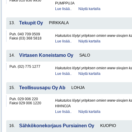
Faksi 010 836 9950
PUMPPUJA
Lue lisää..
Näytä kartalla
13.
Tekupit Oy
PIRKKALA
Puh. 040 709 0509
Hakutulos löytyi yrityksen omien www-sivujen ka
Faksi (03) 368 5818
Lue lisää..
Näytä kartalla
14.
Virtasen Koneistamo Oy
SALO
Puh. (02) 775 1277
Hakutulos löytyi yrityksen omien www-sivujen ka
Lue lisää..
Näytä kartalla
15.
Teollisuusapu Oy Ab
LOHJA
Puh. 029 006 220
Hakutulos löytyi yrityksen omien www-sivujen ka
Faksi 029 006 1220
HIHNOJA
Lue lisää..
Näytä kartalla
16.
Sähkökonekorjaus Pursiainen Oy
KUOPIO