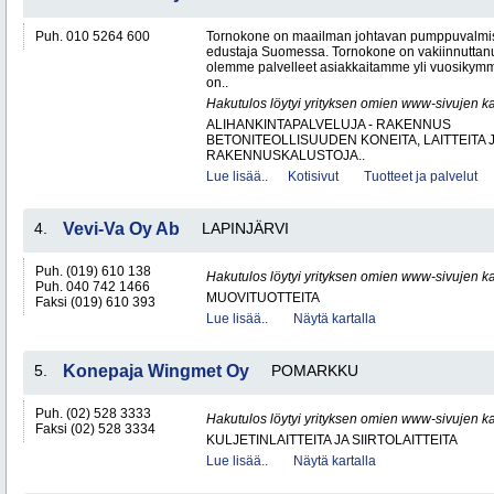
Puh. 010 5264 600
Tornokone on maailman johtavan pumppuvalmis
edustaja Suomessa. Tornokone on vakiinnutta
olemme palvelleet asiakkaitamme yli vuosikym
on..
Hakutulos löytyi yrityksen omien www-sivujen ka
ALIHANKINTAPALVELUJA - RAKENNUS
BETONITEOLLISUUDEN KONEITA, LAITTEITA J
RAKENNUSKALUSTOJA..
Lue lisää..
Kotisivut
Tuotteet ja palvelut
4.
Vevi-Va Oy Ab
LAPINJÄRVI
Puh. (019) 610 138
Hakutulos löytyi yrityksen omien www-sivujen ka
Puh. 040 742 1466
MUOVITUOTTEITA
Faksi (019) 610 393
Lue lisää..
Näytä kartalla
5.
Konepaja Wingmet Oy
POMARKKU
Puh. (02) 528 3333
Hakutulos löytyi yrityksen omien www-sivujen ka
Faksi (02) 528 3334
KULJETINLAITTEITA JA SIIRTOLAITTEITA
Lue lisää..
Näytä kartalla