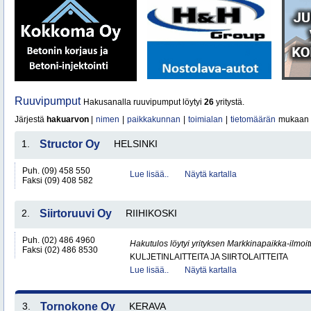
Ruuvipumput
Hakusanalla ruuvipumput löytyi
26
yritystä.
Järjestä
hakuarvon
|
nimen
|
paikkakunnan
|
toimialan
|
tietomäärän
mukaan
1.
Structor Oy
HELSINKI
Puh. (09) 458 550
Lue lisää..
Näytä kartalla
Faksi (09) 408 582
2.
Siirtoruuvi Oy
RIIHIKOSKI
Puh. (02) 486 4960
Hakutulos löytyi yrityksen Markkinapaikka-ilmoi
Faksi (02) 486 8530
KULJETINLAITTEITA JA SIIRTOLAITTEITA
Lue lisää..
Näytä kartalla
3.
Tornokone Oy
KERAVA