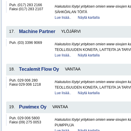
Puh. (017) 283 2166
Hakutulos löytyi yrityksen omien www-sivujen ka
Faksi (017) 283 2107
SÄHKÖALAN TÖITÄ
Lue lisää..
Näytä kartalla
17.
Machine Partner
YLÖJÄRVI
Puh. (03) 3396 9069
Hakutulos löytyi yrityksen omien www-sivujen ka
TEOLLISUUDEN KONEITA, LAITTEITA JA TARV
Lue lisää..
Näytä kartalla
18.
Tecalemit Flow Oy
VANTAA
Puh. 029 006 280
Hakutulos löytyi yrityksen omien www-sivujen ka
Faksi 029 006 1218
TEOLLISUUDEN KONEITA, LAITTEITA JA TARV
Lue lisää..
Näytä kartalla
19.
Puwimex Oy
VANTAA
Puh. 029 006 5800
Hakutulos löytyi yrityksen omien www-sivujen ka
Faksi (09) 275 0053
PUMPPUJA
Lue lisää..
Näytä kartalla