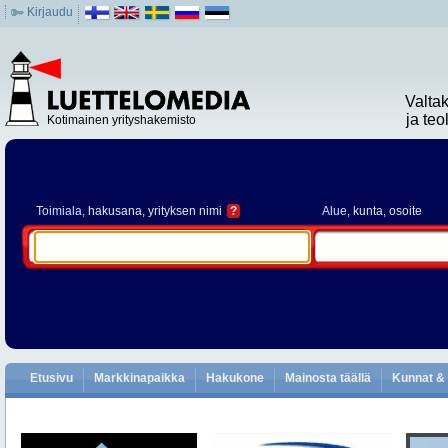
Kirjaudu
Valta
ja te
Kotimainen yrityshakemisto
Toimiala
, hakusana, yrityksen nimi
?
Alue
, kunta, osoite
Etusivu
Markkinapaikka
Hakukone
Mainosta täällä
Kunnat & 