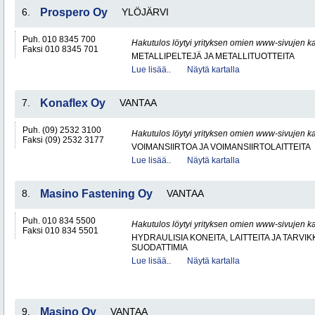
6.
Prospero Oy
YLÖJÄRVI
Puh. 010 8345 700
Hakutulos löytyi yrityksen omien www-sivujen ka
Faksi 010 8345 701
METALLIPELTEJÄ JA METALLITUOTTEITA
Lue lisää..
Näytä kartalla
7.
Konaflex Oy
VANTAA
Puh. (09) 2532 3100
Hakutulos löytyi yrityksen omien www-sivujen ka
Faksi (09) 2532 3177
VOIMANSIIRTOA JA VOIMANSIIRTOLAITTEITA
Lue lisää..
Näytä kartalla
8.
Masino Fastening Oy
VANTAA
Puh. 010 834 5500
Hakutulos löytyi yrityksen omien www-sivujen ka
Faksi 010 834 5501
HYDRAULISIA KONEITA, LAITTEITA JA TARVIK
SUODATTIMIA
Lue lisää..
Näytä kartalla
9.
Masino Oy
VANTAA