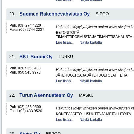
20.
Suomen Rakennevahvistus Oy
SIPOO
Puh. (09) 274 4220
Hakutulos löytyi yrityksen omien www-sivujen ka
Faksi (09) 2744 2237
BETONITÖITÄ
TIMANTTIPORAUSTA JA TIMANTTISAHAUSTA
Lue lisää..
Näytä kartalla
21.
SKT Suomi Oy
TURKU
Puh. 0207 353 430
Hakutulos löytyi yrityksen omien www-sivujen ka
Puh. 050 545 9973
JÄTEHUOLTOA JA JÄTEHUOLTOLAITTEITA
Lue lisää..
Näytä kartalla
22.
Turun Asennusteam Oy
MASKU
Puh. (02) 433 9500
Hakutulos löytyi yrityksen omien www-sivujen ka
Faksi (02) 433 9520
KONEPAJATEOLLISUUTTA JA METALLITÖITÄ
Lue lisää..
Näytä kartalla
23.
Kivira Oy
ESPOO