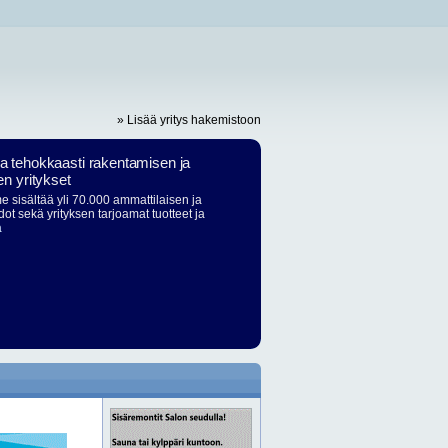
» Lisää yritys hakemistoon
ja tehokkaasti rakentamisen ja
en yritykset
 sisältää yli 70.000 ammattilaisen ja
dot sekä yrityksen tarjoamat tuotteet ja
ä