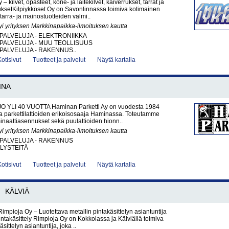
 – kilvet, opasteet, kone- ja laitekilvet, kaiverrukset, tarrat ja
ksetKilpiykköset Oy on Savonlinnassa toimiva kotimainen
, tarra- ja mainostuotteiden valmi..
yi yrityksen Markkinapaikka-ilmoituksen kautta
PALVELUJA - ELEKTRONIIKKA
PALVELUJA - MUU TEOLLISUUS
PALVELUJA - RAKENNUS..
Kotisivut
Tuotteet ja palvelut
Näytä kartalla
INA
O YLI 40 VUOTTA Haminan Parketti Ay on vuodesta 1984
ja parkettilattioiden erikoisosaaja Haminassa. Toteutamme
aminaattiasennukset sekä puulattioiden hionn..
yi yrityksen Markkinapaikka-ilmoituksen kautta
PALVELUJA - RAKENNUS
LYSTEITÄ
Kotisivut
Tuotteet ja palvelut
Näytä kartalla
KÄLVIÄ
Rimpioja Oy – Luotettava metallin pintakäsittelyn asiantuntija
ntakäsittely Rimpioja Oy on Kokkolassa ja Kälviällä toimiva
äsittelyn asiantuntija, joka ..