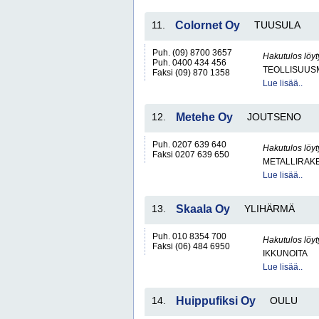
11.
Colornet Oy
TUUSULA
Puh. (09) 8700 3657
Hakutulos löyt
Puh. 0400 434 456
TEOLLISUUS
Faksi (09) 870 1358
Lue lisää..
12.
Metehe Oy
JOUTSENO
Puh. 0207 639 640
Hakutulos löyt
Faksi 0207 639 650
METALLIRAKE
Lue lisää..
13.
Skaala Oy
YLIHÄRMÄ
Puh. 010 8354 700
Hakutulos löyt
Faksi (06) 484 6950
IKKUNOITA
Lue lisää..
14.
Huippufiksi Oy
OULU