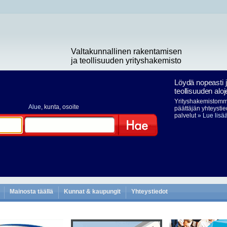
Valtakunnallinen rakentamisen
ja teollisuuden yrityshakemisto
Löydä nopeasti 
teollisuuden aloj
Yrityshakemistomme
Alue
, kunta, osoite
päättäjän yhteystie
palvelut
» Lue lisä
Hae
Mainosta täällä
Kunnat & kaupungit
Yhteystiedot