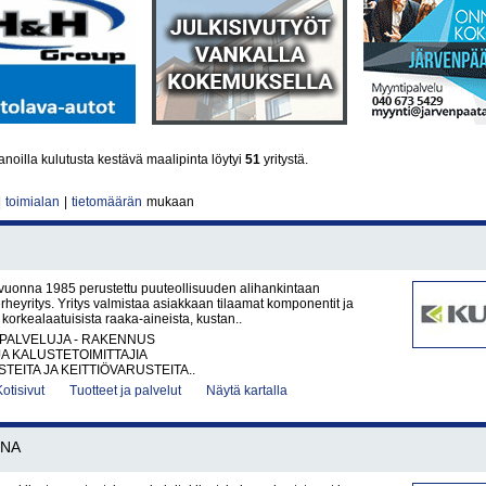
noilla kulutusta kestävä maalipinta löytyi
51
yritystä.
|
toimialan
|
tietomäärän
mukaan
vuonna 1985 perustettu puuteollisuuden alihankintaan
erheyritys. Yritys valmistaa asiakkaan tilaamat komponentit ja
t korkealaatuisista raaka-aineista, kustan..
PALVELUJA - RAKENNUS
JA KALUSTETOIMITTAJIA
TEITA JA KEITTIÖVARUSTEITA..
Kotisivut
Tuotteet ja palvelut
Näytä kartalla
NNA