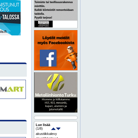
Lue lisää
(
1
/8)
akustiikkalevy