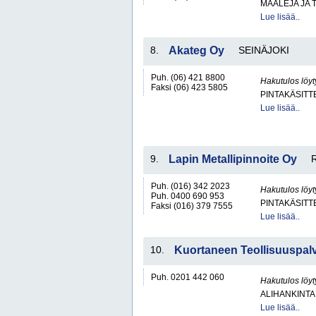
MAALEJA JA 
Lue lisää..
8.
Akateg Oy
SEINÄJOKI
Puh. (06) 421 8800
Hakutulos löyt
Faksi (06) 423 5805
PINTAKÄSITT
Lue lisää..
9.
Lapin Metallipinnoite Oy
Puh. (016) 342 2023
Hakutulos löyt
Puh. 0400 690 953
PINTAKÄSITT
Faksi (016) 379 7555
Lue lisää..
10.
Kuortaneen Teollisuuspal
Puh. 0201 442 060
Hakutulos löyt
ALIHANKINTA
Lue lisää..