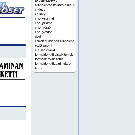
akustiikkalevyt
alihankintaa kalusteteollisuudelle
clt-levy
clt-levyt
cnc-jyrsinnät
cnc-jyrsintä
cnc-työstö
cnc-työstöt
dold
erikoispuusepän alihankinta
etelä-suomi
eu 2023/1464
formaldehydi pintakäsittely
formaldehydiasetus
formaldehydivaatimukset
häme
itä-suomi
kalustekomponentit
kalustekomponentti
kalusteovet
kalusteovi
karjala
kattolevy
kattolevyt
keittiökalusteteollisuuden alihankinta
keski-suomi
koko suomi
kulutusta kestävä maalipinta
lahti
lakkaukset