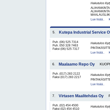
Hakutulos löyt
ALIHANKINTA
ALIHANKINTA
MAALAUSLIIK
Lue lisää..
5.
Kutepa Industrial Service 
Puh. (06) 525 7314
Hakutulos löyt
Puh. 050 328 7463
PINTAKÄSITT
Faksi (06) 525 7317
Lue lisää..
6.
Maalaamo Repo Oy
KUOP
Puh. (017) 283 2122
Hakutulos löyt
Faksi (017) 283 2217
PINTAKÄSITT
Lue lisää..
7.
Virtasen Maalitehdas Oy
Puh. (02) 454 4500
Hakutulos löyt
Faksi (02) 454 4510