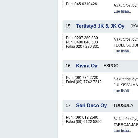
Puh. 045 6310426
Hakutulos löyt
Lue lisää..
15.
Terästyö JK & JK Oy
JY
Puh. 0207 280 330
Hakutulos löyt
Puh. 0400 848 503
TEOLLISUUD
Faksi 0207 280 331
Lue lisää..
16.
Kivira Oy
ESPOO
Puh. (09) 774 2720
Hakutulos löyt
Faksi (09) 7742 7212
JULKISIVUMA
Lue lisää..
17.
Seri-Deco Oy
TUUSULA
Puh. (09) 612 2580
Hakutulos löyt
Faksi (09) 6122 5850
TARROJA JA 
Lue lisää..