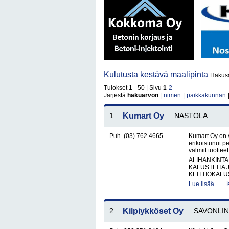
Kulutusta kestävä maalipinta
Hakusa
Tulokset 1 - 50 | Sivu
1
2
Järjestä
hakuarvon
|
nimen
|
paikkakunnan
1.
Kumart Oy
NASTOLA
Puh. (03) 762 4665
Kumart Oy on 
erikoistunut p
valmiit tuottee
ALIHANKINTA
KALUSTEITA 
KEITTIÖKALUS
Lue lisää..
2.
Kilpiykköset Oy
SAVONLI