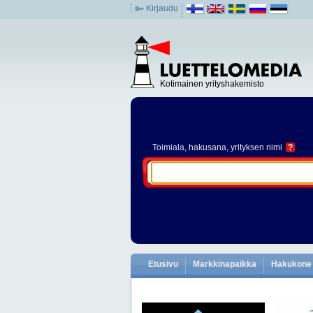
Kirjaudu
Kotimainen yrityshakemisto
Toimiala
, hakusana, yrityksen nimi
?
Etusivu
Markkinapaikka
Hakukone