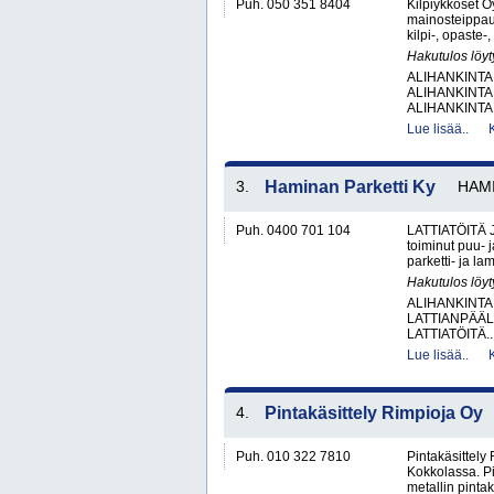
Puh. 050 351 8404
Kilpiykköset Oy
mainosteippau
kilpi-, opaste-
Hakutulos löyt
ALIHANKINTA
ALIHANKINTA
ALIHANKINTA
Lue lisää..
3.
Haminan Parketti Ky
HAM
Puh. 0400 701 104
LATTIATÖITÄ J
toiminut puu- 
parketti- ja l
Hakutulos löyt
ALIHANKINTA
LATTIANPÄÄL
LATTIATÖITÄ..
Lue lisää..
4.
Pintakäsittely Rimpioja Oy
Puh. 010 322 7810
Pintakäsittely 
Kokkolassa. Pi
metallin pintak