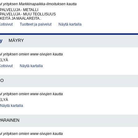
yi yrityksen Markkinapaikka-ilmoituksen kautta
PALVELUJA - METALLI
PALVELUJA - MUU TEOLLISUUS
KEITÄ JA MAALAREITA..
Kotisivut
Tuotteet ja palvelut
Näytä kartalla
Oy
MÄYRY
yi yrityksen omien www-sivujen kautta
ELYÄ
Kotisivut
Näytä kartalla
IO
yi yrityksen omien www-sivujen kautta
ELYÄ
Näytä kartalla
PARAINEN
yi yrityksen omien www-sivujen kautta