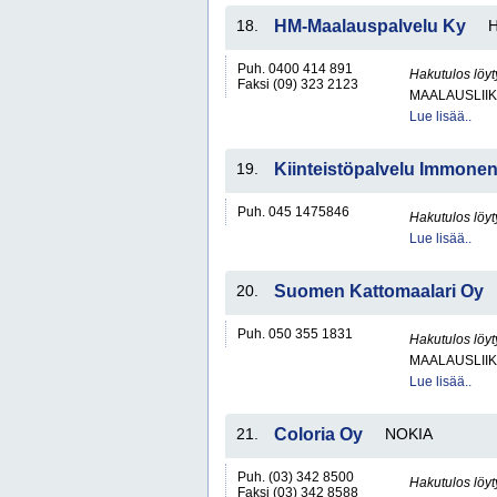
18.
HM-Maalauspalvelu Ky
H
Puh. 0400 414 891
Hakutulos löyt
Faksi (09) 323 2123
MAALAUSLIIK
Lue lisää..
19.
Kiinteistöpalvelu Immone
Puh. 045 1475846
Hakutulos löyt
Lue lisää..
20.
Suomen Kattomaalari Oy
Puh. 050 355 1831
Hakutulos löyt
MAALAUSLIIK
Lue lisää..
21.
Coloria Oy
NOKIA
Puh. (03) 342 8500
Hakutulos löyt
Faksi (03) 342 8588