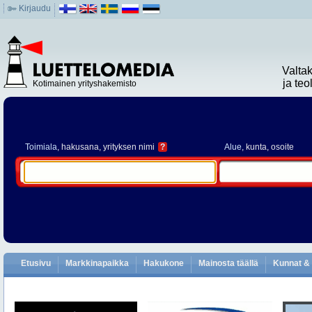
Kirjaudu
Valta
ja te
Kotimainen yrityshakemisto
Toimiala
, hakusana, yrityksen nimi
?
Alue
, kunta, osoite
Etusivu
Markkinapaikka
Hakukone
Mainosta täällä
Kunnat & 