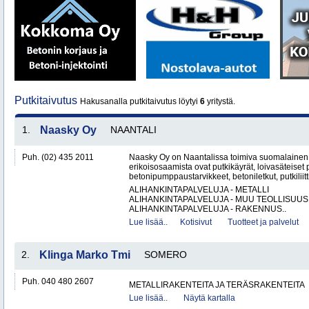
Putkitaivutus
Hakusanalla putkitaivutus löytyi
6
yritystä.
1.
Naasky Oy
NAANTALI
Puh. (02) 435 2011
Naasky Oy on Naantalissa toimiva suomalainen 
erikoisosaamista ovat putkikäyrät, loivasäteiset 
betonipumppaustarvikkeet, betoniletkut, putkiliitti
ALIHANKINTAPALVELUJA - METALLI
ALIHANKINTAPALVELUJA - MUU TEOLLISUUS
ALIHANKINTAPALVELUJA - RAKENNUS..
Lue lisää..
Kotisivut
Tuotteet ja palvelut
2.
Klinga Marko Tmi
SOMERO
Puh. 040 480 2607
METALLIRAKENTEITA JA TERÄSRAKENTEITA
Lue lisää..
Näytä kartalla