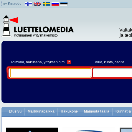
Kirjaudu
Valta
ja te
Kotimainen yrityshakemisto
Toimiala
, hakusana, yrityksen nimi
?
Alue
, kunta, osoite
Etusivu
Markkinapaikka
Hakukone
Mainosta täällä
Kunnat & 