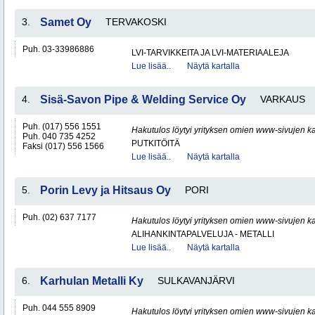
3.
Samet Oy
TERVAKOSKI
Puh. 03-33986886
LVI-TARVIKKEITA JA LVI-MATERIAALEJA
Lue lisää..
Näytä kartalla
4.
Sisä-Savon Pipe & Welding Service Oy
VARKAUS
Puh. (017) 556 1551
Hakutulos löytyi yrityksen omien www-sivujen ka
Puh. 040 735 4252
PUTKITÖITÄ
Faksi (017) 556 1566
Lue lisää..
Näytä kartalla
5.
Porin Levy ja Hitsaus Oy
PORI
Puh. (02) 637 7177
Hakutulos löytyi yrityksen omien www-sivujen ka
ALIHANKINTAPALVELUJA - METALLI
Lue lisää..
Näytä kartalla
6.
Karhulan Metalli Ky
SULKAVANJÄRVI
Puh. 044 555 8909
Hakutulos löytyi yrityksen omien www-sivujen ka