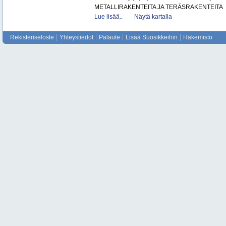
METALLIRAKENTEITA JA TERÄSRAKENTEITA
Lue lisää..
Näytä kartalla
Rekisteriseloste
Yhteystiedot
Palaute
Lisää Suosikkeihin
Hakemisto