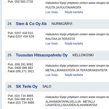
Puh. 050 583 2720
Hakutulos löytyi yrityksen omien www-sivujen ka
PUUTA JA PUUTAVAROITA
Lue lisää..
Näytä kartalla
24.
Sten & Co Oy Ab
NURMIJÄRVI
Puh. 0207 434 610
Hakutulos löytyi yrityksen omien www-sivujen ka
Faksi 0207 434 629
RAUTAA JA TERÄSTÄ
Lue lisää..
Näytä kartalla
25.
Tuusulan Hitsauspalvelu Oy
KELLOKOSKI
Puh. (09) 291 9091
Hakutulos löytyi yrityksen omien www-sivujen ka
Puh. 0400 886 882
METALLIRAKENTEITA JA TERÄSRAKENTEITA
Faksi (09) 271 2821
Lue lisää..
Näytä kartalla
26.
SK Terle Oy
SALO
Puh. (02) 734 4865
Hakutulos löytyi yrityksen omien www-sivujen ka
Puh. 044 086 4513
ALIHANKINTAPALVELUJA - METALLI
Faksi (02) 734 4885
LAIVATEOLLISUUDEN ALIHANKINTAA