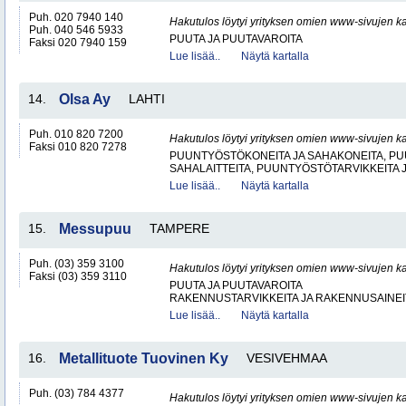
Puh. 020 7940 140
Hakutulos löytyi yrityksen omien www-sivujen ka
Puh. 040 546 5933
PUUTA JA PUUTAVAROITA
Faksi 020 7940 159
Lue lisää..
Näytä kartalla
14.
Olsa Ay
LAHTI
Puh. 010 820 7200
Hakutulos löytyi yrityksen omien www-sivujen ka
Faksi 010 820 7278
PUUNTYÖSTÖKONEITA JA SAHAKONEITA, PU
SAHALAITTEITA, PUUNTYÖSTÖTARVIKKEITA 
Lue lisää..
Näytä kartalla
15.
Messupuu
TAMPERE
Puh. (03) 359 3100
Hakutulos löytyi yrityksen omien www-sivujen ka
Faksi (03) 359 3110
PUUTA JA PUUTAVAROITA
RAKENNUSTARVIKKEITA JA RAKENNUSAINEI
Lue lisää..
Näytä kartalla
16.
Metallituote Tuovinen Ky
VESIVEHMAA
Puh. (03) 784 4377
Hakutulos löytyi yrityksen omien www-sivujen ka