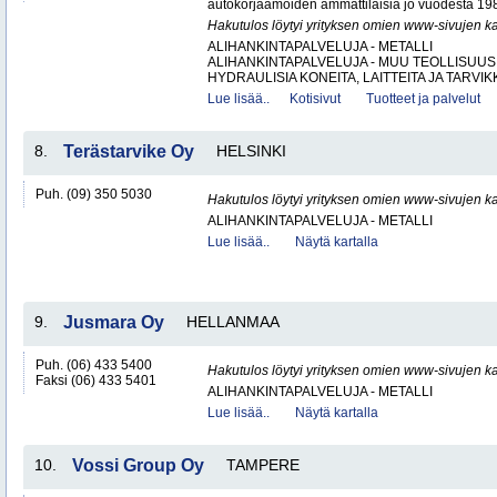
autokorjaamoiden ammattilaisia jo vuodesta 1987. 
Hakutulos löytyi yrityksen omien www-sivujen ka
ALIHANKINTAPALVELUJA - METALLI
ALIHANKINTAPALVELUJA - MUU TEOLLISUUS
HYDRAULISIA KONEITA, LAITTEITA JA TARVIKK
Lue lisää..
Kotisivut
Tuotteet ja palvelut
8.
Terästarvike Oy
HELSINKI
Puh. (09) 350 5030
Hakutulos löytyi yrityksen omien www-sivujen ka
ALIHANKINTAPALVELUJA - METALLI
Lue lisää..
Näytä kartalla
9.
Jusmara Oy
HELLANMAA
Puh. (06) 433 5400
Hakutulos löytyi yrityksen omien www-sivujen ka
Faksi (06) 433 5401
ALIHANKINTAPALVELUJA - METALLI
Lue lisää..
Näytä kartalla
10.
Vossi Group Oy
TAMPERE