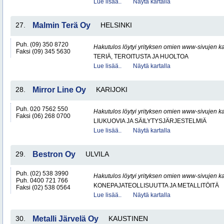
Lue lisää..
Näytä kartalla
27.
Malmin Terä Oy
HELSINKI
Puh. (09) 350 8720
Hakutulos löytyi yrityksen omien www-sivujen ka
Faksi (09) 345 5630
TERIÄ, TEROITUSTA JA HUOLTOA
Lue lisää..
Näytä kartalla
28.
Mirror Line Oy
KARIJOKI
Puh. 020 7562 550
Hakutulos löytyi yrityksen omien www-sivujen ka
Faksi (06) 268 0700
LIUKUOVIA JA SÄILYTYSJÄRJESTELMIÄ
Lue lisää..
Näytä kartalla
29.
Bestron Oy
ULVILA
Puh. (02) 538 3990
Hakutulos löytyi yrityksen omien www-sivujen ka
Puh. 0400 721 766
KONEPAJATEOLLISUUTTA JA METALLITÖITÄ
Faksi (02) 538 0564
Lue lisää..
Näytä kartalla
30.
Metalli Järvelä Oy
KAUSTINEN