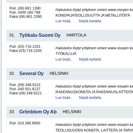
Puh. (06) 861 1390
Hakutulos löytyi yrityksen omien www-sivujen ka
Puh. 0400 160 798
KONEPAJATEOLLISUUTTA JA METALLITÖITÄ
Faksi (06) 861 2390
Lue lisää..
Näytä kartalla
31.
Työkalu-Suomi Oy
HARTOLA
Puh. (03) 716 2201
Hakutulos löytyi yrityksen omien www-sivujen ka
Faksi (03) 716 2205
TYÖKALUJA
Lue lisää..
Näytä kartalla
32.
Several Oy
HELSINKI
Puh. (09) 348 9110
Hakutulos löytyi yrityksen omien www-sivujen ka
Puh. 040 501 9137
RAKENNUSKONEITA JA RAKENNUSLAITTEIT
Faksi (09) 348 9221
Lue lisää..
Näytä kartalla
33.
Grönblom Oy Ab
HELSINKI
Puh. 010 286 8900
Hakutulos löytyi yrityksen omien www-sivujen ka
TEOLLISUUDEN KONEITA, LAITTEITA JA TARV