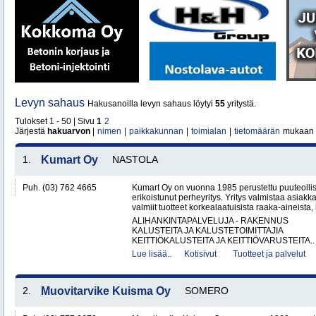
Levyn sahaus
Hakusanoilla levyn sahaus löytyi
55
yritystä.
Tulokset 1 - 50 | Sivu
1
2
Järjestä
hakuarvon
|
nimen
|
paikkakunnan
|
toimialan
|
tietomäärän
mukaan
1.
Kumart Oy
NASTOLA
Puh. (03) 762 4665
Kumart Oy on vuonna 1985 perustettu puuteolli
erikoistunut perheyritys. Yritys valmistaa asiak
valmiit tuotteet korkealaatuisista raaka-aineista,
ALIHANKINTAPALVELUJA - RAKENNUS
KALUSTEITA JA KALUSTETOIMITTAJIA
KEITTIÖKALUSTEITA JA KEITTIÖVARUSTEITA..
Lue lisää..
Kotisivut
Tuotteet ja palvelut
2.
Muovitarvike Kuisma Oy
SOMERO