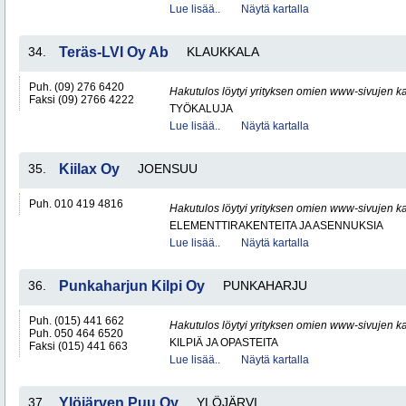
Lue lisää..
Näytä kartalla
34.
Teräs-LVI Oy Ab
KLAUKKALA
Puh. (09) 276 6420
Hakutulos löytyi yrityksen omien www-sivujen ka
Faksi (09) 2766 4222
TYÖKALUJA
Lue lisää..
Näytä kartalla
35.
Kiilax Oy
JOENSUU
Puh. 010 419 4816
Hakutulos löytyi yrityksen omien www-sivujen ka
ELEMENTTIRAKENTEITA JA ASENNUKSIA
Lue lisää..
Näytä kartalla
36.
Punkaharjun Kilpi Oy
PUNKAHARJU
Puh. (015) 441 662
Hakutulos löytyi yrityksen omien www-sivujen ka
Puh. 050 464 6520
KILPIÄ JA OPASTEITA
Faksi (015) 441 663
Lue lisää..
Näytä kartalla
37.
Ylöjärven Puu Oy
YLÖJÄRVI