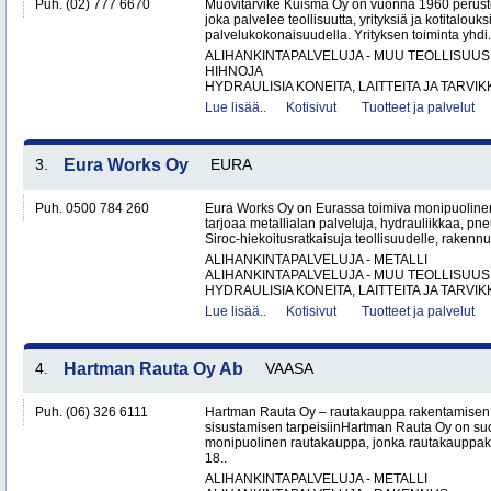
Puh. (02) 777 6670
Muovitarvike Kuisma Oy on vuonna 1960 peruste
joka palvelee teollisuutta, yrityksiä ja kotitalouks
palvelukokonaisuudella. Yrityksen toiminta yhdi.
ALIHANKINTAPALVELUJA - MUU TEOLLISUUS
HIHNOJA
HYDRAULISIA KONEITA, LAITTEITA JA TARVIKK
Lue lisää..
Kotisivut
Tuotteet ja palvelut
3.
Eura Works Oy
EURA
Puh. 0500 784 260
Eura Works Oy on Eurassa toimiva monipuolinen
tarjoaa metallialan palveluja, hydrauliikkaa, pn
Siroc-hiekoitusratkaisuja teollisuudelle, rakennus
ALIHANKINTAPALVELUJA - METALLI
ALIHANKINTAPALVELUJA - MUU TEOLLISUUS
HYDRAULISIA KONEITA, LAITTEITA JA TARVIKK
Lue lisää..
Kotisivut
Tuotteet ja palvelut
4.
Hartman Rauta Oy Ab
VAASA
Puh. (06) 326 6111
Hartman Rauta Oy – rautakauppa rakentamisen, 
sisustamisen tarpeisiinHartman Rauta Oy on su
monipuolinen rautakauppa, jonka rautakauppak
18..
ALIHANKINTAPALVELUJA - METALLI