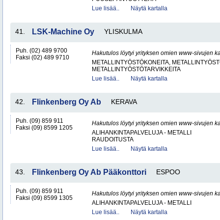
Lue lisää..
Näytä kartalla
41.
LSK-Machine Oy
YLISKULMA
Puh. (02) 489 9700
Hakutulos löytyi yrityksen omien www-sivujen ka
Faksi (02) 489 9710
METALLINTYÖSTÖKONEITA, METALLINTYÖSTÖ
METALLINTYÖSTÖTARVIKKEITA
Lue lisää..
Näytä kartalla
42.
Flinkenberg Oy Ab
KERAVA
Puh. (09) 859 911
Hakutulos löytyi yrityksen omien www-sivujen ka
Faksi (09) 8599 1205
ALIHANKINTAPALVELUJA - METALLI
RAUDOITUSTA
Lue lisää..
Näytä kartalla
43.
Flinkenberg Oy Ab Pääkonttori
ESPOO
Puh. (09) 859 911
Hakutulos löytyi yrityksen omien www-sivujen ka
Faksi (09) 8599 1305
ALIHANKINTAPALVELUJA - METALLI
Lue lisää..
Näytä kartalla