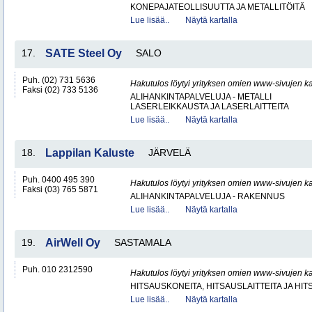
KONEPAJATEOLLISUUTTA JA METALLITÖITÄ
Lue lisää..
Näytä kartalla
17.
SATE Steel Oy
SALO
Puh. (02) 731 5636
Hakutulos löytyi yrityksen omien www-sivujen ka
Faksi (02) 733 5136
ALIHANKINTAPALVELUJA - METALLI
LASERLEIKKAUSTA JA LASERLAITTEITA
Lue lisää..
Näytä kartalla
18.
Lappilan Kaluste
JÄRVELÄ
Puh. 0400 495 390
Hakutulos löytyi yrityksen omien www-sivujen ka
Faksi (03) 765 5871
ALIHANKINTAPALVELUJA - RAKENNUS
Lue lisää..
Näytä kartalla
19.
AirWell Oy
SASTAMALA
Puh. 010 2312590
Hakutulos löytyi yrityksen omien www-sivujen ka
HITSAUSKONEITA, HITSAUSLAITTEITA JA HI
Lue lisää..
Näytä kartalla