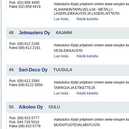
Puh. (02) 858 4400
Hakutulos löytyi yrityksen omien www-sivujen ka
Faksi (02) 858 4419
ALIHANKINTAPALVELUJA - METALLI
LASERLEIKKAUSTA JA LASERLAITTEITA
Lue lisää..
Näytä kartalla
48.
Jetmasters Oy
KAJAANI
Puh. (08) 612 2160
Hakutulos löytyi yrityksen omien www-sivujen ka
Faksi (08) 612 2161
VESILEIKKAUSTA
Lue lisää..
Näytä kartalla
49.
Seri-Deco Oy
TUUSULA
Puh. (09) 612 2580
Hakutulos löytyi yrityksen omien www-sivujen ka
Faksi (09) 6122 5850
TARROJA JA ETIKETTEJÄ
Lue lisää..
Näytä kartalla
50.
Aikolon Oy
OULU
Puh. (08) 815 0777
Hakutulos löytyi yrityksen omien www-sivujen ka
Puh. 044 728 5010
MUOVITUOTEVALMISTUSTA
Faksi (08) 815 0778