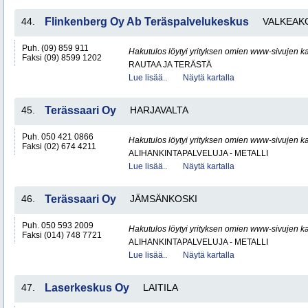
44.
Flinkenberg Oy Ab Teräspalvelukeskus
VALKEAK
Puh. (09) 859 911
Hakutulos löytyi yrityksen omien www-sivujen ka
Faksi (09) 8599 1202
RAUTAA JA TERÄSTÄ
Lue lisää..
Näytä kartalla
45.
Terässaari Oy
HARJAVALTA
Puh. 050 421 0866
Hakutulos löytyi yrityksen omien www-sivujen ka
Faksi (02) 674 4211
ALIHANKINTAPALVELUJA - METALLI
Lue lisää..
Näytä kartalla
46.
Terässaari Oy
JÄMSÄNKOSKI
Puh. 050 593 2009
Hakutulos löytyi yrityksen omien www-sivujen ka
Faksi (014) 748 7721
ALIHANKINTAPALVELUJA - METALLI
Lue lisää..
Näytä kartalla
47.
Laserkeskus Oy
LAITILA