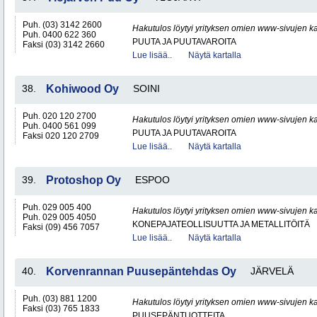
Puh. (03) 3142 2600
Hakutulos löytyi yrityksen omien www-sivujen ka
Puh. 0400 622 360
PUUTA JA PUUTAVAROITA
Faksi (03) 3142 2660
Lue lisää..
Näytä kartalla
38.
Kohiwood Oy
SOINI
Puh. 020 120 2700
Hakutulos löytyi yrityksen omien www-sivujen ka
Puh. 0400 561 099
PUUTA JA PUUTAVAROITA
Faksi 020 120 2709
Lue lisää..
Näytä kartalla
39.
Protoshop Oy
ESPOO
Puh. 029 005 400
Hakutulos löytyi yrityksen omien www-sivujen ka
Puh. 029 005 4050
KONEPAJATEOLLISUUTTA JA METALLITÖITÄ
Faksi (09) 456 7057
Lue lisää..
Näytä kartalla
40.
Korvenrannan Puusepäntehdas Oy
JÄRVELÄ
Puh. (03) 881 1200
Hakutulos löytyi yrityksen omien www-sivujen ka
Faksi (03) 765 1833
PUUSEPÄNTUOTTEITA