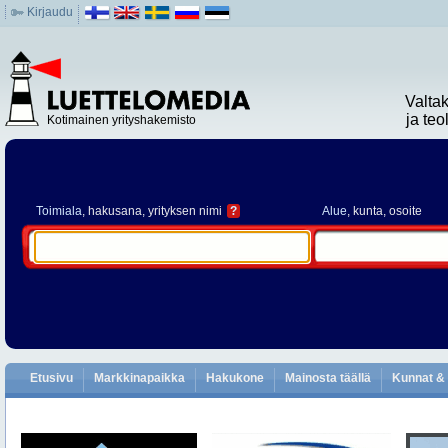
Kirjaudu
Valta
ja te
Kotimainen yrityshakemisto
Toimiala
, hakusana, yrityksen nimi
?
Alue
, kunta, osoite
Etusivu
Markkinapaikka
Hakukone
Mainosta täällä
Kunnat & 