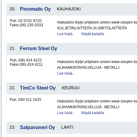
20.
Pinomatic Oy
KAUHAJOKI
Puh. 02 0741 9720
Hakutulos löytyi yrityksen omien www-sivujen ka
Faksi (06) 235 0333
KULJETINLAITTEITA JA SIIRTOLAITTEITA
Lue lisää..
Näytä kartalla
21.
Ferrum Steel Oy
Puh. (06) 424 4222
Hakutulos löytyi yrityksen omien www-sivujen ka
Faksi (06) 424 4211
ALIHANKINTAPALVELUJA - METALLI
Lue lisää..
22.
TimCo Steel Oy
KEURUU
Puh. 040 511 1625
Hakutulos löytyi yrityksen omien www-sivujen ka
ALIHANKINTAPALVELUJA - METALLI
Lue lisää..
Näytä kartalla
23.
Salpavaneri Oy
LAHTI