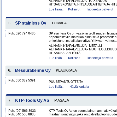
ALIHANKINTAPALVELUJA - RAKENNUS
HITSAUSKONEITA, HITSAUSLAITTEITA JA HIT
Lue lisää..
Kotisivut
Tuotteet ja palvelut
5.
SP stainless Oy
TOIVALA
Puh. 020 794 0430
SP stainless Oy on vaativiin teollisuuden hitsaus
haponkestäviin materiaaleihin sekä prosessiteol
erikoistunut metallialan yritys. Yrityksen ydinosa
ALIHANKINTAPALVELUJA - METALLI
ALIHANKINTAPALVELUJA - MUU TEOLLISUUS
HITSAUSALAN TÖITÄ..
Lue lisää..
Kotisivut
Tuotteet ja palvelut
6.
Messurakenne Oy
KLAUKKALA
Puh. 050 339 5391
PUUSEPÄNTUOTTEITA
Lue lisää..
Näytä kartalla
7.
KTP-Tools Oy Ab
MASALA
Puh. (09) 566 3933
KTP-Tools Oy Ab on suomalainen ammattityökal
Puh. 040 505 8835
maahantuontiyritys, joka on palvellut teollisuud