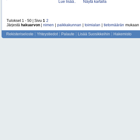
Lue lisää..
Näytä kartalla
Tulokset 1 - 50 | Sivu
1
2
Järjestä
hakuarvon
|
nimen
|
paikkakunnan
|
toimialan
|
tietomäärän
mukaan
Rekisteriseloste
Yhteystiedot
Palaute
Lisää Suosikkeihin
Hakemisto