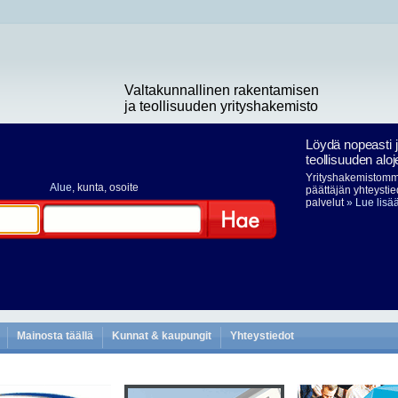
Valtakunnallinen rakentamisen
ja teollisuuden yrityshakemisto
Löydä nopeasti 
teollisuuden aloj
Yrityshakemistomme
Alue
, kunta, osoite
päättäjän yhteystie
palvelut
» Lue lisä
Hae
Mainosta täällä
Kunnat & kaupungit
Yhteystiedot