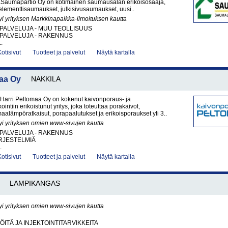
Saumapartio Oy on kotimainen saumausalan erikoisosaaja,
 elementtisaumaukset, julkisivusaumaukset, uusi..
yi yrityksen Markkinapaikka-ilmoituksen kautta
PALVELUJA - MUU TEOLLISUUS
PALVELUJA - RAKENNUS
.
Kotisivut
Tuotteet ja palvelut
Näytä kartalla
aa Oy
NAKKILA
Harri Peltomaa Oy on kokenut kaivonporaus- ja
ntiin erikoistunut yritys, joka toteuttaa porakaivot,
aalämpöratkaisut, porapaalutukset ja erikoisporaukset yli 3..
yi yrityksen omien www-sivujen kautta
PALVELUJA - RAKENNUS
RJESTELMIÄ
.
Kotisivut
Tuotteet ja palvelut
Näytä kartalla
LAMPIKANGAS
yi yrityksen omien www-sivujen kautta
ÖITÄ JA INJEKTOINTITARVIKKEITA