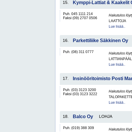
15.
Kymppi-Lattiat & Kaakelit
Puh. 045 1111 214
Hakutulos löyt
Faksi (09) 2707 0506
LAATTOJA
Lue lisää..
16.
Parkettiliike Säkkinen Oy
Puh. (08) 311 0777
Hakutulos löyt
LATTIANPÄÄL
Lue lisää..
17.
Insinööritoimisto Posti M
Puh. (03) 3123 3200
Hakutulos löyt
Faksi (03) 3123 3222
TALOPAKETT
Lue lisää..
18.
Balco Oy
LOHJA
Puh. (019) 388 309
Hakutulos löyt