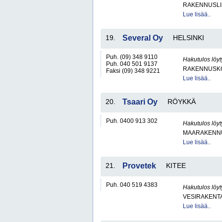
RAKENNUSLI
Lue lisää..
19.
Several Oy
HELSINKI
Puh. (09) 348 9110
Hakutulos löyt
Puh. 040 501 9137
RAKENNUSKO
Faksi (09) 348 9221
Lue lisää..
20.
Tsaari Oy
RÖYKKÄ
Puh. 0400 913 302
Hakutulos löyt
MAARAKENNU
Lue lisää..
21.
Provetek
KITEE
Puh. 040 519 4383
Hakutulos löyt
VESIRAKENT
Lue lisää..