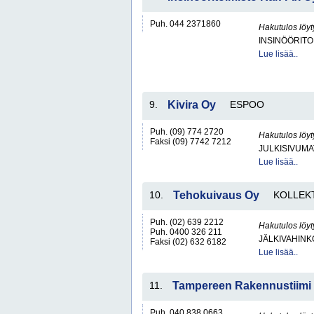
Puh. 044 2371860
Hakutulos löyt
INSINÖÖRITO
Lue lisää..
9.
Kivira Oy
ESPOO
Puh. (09) 774 2720
Hakutulos löyt
Faksi (09) 7742 7212
JULKISIVUMA
Lue lisää..
10.
Tehokuivaus Oy
KOLLEK
Puh. (02) 639 2212
Hakutulos löyt
Puh. 0400 326 211
JÄLKIVAHIN
Faksi (02) 632 6182
Lue lisää..
11.
Tampereen Rakennustiimi
Puh. 040 838 0663