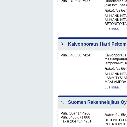
Puh. 040 528 7937
Uudellamaalla
joka toteuttaa
Hakutulos löyt
ALIHANKINTA
ALIHANKINTA
BETONITÖITÄ.
Lue lisää..
3.
Kaivonporaus Harri Peltom
Puh. 040 550 7424
Kaivonporaus 
maalämpöurakoi
lämpökaivot, m
Hakutulos löyt
ALIHANKINTA
LÄMMITYSJÄ
MAALÄMPÖÄ.
Lue lisää..
4.
Suomen Rakennelujitus Oy
Puh. (05) 414 4260
Hakutulos löyt
Puh. 0400 671 866
BETONITÖITÄ
Faksi (05) 414 4261
INJEKTOINTIT