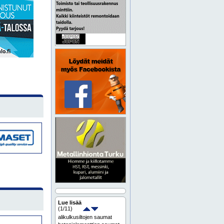
Lue lisää
(
1
/11)
alikulkusiltojen saumat