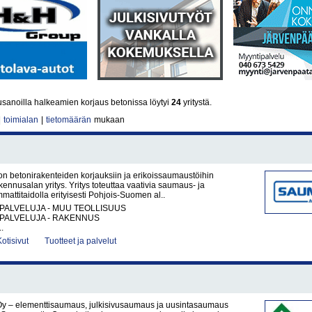
sanoilla halkeamien korjaus betonissa löytyi
24
yritystä.
|
toimialan
|
tietomäärän
mukaan
n betonirakenteiden korjauksiin ja erikoissaumaustöihin
kennusalan yritys. Yritys toteuttaa vaativia saumaus- ja
mattitaidolla erityisesti Pohjois-Suomen al..
PALVELUJA - MUU TEOLLISUUS
PALVELUJA - RAKENNUS
.
Kotisivut
Tuotteet ja palvelut
y – elementtisaumaus, julkisivusaumaus ja uusintasaumaus