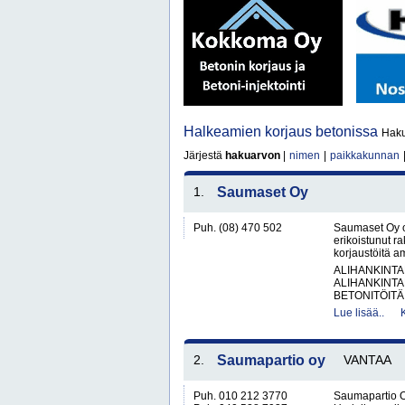
Halkeamien korjaus betonissa
Haku
Järjestä
hakuarvon
|
nimen
|
paikkakunnan
1.
Saumaset Oy
Puh. (08) 470 502
Saumaset Oy o
erikoistunut ra
korjaustöitä am
ALIHANKINTA
ALIHANKINTA
BETONITÖITÄ.
Lue lisää..
2.
Saumapartio oy
VANTAA
Puh. 010 212 3770
Saumapartio O