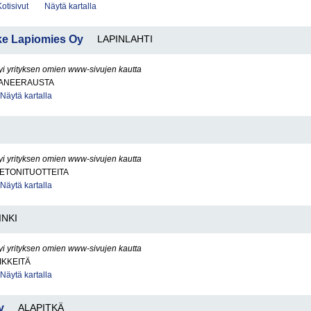
Kotisivut
Näytä kartalla
ike Lapiomies Oy
LAPINLAHTI
yi yrityksen omien www-sivujen kautta
ANEERAUSTA
Näytä kartalla
yi yrityksen omien www-sivujen kautta
BETONITUOTTEITA
Näytä kartalla
INKI
yi yrityksen omien www-sivujen kautta
IKKEITÄ
Näytä kartalla
y
ALAPITKÄ