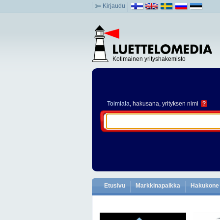
Kirjaudu
Kotimainen yrityshakemisto
Toimiala
, hakusana, yrityksen nimi
?
Etusivu
Markkinapaikka
Hakukone