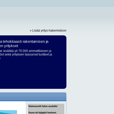
» Lisää yritys hakemistoon
ja tehokkaasti rakentamisen ja
en yritykset
 sisältää yli 70.000 ammattilaisen ja
dot sekä yrityksen tarjoamat tuotteet ja
ä