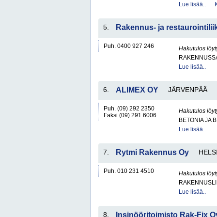
Lue lisää..
5.
Rakennus- ja restaurointili
Puh. 0400 927 246
Hakutulos löyt
RAKENNUSS
Lue lisää..
6.
ALIMEX OY
JÄRVENPÄÄ
Puh. (09) 292 2350
Hakutulos löyt
Faksi (09) 291 6006
BETONIA JA 
Lue lisää..
7.
Rytmi Rakennus Oy
HELS
Puh. 010 231 4510
Hakutulos löyt
RAKENNUSLI
Lue lisää..
8.
Insinööritoimisto Rak-Fix O