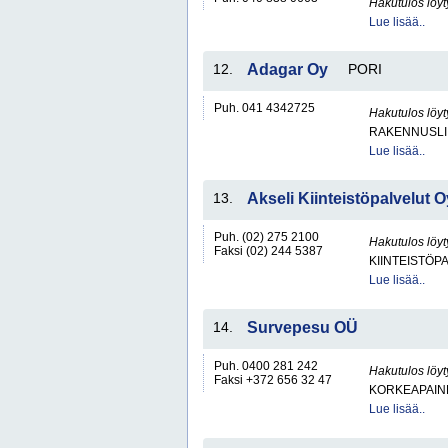
Hakutulos löyt
Lue lisää..
12.
Adagar Oy
PORI
Puh. 041 4342725
Hakutulos löyt
RAKENNUSLI
Lue lisää..
13.
Akseli Kiinteistöpalvelut O
Puh. (02) 275 2100
Hakutulos löyt
Faksi (02) 244 5387
KIINTEISTÖP
Lue lisää..
14.
Survepesu OÜ
Puh. 0400 281 242
Hakutulos löyt
Faksi +372 656 32 47
KORKEAPAINE
Lue lisää..